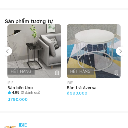
Sản phẩm tương tự
HẾT HÀNG
HẾT HÀNG
IBIE
IBIE
I
Bàn bên Uno
Bàn trà Aversa
4.65
(
3
đánh giá)
đ990.000
đ790.000
IBIE