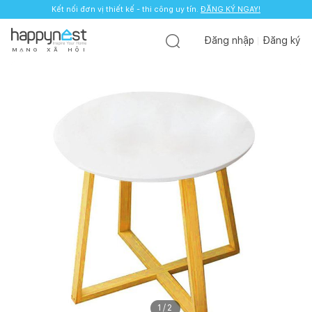
Kết nối đơn vị thiết kế - thi công uy tín.
ĐĂNG KÝ NGAY!
Đăng nhập
Đăng ký
M
Ạ
N
G
X
Ã
H
Ộ
I
1
/
2