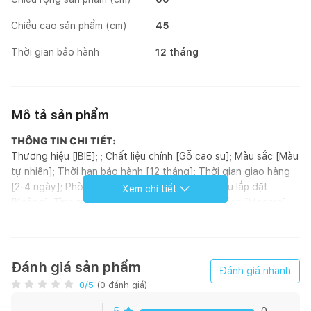
Chiều cao sản phẩm (cm)
45
Thời gian bảo hành
12 tháng
Mô tả sản phẩm
THÔNG TIN CHI TIẾT:
Thương hiệu [IBIE]; ; Chất liệu chính [Gỗ cao su]; Màu sắc [Màu
tự nhiên]; Thời hạn bảo hành [12 tháng]; Thời gian giao hàng
[2-4 ngày]; Phòng chính [Phòng khách]; Yêu cầu lắp đặt
Xem chi tiết
[Không]; Tình trạng tồn kho [Có sẵn]; Phong cách [Modern];
Hoàn thiện [Sơn PU]; Kích thước (mm) [600 x 600 x 450]; Loại
sản phẩm [Bàn]; Xuất xứ [Việt Nam]; ; Đơn vị tính [Cái]; Kiểu
dáng [Hình tròn]
GIỚI THIỆU SẢN PHẨM:
Đánh giá sản phẩm
Đánh giá nhanh
Bàn trà Mona có kích thước 600 x 600 x 450 mm, phù hợp tất
0
/5
(
0
đánh giá)
cả các loại sofa, đặc biệt là
sofa gỗ
. Thiết kế tối giản nhưng
cũng rất tinh tế, bàn trà Mona giúp không gian tiếp khách trở
5
0