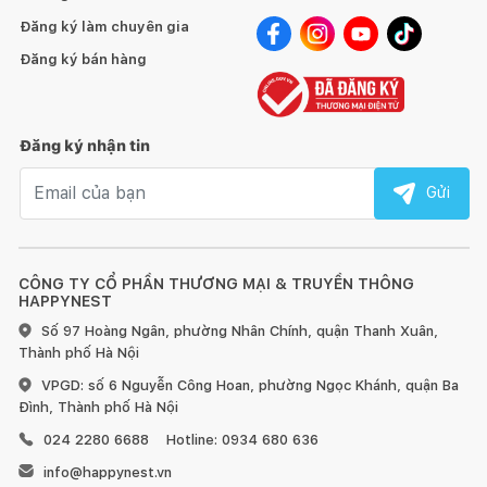
coi là tác phẩm độc bản. Trân trọng cảm ơn Quý khách đã góp
Đăng ký làm chuyên gia
phần bảo tồn và phát huy nghề mộc truyền thống của Việt
Nam.
Đăng ký bán hàng
HƯỚNG DẪN SỬ DỤNG, BẢO QUẢN:
1. Đối với đồ gỗ trong nhà:
Đăng ký nhận tin
Email nhận tin
Gửi
Tránh để đồ quá nóng hoặc quá lạnh trực tiếp lên bề mặt
CÔNG TY CỔ PHẦN THƯƠNG MẠI & TRUYỀN THÔNG
gỗ, hãy dùng miếng lót bên dưới.
HAPPYNEST
Số 97 Hoàng Ngân, phường Nhân Chính, quận Thanh Xuân,
Sử dụng vải khô để làm sạch bề mặt gỗ ngay khi bị bẩn.
Thành phố Hà Nội
VPGD: số 6 Nguyễn Công Hoan, phường Ngọc Khánh, quận Ba
Đối với đồ nội thất làm từ gỗ, chúng tôi khuyến nghị nên
Đình, Thành phố Hà Nội
dùng sáp và xi bóng gỗ để chà sạch và làm mới ít nhất 6 tháng
một lần.
024 2280 6688
Hotline: 0934 680 636
info@happynest.vn
Đồ nội thất bằng gỗ sẽ có sự khác nhau về vân gỗ hoặc