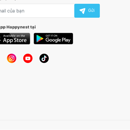
l nhận tin
Gửi
app Happynest tại