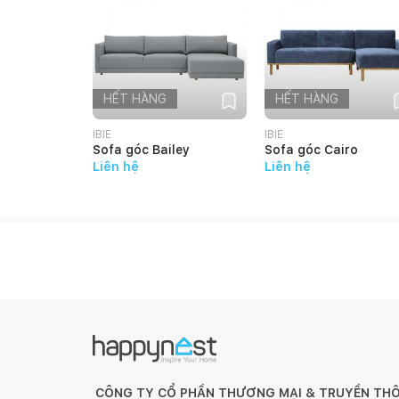
1. Đối với đồ gỗ trong nhà:
HẾT HÀNG
HẾT HÀNG
IBIE
IBIE
Tránh để đồ quá nóng hoặc quá lạnh trực tiếp lê
Sofa góc Bailey
Sofa góc Cairo
Liên hệ
Liên hệ
Sử dụng vải khô để làm sạch bề mặt gỗ ngay khi b
Đối với đồ nội thất làm từ gỗ, chúng tôi khuyến 
nhất 6 tháng một lần.
Đồ nội thất bằng gỗ sẽ có sự khác nhau về vân 
đến chất lượng và tính thẩm mỹ của sản phẩm.
CÔNG TY CỔ PHẦN THƯƠNG MẠI & TRUYỀN TH