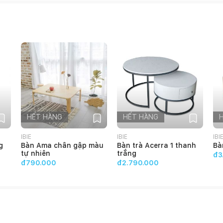
HẾT HÀNG
HẾT HÀNG
IBIE
IBIE
IBI
g
Bàn Ama chân gập màu
Bàn trà Acerra 1 thanh
Bà
tự nhiên
trắng
đ3
đ790.000
đ2.790.000