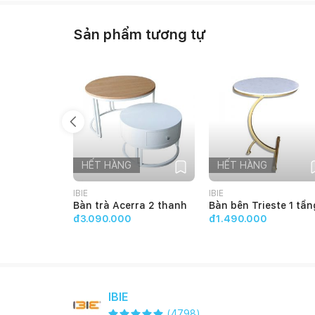
Sản phẩm tương tự
HẾT HÀNG
HẾT HÀNG
IBIE
IBIE
Bàn trà Acerra 2 thanh
Bàn bên Trieste 1 tần
đ3.090.000
đ1.490.000
IBIE
(
4798
)