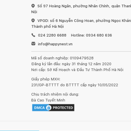
1. Đối với đồ gỗ ngoài trời:
Số 97 Hoàng Ngân, phường Nhân Chính, quận Than
Nội
VPGD: số 6 Nguyễn Công Hoan, phường Ngọc Khánh
Thành phố Hà Nội
024 2280 6688
Hotline: 0934 680 636
Đồ gỗ đặt ở ngoài trời như ban công, trong vườn
info@happynest.vn
nắng trực tiếp, tốt nhất là dưới bóng râm và mái hiê
trên để tránh cho gỗ bị nứt và bề mặt gỗ bị lão hóa
Mã số doanh nghiệp: 0109479528
Đăng ký lần đầu: ngày 31 tháng 12 năm 2020
Khoảng 3 - 6 tháng một lần nên làm mới bàn ghế
Nơi cấp: Sở Kế Hoạch và Đầu Tư Thành Phố Hà Nội
này có các khả năng thẩm thấu sâu vào các sợi gỗ, 
Giấy phép MXH:
nấm mốc... và co giãn theo gỗ khi gặp thời tiết nóng
231/GP-BTTTT do BTTTT cấp ngày 10/05/2022
Trong quá trình thực hiện bảo trì sản phẩm bạn 
Chịu trách nhiệm nội dung:
tiên, hãy làm sạch bụi bẩn trên sản phẩm bằng cách
Bà Cao Tuyết Minh
để làm sạch các vết bẩn khó đi. Sau đó lau và để đ
giòn rồi sử dụng giấy nhám mịn đánh lại toàn bộ bề
Sau đó, dùng vải khô lau sạch bụi gỗ trên sản ph