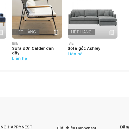
HẾT HÀNG
HẾT HÀNG
IBIE
IBIE
n bề mặt gỗ, hãy dùng miếng lót bên dưới.
Sofa đơn Calder đan
Sofa góc Ashley
dây
Liên hệ
ị bẩn.
Liên hệ
nghị nên dùng sáp và xi bóng gỗ để chà sạch và làm mới ít
gỗ hoặc những tì vết tự nhiên mà không làm ảnh hưởng
ÔNG HAPPYNEST
Đăng
Giới thiệu Happynest