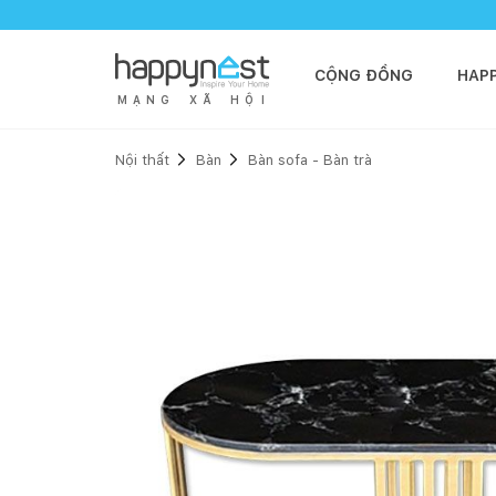
CỘNG ĐỒNG
HAP
M
Ạ
N
G
X
Ã
H
Ộ
I
Nội thất
Bàn
Bàn sofa - Bàn trà