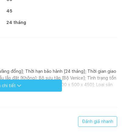
45
24 tháng
 [Vàng đồng]; Thời hạn bảo hành [24 tháng]; Thời gian giao
u lắp đặt [Không]; Bộ sưu tập [Bộ Venice]; Tình trạng tồn
tĩnh điện]; Kích thước (mm) [1000 x 500 x 450]; Loại sản
chi tiết
Kiểu dáng [Hình oval]
n tĩnh điện theo tiêu chuẩn xuất khẩu, đảm bảo sử dụng lâu
thuộc bộ sưu tập Venice gồm nhiều loại như bàn, ghế, tủ
u tùy chọn về màu sắc, chất liệu mặt bàn giúp người dùng dễ
Đánh giá nhanh
 nhớ vẻ đẹp kiểu Ý phóng khoáng, mạnh mẽ nhưng cũng
 sưu tập này không bao giờ lỗi mốt và rất được giới thiết