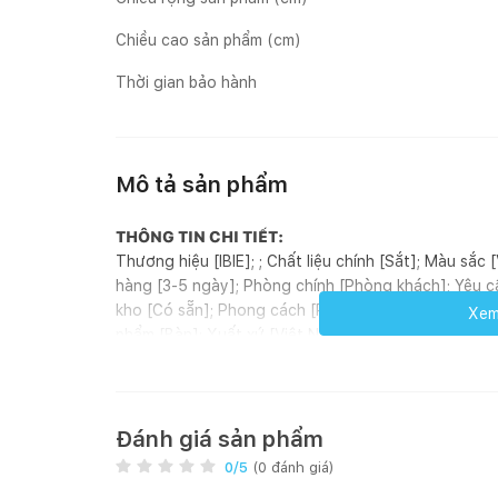
Chiều cao sản phẩm (cm)
Thời gian bảo hành
Mô tả sản phẩm
THÔNG TIN CHI TIẾT:
Thương hiệu [IBIE]; ; Chất liệu chính [Sắt]; Màu sắc
hàng [3-5 ngày]; Phòng chính [Phòng khách]; Yêu cầ
kho [Có sẵn]; Phong cách [Retro]; Hoàn thiện [Sơn 
Xem 
phẩm [Bàn]; Xuất xứ [Việt Nam]; ; Đơn vị tính [Cái]; 
GIỚI THIỆU SẢN PHẨM:
Bàn trà Tivoni được làm từ chất liệu chính là sắt sơ
bền. Sản phẩm có kích thước 1000 x 500 x 450 mm, 
kệ... được thiết kế đồng bộ. Bàn trà Tivoni có nhiề
Đánh giá sản phẩm
dàng lựa chọn theo nhu cầu. Phong cách Retro gợi
0
/5
(
0
đánh giá)
đầy tinh tế của vùng Địa Trung Hải. Chính vì thế, bộ