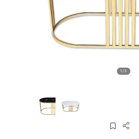
1
/
3