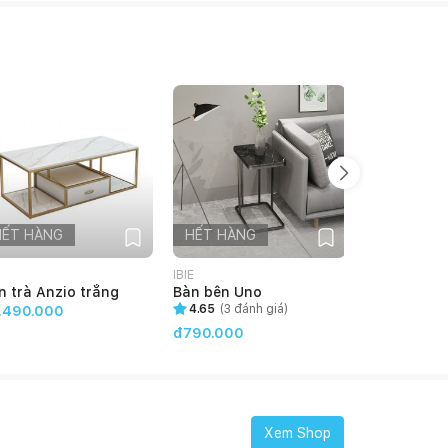
HẾT HÀNG
HẾT HÀNG
HẾT HÀN
E
IBIE
IBIE
n trà Anzio trắng
Bàn bên Uno
Bàn trà Ave
4.65
(
3
đánh giá)
.490.000
đ990.000
đ790.000
Xem Shop