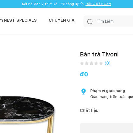
Kết nối đơn vị thiết kế - thi công uy tín.
ĐĂNG KÝ NGAY!
PYNEST SPECIALS
CHUYÊN GIA
Bàn trà Tivoni
(
0
)
đ
0
Phạm vi giao hàng
Giao hàng trên toàn qu
Chất liệu