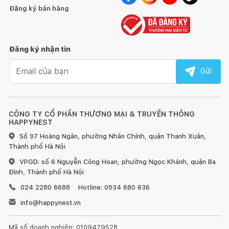
Tránh để đồ quá nóng hoặc quá lạnh trực tiếp lên bề mặt
Đăng ký bán hàng
gỗ, hãy dùng miếng lót bên dưới.
Sử dụng vải khô để làm sạch bề mặt gỗ ngay khi bị bẩn.
Đăng ký nhận tin
Đối với đồ nội thất làm từ gỗ, chúng tôi khuyến nghị nên
Email nhận tin
Gửi
dùng sáp và xi bóng gỗ để chà sạch và làm mới ít nhất 6 tháng
một lần.
Đồ nội thất bằng gỗ sẽ có sự khác nhau về vân gỗ hoặc
CÔNG TY CỔ PHẦN THƯƠNG MẠI & TRUYỀN THÔNG
những tì vết tự nhiên mà không làm ảnh hưởng đến chất lượng
HAPPYNEST
và tính thẩm mỹ của sản phẩm.
Số 97 Hoàng Ngân, phường Nhân Chính, quận Thanh Xuân,
Thành phố Hà Nội
VPGD: số 6 Nguyễn Công Hoan, phường Ngọc Khánh, quận Ba
Đình, Thành phố Hà Nội
024 2280 6688
Hotline: 0934 680 636
1. Đối với đồ gỗ ngoài trời:
info@happynest.vn
Mã số doanh nghiệp: 0109479528