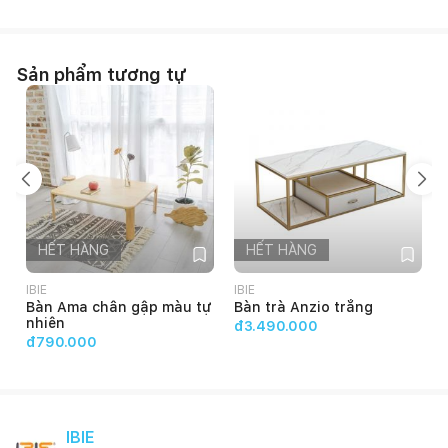
Sản phẩm tương tự
HẾT HÀNG
HẾT HÀNG
IBIE
IBIE
I
Bàn Ama chân gập màu tự
Bàn trà Anzio trắng
nhiên
đ3.490.000
đ790.000
IBIE