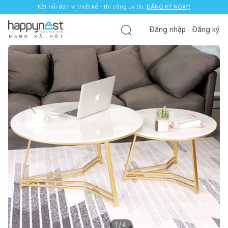
Kết nối đơn vị thiết kế - thi công uy tín.
ĐĂNG KÝ NGAY!
Đăng nhập
Đăng ký
M
Ạ
N
G
X
Ã
H
Ộ
I
1
/
4