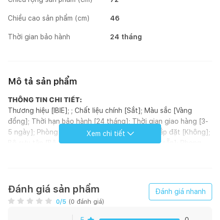
Chiều cao sản phẩm (cm)
46
Thời gian bảo hành
24 tháng
Mô tả sản phẩm
THÔNG TIN CHI TIẾT:
Thương hiệu [IBIE]; ; Chất liệu chính [Sắt]; Màu sắc [Vàng
đồng]; Thời hạn bảo hành [24 tháng]; Thời gian giao hàng [3-
5 ngày]; Phòng chính [Phòng khách]; Yêu cầu lắp đặt [Không];
Xem chi tiết
Bộ sưu tập [Bộ Venice]; Tình trạng tồn kho [Có sẵn]; Phong
cách [Retro]; Hoàn thiện [Sơn tĩnh điện]; Kích thước (mm)
[720 x 720 x 460]; Loại sản phẩm [Bàn]; Xuất xứ [Việt Nam]; ;
Đơn vị tính [Cái]; Kiểu dáng [Hình lục giác]
GIỚI THIỆU SẢN PHẨM:
Đánh giá sản phẩm
Đánh giá nhanh
Bàn trà Diamond được làm từ chất liệu chính là sắt hộp 10x20
0
/5
(
0
đánh giá)
dày 1.2 ly và sắt đặc phi 5, sơn tĩnh điện theo tiêu chuẩn xuất
khẩu, đảm bảo sử dụng lâu bền. Sản phẩm có kích thước 720 x
5
0