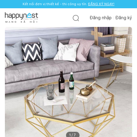
Kết nối đơn vị thiết kế - thi công uy tín.
ĐĂNG KÝ NGAY!
Đăng nhập
Đăng ký
M
Ạ
N
G
X
Ã
H
Ộ
I
1
/
7