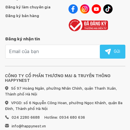
1. Đối với đồ gỗ trong nhà:
Đăng ký làm chuyên gia
Đăng ký bán hàng
Đăng ký nhận tin
Tránh để đồ quá nóng hoặc quá lạnh trực tiếp lên bề mặt
gỗ, hãy dùng miếng lót bên dưới.
Email nhận tin
Gửi
Sử dụng vải khô để làm sạch bề mặt gỗ ngay khi bị bẩn.
Đối với đồ nội thất làm từ gỗ, chúng tôi khuyến nghị nên
CÔNG TY CỔ PHẦN THƯƠNG MẠI & TRUYỀN THÔNG
dùng sáp và xi bóng gỗ để chà sạch và làm mới ít nhất 6 tháng
HAPPYNEST
một lần.
Số 97 Hoàng Ngân, phường Nhân Chính, quận Thanh Xuân,
Thành phố Hà Nội
Đồ nội thất bằng gỗ sẽ có sự khác nhau về vân gỗ hoặc
VPGD: số 6 Nguyễn Công Hoan, phường Ngọc Khánh, quận Ba
những tì vết tự nhiên mà không làm ảnh hưởng đến chất lượng
Đình, Thành phố Hà Nội
và tính thẩm mỹ của sản phẩm.
024 2280 6688
Hotline: 0934 680 636
info@happynest.vn