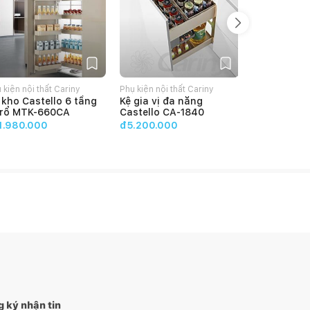
 kiện nội thất Cariny
Phụ kiện nội thất Cariny
Phụ kiện nội t
 kho Castello 6 tầng
Kệ gia vị đa năng
Tủ kho Cast
 rổ MTK-660CA
Castello CA-1840
12 rổ MTK-
4
(
2
đánh g
1.980.000
đ5.200.000
đ10.160.00
 ký nhận tin