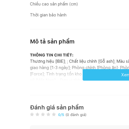
Chiều cao sản phẩm (cm)
Thời gian bảo hành
Mô tả sản phẩm
THÔNG TIN CHI TIẾT:
Thương hiệu [IBIE]; ; Chất liệu chính [Gỗ ash]; Màu 
giao hàng [1-3 ngày]; Phòng chính [Phòng ăn]; Phòn
[Force]; Tình trạng tồn kho [Có sẵn]; Phong cách [
Xem 
xứ [Việt Nam]; ; Đơn vị tính [Bộ]; Kiểu dáng [Hình ch
GIỚI THIỆU SẢN PHẨM:
Ra đời dưới bàn tay của nhà thiết kế đình đám thế 
Grace với thiết kế thanh lịch, tinh tế, mang đậm hơi
lớn càng tăng sự sang trọng và đẳng cấp cho không
Đánh giá sản phẩm
ứng.
0
/5
(
0
đánh giá)
Hệ khung chân bàn được làm từ gỗ ash (tần bì), đ
vững chãi. Chất liệu gỗ tần bì được đánh giá rất c