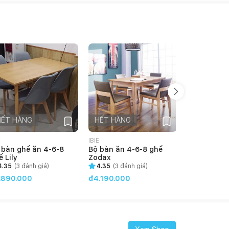
HẾT HÀNG
HẾT HÀNG
HẾT HÀN
E
IBIE
IBIE
 bàn ghế ăn 4-6-8
Bộ bàn ăn 4-6-8 ghế
Bộ bàn ăn 
ế Lily
Zodax
Emma
4.35
(
3
đánh giá)
4.35
(
3
đánh giá)
4.65
(
3
đán
.890.000
đ4.190.000
đ4.090.00