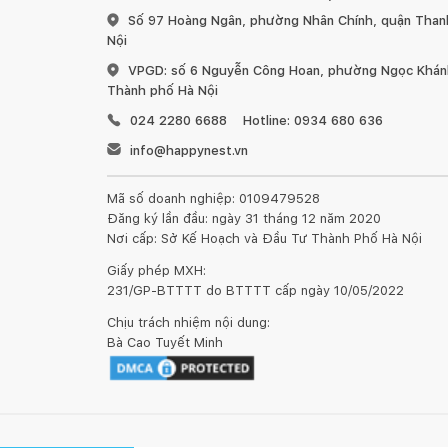
Số 97 Hoàng Ngân, phường Nhân Chính, quận Than
Đối với đồ nội thất làm từ gỗ, chúng tôi khuyến 
Nội
nhất 6 tháng một lần.
VPGD: số 6 Nguyễn Công Hoan, phường Ngọc Khánh
Thành phố Hà Nội
Đồ nội thất bằng gỗ sẽ có sự khác nhau về vân 
024 2280 6688
Hotline: 0934 680 636
đến chất lượng và tính thẩm mỹ của sản phẩm.
info@happynest.vn
Mã số doanh nghiệp: 0109479528
Đăng ký lần đầu: ngày 31 tháng 12 năm 2020
Nơi cấp: Sở Kế Hoạch và Đầu Tư Thành Phố Hà Nội
1. Đối với đồ gỗ ngoài trời:
Giấy phép MXH:
231/GP-BTTTT do BTTTT cấp ngày 10/05/2022
Chịu trách nhiệm nội dung:
Bà Cao Tuyết Minh
Đồ gỗ đặt ở ngoài trời như ban công, trong vườn
nắng trực tiếp, tốt nhất là dưới bóng râm và mái hiê
trên để tránh cho gỗ bị nứt và bề mặt gỗ bị lão hóa