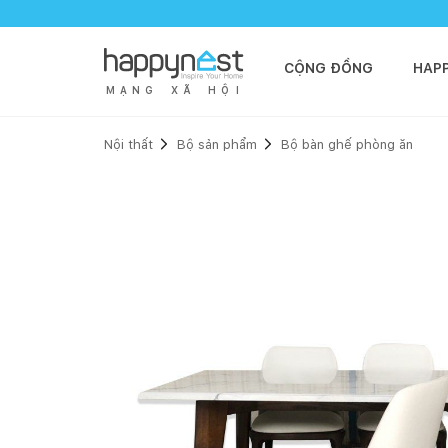
CỘNG ĐỒNG
HAP
M
Ạ
N
G
X
Ã
H
Ộ
I
Nội thất
Bộ sản phẩm
Bộ bàn ghế phòng ăn