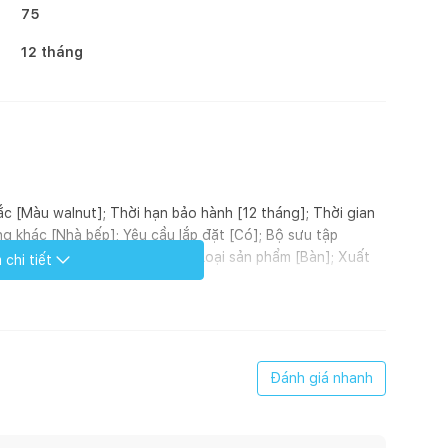
75
12 tháng
sắc [Màu walnut]; Thời hạn bảo hành [12 tháng]; Thời gian
g khác [Nhà bếp]; Yêu cầu lắp đặt [Có]; Bộ sưu tập
Modern]; Hoàn thiện [Sơn PU]; Loại sản phẩm [Bàn]; Xuất
chi tiết
ữ nhật]
giới Emmanuel Gallina, bộ bàn ăn Howard mặt đá 4-6-8 ghế
 thở hiện đại Ý. Đặc biệt, những bộ bàn có kích thước càng
 gian bếp. Kích thước bàn điều chỉnh theo số ghế tương
Đánh giá nhanh
ường kính to nhất/nhỏ nhất 120x40mm vô cùng chắc chắn,
ao về mặt thẩm mỹ cũng như độ bền. Hệ thống vân thẳng,