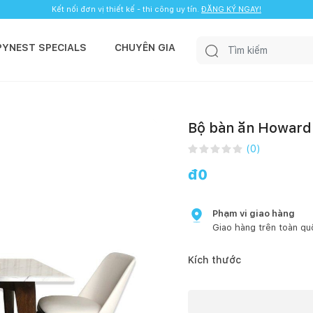
Kết nối đơn vị thiết kế - thi công uy tín.
ĐĂNG KÝ NGAY!
PYNEST SPECIALS
CHUYÊN GIA
Bộ bàn ăn Howard
(
0
)
đ
0
Phạm vi giao hàng
Giao hàng trên toàn qu
Kích thước