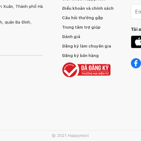
h Xuân, Thành phố Hà
Emai
Điều khoản và chính sách
nghị nên dùng sáp và xi bóng gỗ để chà sạch và làm mới ít
Câu hỏi thường gặp
, quận Ba Đình,
Trung tâm trợ giúp
Tải 
gỗ hoặc những tì vết tự nhiên mà không làm ảnh hưởng
Đánh giá
Đăng ký làm chuyên gia
Đăng ký bán hàng
 hay bên cạnh bể bơi, nên chọn những vị trí không có ánh
n. Khi trời quá nắng hoặc quá lạnh cần một lớp vải bọc lên
.
© 2021 Happynest