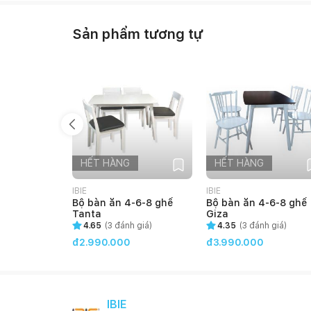
Sản phẩm tương tự
HẾT HÀNG
HẾT HÀNG
IBIE
IBIE
Bộ bàn ăn 4-6-8 ghế
Bộ bàn ăn 4-6-8 ghế
Tanta
Giza
4.65
(
3
đánh giá)
4.35
(
3
đánh giá)
đ2.990.000
đ3.990.000
IBIE