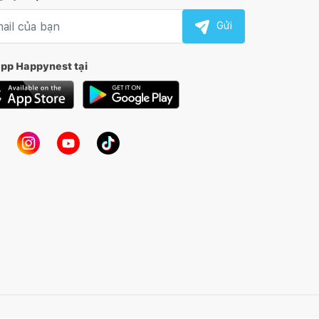
l nhận tin
Gửi
app Happynest tại