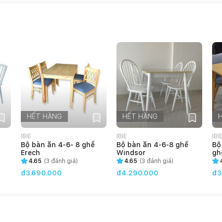
HẾT HÀNG
HẾT HÀNG
IBIE
IBIE
IBI
Bộ bàn ăn 4-6- 8 ghế
Bộ bàn ăn 4-6-8 ghế
Bộ
Erech
Windsor
gh
4.65
(
3
đánh giá)
4.65
(
3
đánh giá)
đ3.690.000
đ4.290.000
đ3