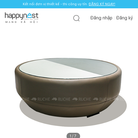
Kết nối đơn vị thiết kế - thi công uy tín.
ĐĂNG KÝ NGAY!
Đăng nhập
Đăng ký
M
Ạ
N
G
X
Ã
H
Ộ
I
1
/
7