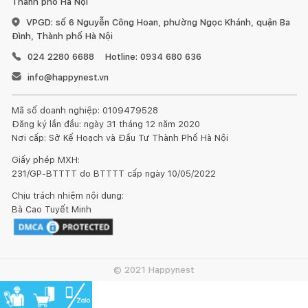
Thành phố Hà Nội
VPGD: số 6 Nguyễn Công Hoan, phường Ngọc Khánh, quận Ba
Đình, Thành phố Hà Nội
024 2280 6688
Hotline: 0934 680 636
Bàn trà Lati - ST 1701
được thiết kế chân bệt cực thấp vừa
info@happynest.vn
đỡ được cả bộ bàn, cách tiếp xúc với mặt đất mà không làm
hỏng đi kiểu dáng ban đầu của bộ sofa.
Mã số doanh nghiệp: 0109479528
Đăng ký lần đầu: ngày 31 tháng 12 năm 2020
Nơi cấp: Sở Kế Hoạch và Đầu Tư Thành Phố Hà Nội
Giấy phép MXH:
231/GP-BTTTT do BTTTT cấp ngày 10/05/2022
Chịu trách nhiệm nội dung:
Bà Cao Tuyết Minh
© 2021 Happynest