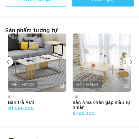
Sản phẩm tương tự
HẾT HÀNG
HẾT HÀNG
IBIE
IBIE
I
Bàn trà Asti
Bàn Ama chân gập màu tự
nhiên
đ1.590.000
đ790.000