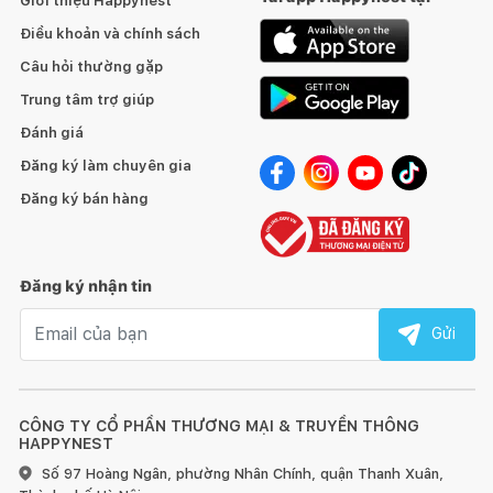
Giới thiệu Happynest
Điều khoản và chính sách
Câu hỏi thường gặp
Trung tâm trợ giúp
Đánh giá
Đăng ký làm chuyên gia
Chất liệu bọc da thiết kế hình tròn khối tự nhiên dáng to dần từ
dưới lên. Bàn trà Lati có kích thước có thể thay đổi được tùy
Đăng ký bán hàng
theo yêu cầu của khách hàng.
Đăng ký nhận tin
Email nhận tin
Gửi
CÔNG TY CỔ PHẦN THƯƠNG MẠI & TRUYỀN THÔNG
HAPPYNEST
Số 97 Hoàng Ngân, phường Nhân Chính, quận Thanh Xuân,