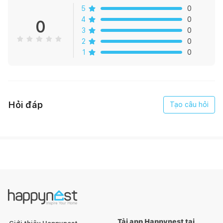
- Xuất xứ: RUCHE Việt Nam
5
0
4
0
0
Thông tin chi tiết:
3
0
2
0
Bàn trà Lati
là một mẫu bàn trà thiết kế bằng ra rất độc đáo
1
0
và thu hút ánh nhìn.
Hỏi đáp
Tạo câu hỏi
Tải app Happynest tại