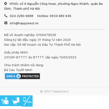
VPGD: số 6 Nguyễn Công Hoan, phường Ngọc Khánh, quận Ba
Đình, Thành phố Hà Nội
024 2280 6688
Hotline: 0934 680 636
info@happynest.vn
Đồ gỗ đặt ở ngoài trời như ban công, trong vườn hay bên
Mã số doanh nghiệp: 0109479528
cạnh bể bơi, nên chọn những vị trí không có ánh nắng trực
Đăng ký lần đầu: ngày 31 tháng 12 năm 2020
tiếp, tốt nhất là dưới bóng râm và mái hiên. Khi trời quá nắng
Nơi cấp: Sở Kế Hoạch và Đầu Tư Thành Phố Hà Nội
hoặc quá lạnh cần một lớp vải bọc lên trên để tránh cho gỗ bị
nứt và bề mặt gỗ bị lão hóa.
Giấy phép MXH:
231/GP-BTTTT do BTTTT cấp ngày 10/05/2022
Khoảng 3 - 6 tháng một lần nên làm mới bàn ghế với dầu
Chịu trách nhiệm nội dung:
bảo quản gỗ chuyên dùng. Các loại dầu bảo quản này có các
Bà Cao Tuyết Minh
khả năng thẩm thấu sâu vào các sợi gỗ, giúp tăng khả năng
chống chịu mưa, nắng, tia tử ngoại, nấm mốc... và co giãn theo
gỗ khi gặp thời tiết nóng, lạnh, tăng khả năng bảo vệ đồ gỗ
ngoài trời rất tốt.
© 2021 Happynest
Trong quá trình thực hiện bảo trì sản phẩm bạn nên chọn
nơi khô ráo, không để bị dính nước mưa. Trước tiên, hãy làm