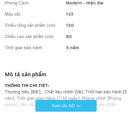
Phong Cách
Modern - Hiện đại
Màu sắc
133
Chiều rộng sản phẩm (cm)
150
Chiều cao sản phẩm (cm)
80
Thời gian bảo hành
5 năm
Mô tả sản phẩm
THÔNG TIN CHI TIẾT:
Thương hiệu [IBIE]; ; Chất liệu chính [Vải]; Thời hạn bảo hành [5
năm]; Thời gian giao hàng [7-10 ngày]; Phòng chính [Phòng
khách]; Yêu cầu lắp đặt [Không]; Tình trạng tồn kho [Đặt
Xem chi tiết
đóng]; Phong cách [Modern]; Hoàn thiện [Bọc nệm]; Kích
thước (mm) [1600 - 1800 - 2000 - 2200 - 2400 - 2600 - 2800
- 3000 x 1500 x 800]; Loại sản phẩm [Sofa]; Xuất xứ [Việt
Nam]; ; Đơn vị tính [Cái]; Kiểu dáng [Sofa góc];