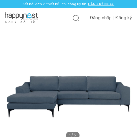
Kết nối đơn vị thiết kế - thi công uy tín.
ĐĂNG KÝ NGAY!
Đăng nhập
Đăng ký
M
Ạ
N
G
X
Ã
H
Ộ
I
1
/
5