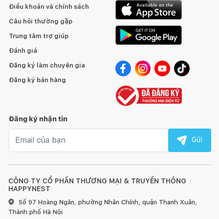
Điều khoản và chính sách
Câu hỏi thường gặp
Tránh để đồ quá nóng hoặc quá lạnh trực tiếp lên bề mặt
Trung tâm trợ giúp
gỗ, hãy dùng miếng lót bên dưới.
Đánh giá
Đăng ký làm chuyên gia
Sử dụng vải khô để làm sạch bề mặt gỗ ngay khi bị bẩn.
Đăng ký bán hàng
Đối với đồ nội thất làm từ gỗ, chúng tôi khuyến nghị nên
dùng sáp và xi bóng gỗ để chà sạch và làm mới ít nhất 6 tháng
một lần.
Đăng ký nhận tin
Đồ nội thất bằng gỗ sẽ có sự khác nhau về vân gỗ hoặc
Email nhận tin
Gửi
những tì vết tự nhiên mà không làm ảnh hưởng đến chất lượng
và tính thẩm mỹ của sản phẩm.
CÔNG TY CỔ PHẦN THƯƠNG MẠI & TRUYỀN THÔNG
HAPPYNEST
Số 97 Hoàng Ngân, phường Nhân Chính, quận Thanh Xuân,
Thành phố Hà Nội
1. Đối với đồ gỗ ngoài trời: