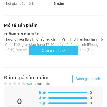
Thời gian bảo hành
5 năm
Mô tả sản phẩm
THÔNG TIN CHI TIẾT:
Thương hiệu [IBIE]; ; Chất liệu chính [Vải]; Thời hạn bảo hành [5
năm]; Thời gian giao hàng [7-10 ngày]; Phòng chính [Phòng
khách]; Yêu cầu lắp đặt [Không]; Tình trạng tồn kho [Đặt
Xem chi tiết
đóng]; Phong cách [Modern]; Hoàn thiện [Bọc nệm]; Kích
thước (mm) [1600 - 1800 - 2000 - 2200 - 2400 - 2600 - 2800
- 3000 x 1500 x 780]; Loại sản phẩm [Sofa]; Xuất xứ [Việt
Nam]; ; Đơn vị tính [Cái]; Kiểu dáng [Sofa góc];
GIỚI THIỆU SẢN PHẨM:
Đánh giá sản phẩm
Đánh giá nhanh
Với đường nét thanh thoát và cân đối, Declan được thiết kế
0
/5
(
0
đánh giá)
đơn giản nhưng thanh lịch, mang lại sự ấm áp cho phòng khách
với vẻ ngoài sang trọng. Là sofa góc nên bạn có thể thư giãn,
5
0
xem TV với bạn bè người thân một cách thoải mái. Sofa góc
4
0
0
Declan được làm từ khung gỗ thông Mỹ đã qua xử lý chống
3
0