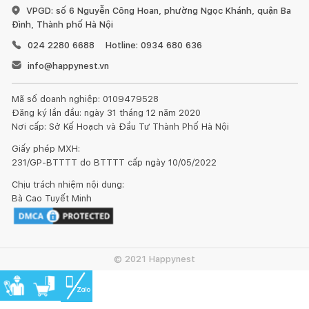
VPGD: số 6 Nguyễn Công Hoan, phường Ngọc Khánh, quận Ba
Đình, Thành phố Hà Nội
024 2280 6688
Hotline: 0934 680 636
info@happynest.vn
Đồ gỗ đặt ở ngoài trời như ban công, trong vườn hay bên
Mã số doanh nghiệp: 0109479528
cạnh bể bơi, nên chọn những vị trí không có ánh nắng trực
Đăng ký lần đầu: ngày 31 tháng 12 năm 2020
tiếp, tốt nhất là dưới bóng râm và mái hiên. Khi trời quá nắng
Nơi cấp: Sở Kế Hoạch và Đầu Tư Thành Phố Hà Nội
hoặc quá lạnh cần một lớp vải bọc lên trên để tránh cho gỗ bị
nứt và bề mặt gỗ bị lão hóa.
Giấy phép MXH:
231/GP-BTTTT do BTTTT cấp ngày 10/05/2022
Khoảng 3 - 6 tháng một lần nên làm mới bàn ghế với dầu
Chịu trách nhiệm nội dung:
bảo quản gỗ chuyên dùng. Các loại dầu bảo quản này có các
Bà Cao Tuyết Minh
khả năng thẩm thấu sâu vào các sợi gỗ, giúp tăng khả năng
chống chịu mưa, nắng, tia tử ngoại, nấm mốc... và co giãn theo
gỗ khi gặp thời tiết nóng, lạnh, tăng khả năng bảo vệ đồ gỗ
ngoài trời rất tốt.
© 2021 Happynest
Trong quá trình thực hiện bảo trì sản phẩm bạn nên chọn
nơi khô ráo, không để bị dính nước mưa. Trước tiên, hãy làm