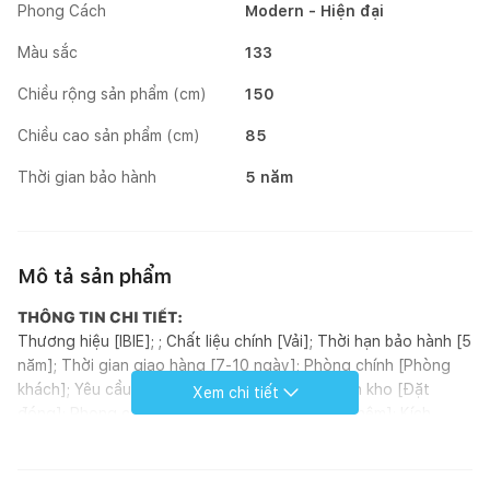
Phong Cách
Modern - Hiện đại
Màu sắc
133
Chiều rộng sản phẩm (cm)
150
Chiều cao sản phẩm (cm)
85
Thời gian bảo hành
5 năm
Mô tả sản phẩm
THÔNG TIN CHI TIẾT:
Thương hiệu [IBIE]; ; Chất liệu chính [Vải]; Thời hạn bảo hành [5
năm]; Thời gian giao hàng [7-10 ngày]; Phòng chính [Phòng
khách]; Yêu cầu lắp đặt [Không]; Tình trạng tồn kho [Đặt
Xem chi tiết
đóng]; Phong cách [Modern]; Hoàn thiện [Bọc nệm]; Kích
thước (mm) [1600 - 1800 - 2000 - 2200 - 2400 - 2600 - 2800
- 3000 x 1500 x 850]; Loại sản phẩm [Sofa]; Xuất xứ [Việt
Nam]; ; Đơn vị tính [Cái]; Kiểu dáng [Sofa góc];