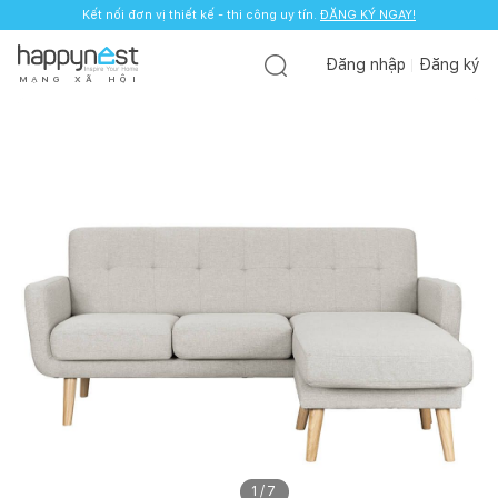
Kết nối đơn vị thiết kế - thi công uy tín.
ĐĂNG KÝ NGAY!
Đăng nhập
Đăng ký
M
Ạ
N
G
X
Ã
H
Ộ
I
1
/
7