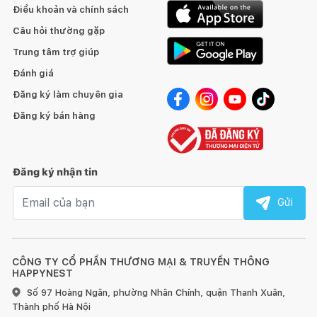
Điều khoản và chính sách
Câu hỏi thường gặp
Tránh để đồ quá nóng hoặc quá lạnh trực tiếp lên bề mặt
Trung tâm trợ giúp
gỗ, hãy dùng miếng lót bên dưới.
Đánh giá
Đăng ký làm chuyên gia
Sử dụng vải khô để làm sạch bề mặt gỗ ngay khi bị bẩn.
Đăng ký bán hàng
Đối với đồ nội thất làm từ gỗ, chúng tôi khuyến nghị nên
dùng sáp và xi bóng gỗ để chà sạch và làm mới ít nhất 6 tháng
một lần.
Đăng ký nhận tin
Đồ nội thất bằng gỗ sẽ có sự khác nhau về vân gỗ hoặc
Email nhận tin
Gửi
những tì vết tự nhiên mà không làm ảnh hưởng đến chất lượng
và tính thẩm mỹ của sản phẩm.
CÔNG TY CỔ PHẦN THƯƠNG MẠI & TRUYỀN THÔNG
HAPPYNEST
Số 97 Hoàng Ngân, phường Nhân Chính, quận Thanh Xuân,
Thành phố Hà Nội
1. Đối với đồ gỗ ngoài trời: