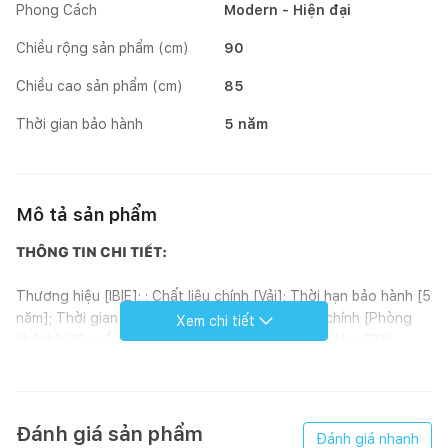
Phong Cách
Modern - Hiện đại
Chiều rộng sản phẩm (cm)
90
Chiều cao sản phẩm (cm)
85
Thời gian bảo hành
5 năm
Mô tả sản phẩm
THÔNG TIN CHI TIẾT:
Thương hiệu [IBIE]; ; Chất liệu chính [Vải]; Thời hạn bảo hành [5
năm]; Thời gian giao hàng [7-10 ngày]; Phòng chính [Phòng
Xem chi tiết
khách]; Yêu cầu lắp đặt [Không]; Tình trạng tồn kho [Đặt
đóng]; Phong cách [Modern]; Hoàn thiện [Bọc nệm]; Kích
thước (mm) [1600 - 3000 x 900 x 850]; Loại sản phẩm [Sofa];
Xuất xứ [Việt Nam]; ; Đơn vị tính [Cái]; Kiểu dáng [Sofa băng];
Đánh giá sản phẩm
Đánh giá nhanh