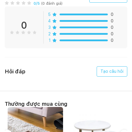
GIỚI THIỆU SẢN PHẨM:
0
/5
(
0
đánh giá)
Được thiết kế đơn giản mà thanh lịch, sofa băng Trissino mang
5
0
vẻ đẹp vượt thời gian, giúp làm tăng thêm sự quyến rũ cho
4
0
0
bất kỳ phong cách nội thất nào. Toàn bộ khung ghế làm từ gỗ
3
0
tự nhiên đảm bảo bền chắc, nệm mousse cao cấp, đàn hồi tốt,
2
0
hỗ trợ mọi tư thế, giúp người ngồi thư giãn, thoải mái tối đa.
1
0
Sofa Trissino có các phiên bản góc, băng, đơn, đôi giúp bạn
dễ dàng lựa chọn phù hợp với không gian phòng khách. Ngoài
ra, bạn có thể chọn kích thước, chất liệu vải bọc và màu sắc
Hỏi đáp
Tạo câu hỏi
theo nhu cầu.
ĐIỀU KHOẢN MIỄN TRÁCH:
Thường được mua cùng
Màu sắc sản phẩm có thể khác biệt giữa hình ảnh và thực tế
do hiệu ứng ánh sáng hoặc thiết bị hiển thị.