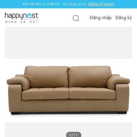
Kết nối đơn vị thiết kế - thi công uy tín.
ĐĂNG KÝ NGAY!
Đăng nhập
Đăng ký
M
Ạ
N
G
X
Ã
H
Ộ
I
1
/
11