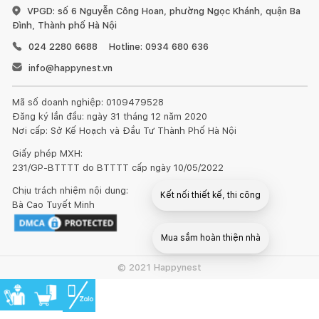
VPGD: số 6 Nguyễn Công Hoan, phường Ngọc Khánh, quận Ba
Đình, Thành phố Hà Nội
024 2280 6688
Hotline: 0934 680 636
Đối với đồ nội thất làm từ gỗ, chúng tôi khuyến nghị nên
info@happynest.vn
dùng sáp và xi bóng gỗ để chà sạch và làm mới ít nhất 6 tháng
một lần.
Mã số doanh nghiệp: 0109479528
Đăng ký lần đầu: ngày 31 tháng 12 năm 2020
Nơi cấp: Sở Kế Hoạch và Đầu Tư Thành Phố Hà Nội
Đồ nội thất bằng gỗ sẽ có sự khác nhau về vân gỗ hoặc
Giấy phép MXH:
231/GP-BTTTT do BTTTT cấp ngày 10/05/2022
những tì vết tự nhiên mà không làm ảnh hưởng đến chất lượng
và tính thẩm mỹ của sản phẩm.
Chịu trách nhiệm nội dung:
Bà Cao Tuyết Minh
© 2021 Happynest
1. Đối với đồ gỗ ngoài trời: