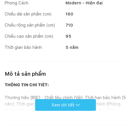
Phong Cách
Modern - Hiện đại
Chiều dài sản phẩm (cm)
160
Chiều rộng sản phẩm (cm)
710
Chiều cao sản phẩm (cm)
95
Thời gian bảo hành
5 năm
Mô tả sản phẩm
THÔNG TIN CHI TIẾT:
Thương hiệu [IBIE]; ; Chất liệu chính [Vải]; Thời hạn bảo hành [5
năm]; Thời gian giao hàng [7-10 ngày]; Phòng chính [Phòng
Xem chi tiết
khách]; Yêu cầu lắp đặt [Không]; Tình trạng tồn kho [Đặt
đóng]; Phong cách [Modern]; Hoàn thiện [Bọc nệm]; Kích
thước (mm) [1600 - 3000 x 710 x 950]; Loại sản phẩm [Sofa];
Xuất xứ [Việt Nam]; ; Đơn vị tính [Cái]; Kiểu dáng [Sofa băng];