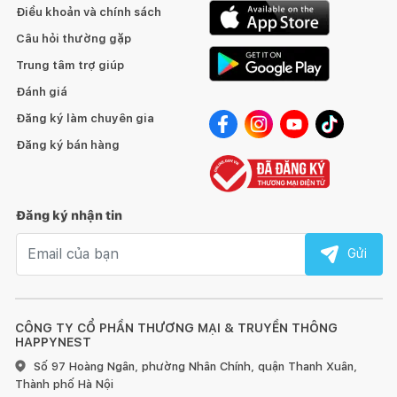
Hàng đặt đóng được làm thủ công nên mỗi sản phẩm được
Điều khoản và chính sách
coi là tác phẩm độc bản. Trân trọng cảm ơn Quý khách đã góp
Câu hỏi thường gặp
phần bảo tồn và phát huy nghề mộc truyền thống của Việt
Nam.
Trung tâm trợ giúp
Đánh giá
Đăng ký làm chuyên gia
HƯỚNG DẪN SỬ DỤNG, BẢO QUẢN:
Đăng ký bán hàng
1. Đối với đồ gỗ trong nhà:
Đăng ký nhận tin
Email nhận tin
Gửi
Tránh để đồ quá nóng hoặc quá lạnh trực tiếp lên bề mặt
gỗ, hãy dùng miếng lót bên dưới.
CÔNG TY CỔ PHẦN THƯƠNG MẠI & TRUYỀN THÔNG
HAPPYNEST
Số 97 Hoàng Ngân, phường Nhân Chính, quận Thanh Xuân,
Thành phố Hà Nội
Sử dụng vải khô để làm sạch bề mặt gỗ ngay khi bị bẩn.