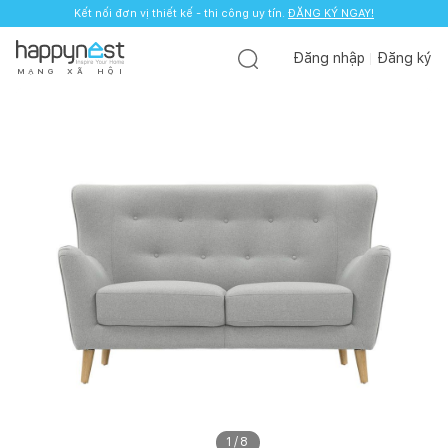
Kết nối đơn vị thiết kế - thi công uy tín.
ĐĂNG KÝ NGAY!
Đăng nhập
Đăng ký
M
Ạ
N
G
X
Ã
H
Ộ
I
1
/
8