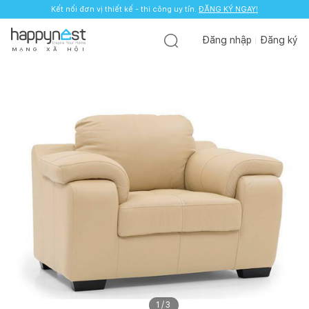
Kết nối đơn vị thiết kế - thi công uy tín.
ĐĂNG KÝ NGAY!
Đăng nhập
Đăng ký
M
Ạ
N
G
X
Ã
H
Ộ
I
1
/
3