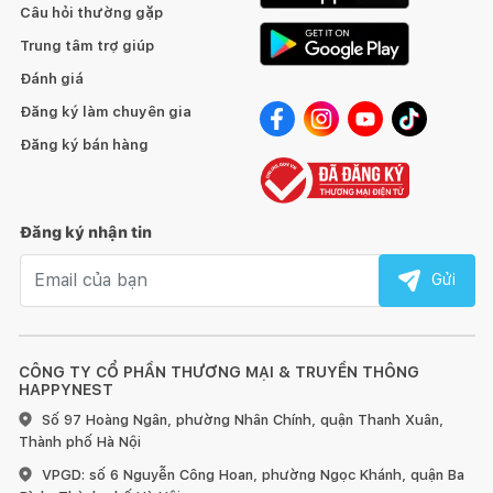
Câu hỏi thường gặp
Tránh để đồ quá nóng hoặc quá lạnh trực tiếp lên bề mặt
gỗ, hãy dùng miếng lót bên dưới.
Trung tâm trợ giúp
Đánh giá
Sử dụng vải khô để làm sạch bề mặt gỗ ngay khi bị bẩn.
Đăng ký làm chuyên gia
Đối với đồ nội thất làm từ gỗ, chúng tôi khuyến nghị nên
Đăng ký bán hàng
dùng sáp và xi bóng gỗ để chà sạch và làm mới ít nhất 6 tháng
một lần.
Đăng ký nhận tin
Đồ nội thất bằng gỗ sẽ có sự khác nhau về vân gỗ hoặc
những tì vết tự nhiên mà không làm ảnh hưởng đến chất lượng
Email nhận tin
Gửi
và tính thẩm mỹ của sản phẩm.
CÔNG TY CỔ PHẦN THƯƠNG MẠI & TRUYỀN THÔNG
HAPPYNEST
Số 97 Hoàng Ngân, phường Nhân Chính, quận Thanh Xuân,
1. Đối với đồ gỗ ngoài trời:
Thành phố Hà Nội
VPGD: số 6 Nguyễn Công Hoan, phường Ngọc Khánh, quận Ba