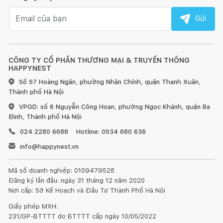
Email nhận tin
Gửi
Bảng điều khiển của Máy rửa bát Bosch SMS4EVI14E
Half Load: Rửa nửa tải
CÔNG TY CỔ PHẦN THƯƠNG MẠI & TRUYỀN THÔNG
Máy rửa bát Bosch SMS4EVI14E với tính năng rửa nửa tải giúp
HAPPYNEST
tiết kiệm điện và nước, dù là trong trường hợp rửa nửa tải
Số 97 Hoàng Ngân, phường Nhân Chính, quận Thanh Xuân,
nhưng vẫn mang lại hiệu quả sấy và rửa hoàn hảo.
Thành phố Hà Nội
VPGD: số 6 Nguyễn Công Hoan, phường Ngọc Khánh, quận Ba
Đình, Thành phố Hà Nội
024 2280 6688
Hotline: 0934 680 636
Tính năng rửa nửa tải tiện lợi của máy rửa bát
info@happynest.vn
Động cơ êm ái
Mã số doanh nghiệp: 0109479528
Máy rửa bát Bosch SMS4EVI14E với động cơ không chổi than
Đăng ký lần đầu: ngày 31 tháng 12 năm 2020
EcoSilence Drive giúp máy hoạt động êm ái và tiết kiệm năng
Nơi cấp: Sở Kế Hoạch và Đầu Tư Thành Phố Hà Nội
lượng. Bạn có thể tận hưởng ngôi nhà sạch sẽ và yên tĩnh với
Giấy phép MXH:
động cơ EcoSilence Drive.
231/GP-BTTTT do BTTTT cấp ngày 10/05/2022