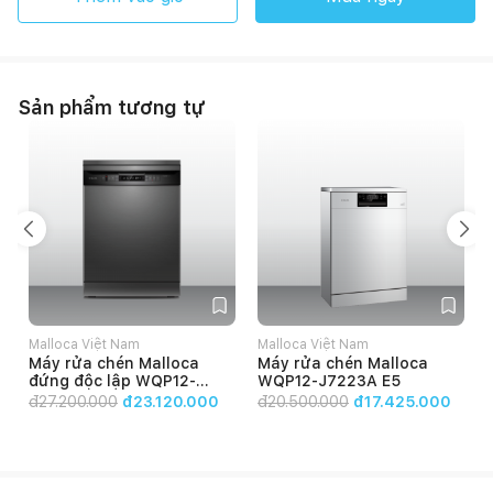
Sản phẩm tương tự
Malloca Việt Nam
Malloca Việt Nam
Máy rửa chén Malloca
Máy rửa chén Malloca
đứng độc lập WQP12-
WQP12-J7223A E5
7635BS
đ
27.200.000
đ23.120.000
đ
20.500.000
đ17.425.000