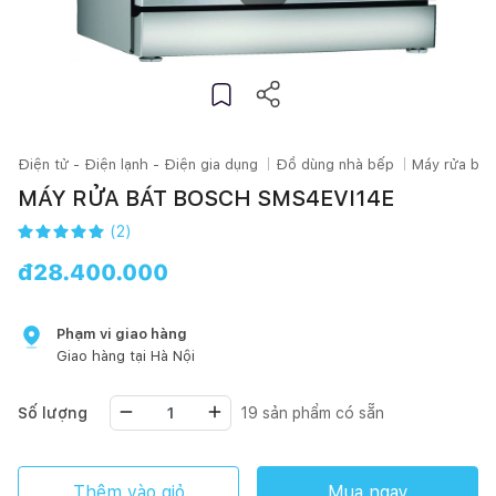
Điện tử - Điện lạnh - Điện gia dụng
Đồ dùng nhà bếp
Máy rửa bát
MÁY RỬA BÁT BOSCH SMS4EVI14E
(
2
)
đ
28.400.000
Phạm vi giao hàng
Giao hàng tại
Hà Nội
Số lượng
19
sản phẩm có sẵn
Thêm vào giỏ
Mua ngay