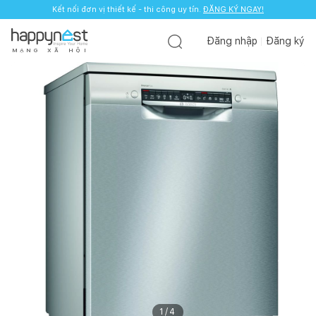
Kết nối đơn vị thiết kế - thi công uy tín.
ĐĂNG KÝ NGAY!
Đăng nhập
Đăng ký
M
Ạ
N
G
X
Ã
H
Ộ
I
1
/
4