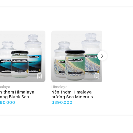
malaya
Himalaya
Himalaya
n thơm Himalaya
Nến thơm Himalaya
Nến thơm H
ơng Black Sea
hương Sea Minerals
hương Fres
90.000
đ390.000
đ390.000