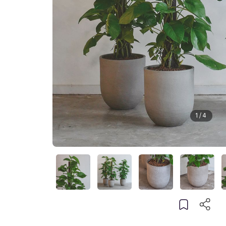
1
/
4