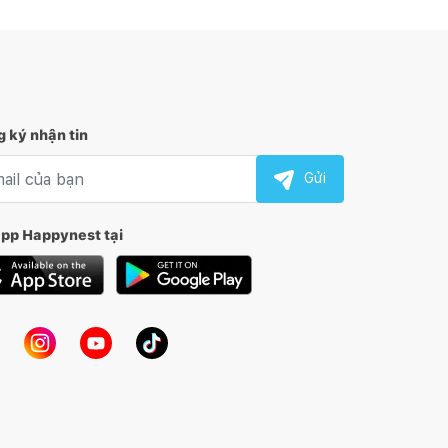
 ký nhận tin
l nhận tin
Gửi
app Happynest tại