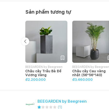
Sản phẩm tương tự
BEEGARDEN by Beegreen
BEEGARDEN by Beegree
Chậu cây Trầu Bà Đế
Chậu cây Cau vàng
Vương Vàng
nhật (56*56*140)
đ2.200.000
đ3.460.000
BEEGARDEN by Beegreen
(
1
)