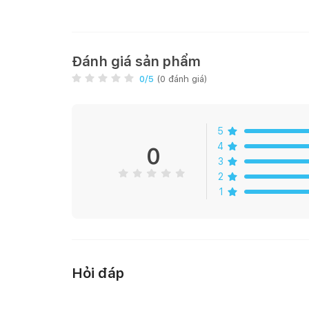
thoại, điều hòa...
Cách trồng cây :
Đánh giá sản phẩm
+ Mô tả chung: trầu bà leo cột có thể sống được ở
0
/5
(
0
đánh giá)
+ Nước: chú ý giữ cho đất luôn ẩm bằng cách tưới n
5
+ Nhiệt độ: sinh trưởng lý tưởng nhất là từ 15-30 độ
4
0
3
+ Ánh sáng: là loại ưa bóng râm, chỉ cần phơi nắng 
2
1
Hỏi đáp