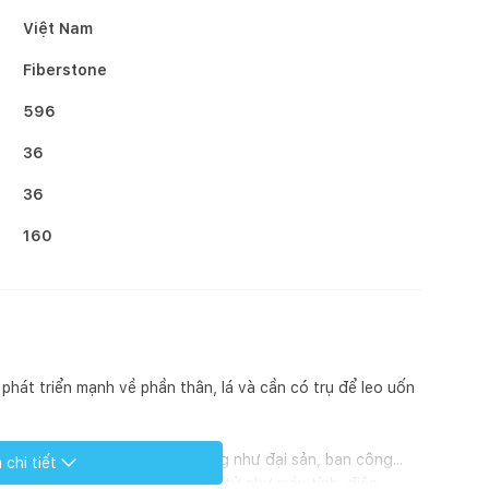
Việt Nam
Fiberstone
596
36
36
160
phát triển mạnh về phần thân, lá và cần có trụ để leo uốn
rang trí ở các không gian rộng như đại sản, ban công...
chi tiết
í và giảm bức xạ từ các đồ điện tử như máy tính, điện