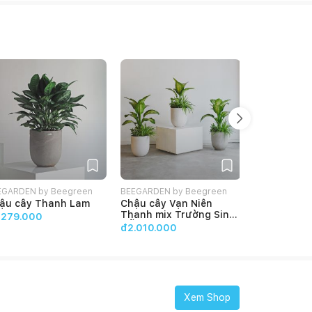
EGARDEN by Beegreen
BEEGARDEN by Beegreen
BEEGARDEN b
ậu cây Thanh Lam
Chậu cây Vạn Niên
Chậu cây V
Thanh mix Trường Sinh
Thanh
.279.000
Mẫu Tử
đ2.010.000
đ1.730.000
Xem Shop