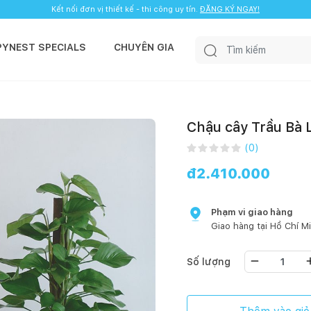
Kết nối đơn vị thiết kế - thi công uy tín.
ĐĂNG KÝ NGAY!
PYNEST SPECIALS
CHUYÊN GIA
Chậu cây Trầu Bà 
(
0
)
đ
2.410.000
Phạm vi giao hàng
Giao hàng tại
Hồ Chí M
Số lượng