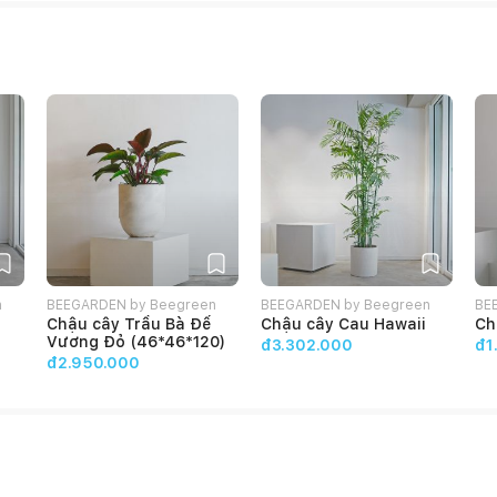
n
BEEGARDEN by Beegreen
BEEGARDEN by Beegreen
BE
Chậu cây Trầu Bà Đế
Chậu cây Cau Hawaii
Ch
Vương Đỏ (46*46*120)
đ3.302.000
đ1
đ2.950.000