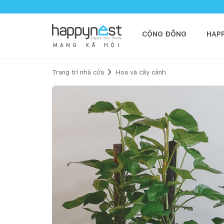
CỘNG ĐỒNG
HAP
M
Ạ
N
G
X
Ã
H
Ộ
I
Trang trí nhà cửa
Hoa và cây cảnh