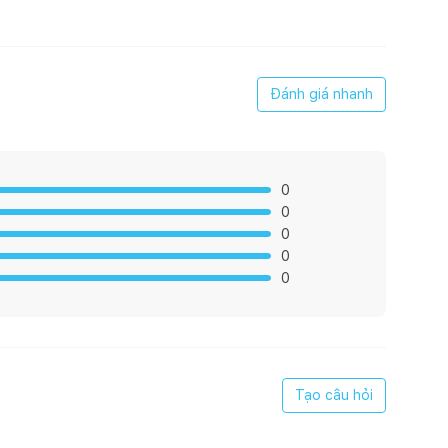
Đánh giá nhanh
 những môi trường khắc nghiệt nhất
ước 3 lần/tuần
0
 C. Cây rất thích hợp trồng với khí hậu ở nước ta
0
0
trước 8 giờ sáng để cây không bị cháy nắng
0
0
Tạo câu hỏi