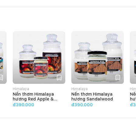
Himalaya
Himalaya
Hi
Nến thơm Himalaya
Nến thơm Himalaya
Nế
hương Red Apple &
hương Sandalwood
hư
Cinnamon
đ390.000
đ390.000
đ3