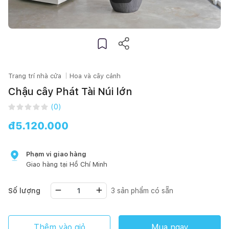
Trang trí nhà cửa
Hoa và cây cảnh
Chậu cây Phát Tài Núi lớn
(
0
)
đ
5.120.000
Phạm vi giao hàng
Giao hàng tại
Hồ Chí Minh
Số lượng
3
sản phẩm có sẵn
Thêm vào giỏ
Mua ngay