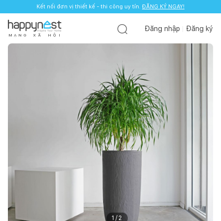
Kết nối đơn vị thiết kế - thi công uy tín.
ĐĂNG KÝ NGAY!
Đăng nhập
Đăng ký
M
Ạ
N
G
X
Ã
H
Ộ
I
1
/
2