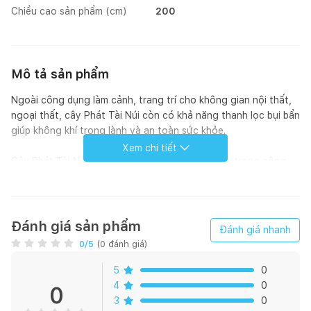
Chiều cao sản phẩm (cm)
200
Mô tả sản phẩm
Ngoài công dụng làm cảnh, trang trí cho không gian nội thất,
ngoại thất, cây Phát Tài Núi còn có khả năng thanh lọc bụi bẩn
giúp không khí trong lành và an toàn sức khỏe.
Xem chi tiết
Cây Phát Tài Núi tượng trưng cho sự thăng tiến trong công
việc, cuộc sống ấm êm, hạnh phúc cho người trồng cây.
Cách trồng cây :
Đánh giá sản phẩm
Đánh giá nhanh
+ Mô tả chung: Là loại cây bụi và có tốc độ sinh trưởng mạnh
0
/5
(
0
đánh giá)
mẽ.
5
0
+ Nước: cây ưa ẩm tưới nước từ 1 - 2 lần/ngày tưới từ gốc lên
4
0
0
đến ngọn để giữ ẩm tốt nhất cho cây
3
0