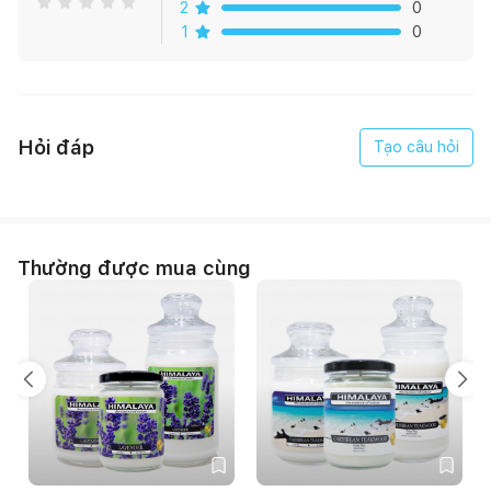
2
0
+ Nhiệt độ: ưa sống ở những nơi có khí hậu nóng ẩm. Nhiệt độ
1
0
thích hợp nhất cho cây là khoảng 30 độ C
+ Ánh sáng: là cây nội thất chịu được bóng râm và nắng, nên
cho cây hứng nắng từ 5-6 tiếng/ tuần
Hỏi đáp
Tạo câu hỏi
Thường được mua cùng