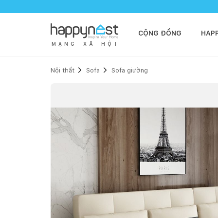
CỘNG ĐỒNG
HAP
M
Ạ
N
G
X
Ã
H
Ộ
I
Nội thất
Sofa
Sofa giường