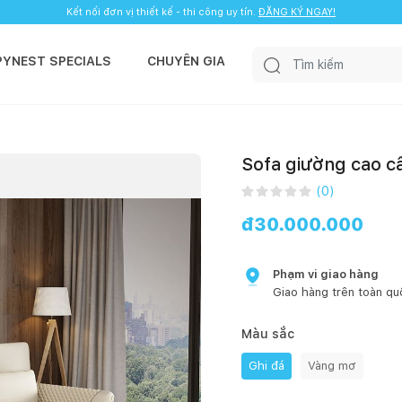
Kết nối đơn vị thiết kế - thi công uy tín.
ĐĂNG KÝ NGAY!
PYNEST SPECIALS
CHUYÊN GIA
Sofa giường cao c
(
0
)
đ
30.000.000
Phạm vi giao hàng
Giao hàng trên toàn qu
Màu sắc
Ghi đá
Vàng mơ