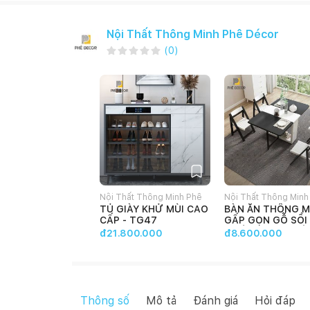
Nội Thất Thông Minh Phê Décor
(
0
)
Nội Thất Thông Minh Phê
Nội Thất Thông Minh
TỦ GIÀY KHỬ MÙI CAO
BÀN ĂN THÔNG M
Décor
Décor
CẤP - TG47
GẤP GỌN GỖ SỒI
NHIÊN BA75 (1 B
đ21.800.000
đ8.600.000
GHẾ)
Thông số
Mô tả
Đánh giá
Hỏi đáp