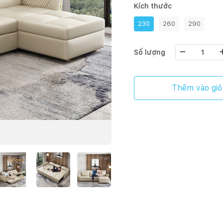
Kích thước
230
260
290
Số lượng
Thêm vào giỏ