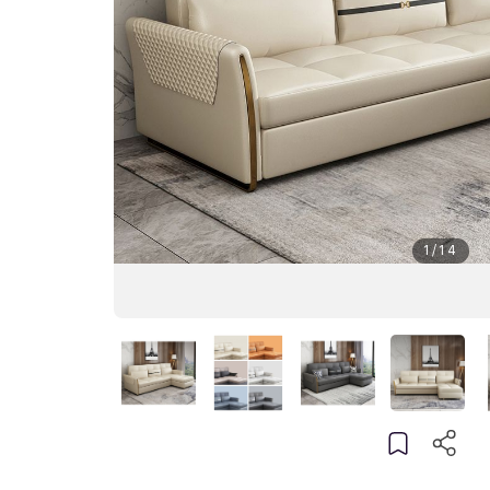
1
/
14