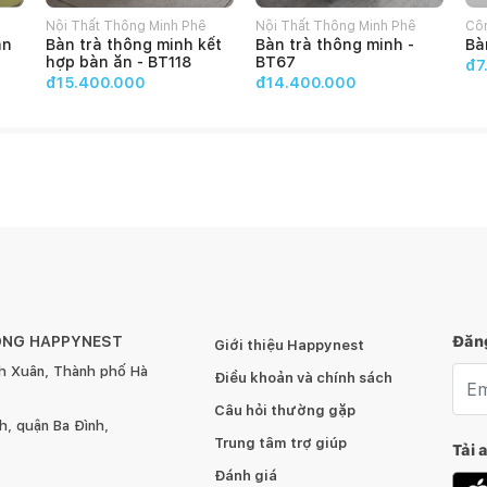
Nội Thất Thông Minh Phê
Nội Thất Thông Minh Phê
Côn
ăn
Bàn trà thông minh kết
Bàn trà thông minh -
Bà
Décor
Décor
hợp bàn ăn - BT118
BT67
đ7
đ15.400.000
đ14.400.000
ÔNG HAPPYNEST
Đăng
Giới thiệu Happynest
h Xuân, Thành phố Hà
Emai
Điều khoản và chính sách
Câu hỏi thường gặp
, quận Ba Đình,
Trung tâm trợ giúp
Tải 
Đánh giá