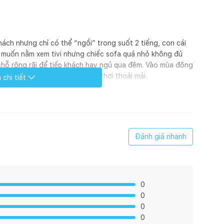
ách nhưng chỉ có thể “ngồi” trong suốt 2 tiếng, con cái
 muốn nằm xem tivi nhưng chiếc sofa quá nhỏ không đủ
chỗ rộng rãi để tiếp khách hay ngủ qua đêm. Vào mùa đông
ofa nhỏ không đủ chỗ cho con chơi thoải mái.
chi tiết
uần của cả gia đình, tại sao không thay ngay chiếc sofa cũ
G79 cực rộng này của Phê Decor nhỉ.
Đánh giá nhanh
ằng kim loại mạ vàng sang trọng, Đệm sofa được trang bị
hồi tốt được bọc bên ngoài bằng lớ vải công nghệ hiện đại.
0
0
0
0
n tích nhỏ, khách sạn hay dân văn phòng.