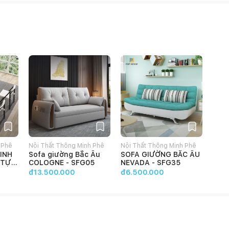
 Phê
Nội Thất Thông Minh Phê
Nội Thất Thông Minh Phê
INH
Sofa giường Bắc Âu
SOFA GIƯỜNG BẮC ÂU
Décor
Décor
 TỰ
COLOGNE - SFG05
NEVADA - SFG35
ÀN+4
đ13.500.000
đ6.500.000