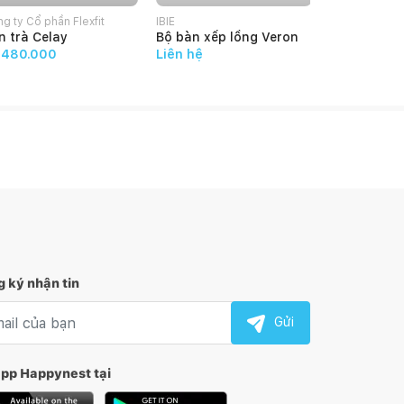
g ty Cổ phần Flexfit
IBIE
Công ty Cổ ph
n trà Celay
Bộ bàn xếp lồng Veron
Bàn Duran
.480.000
Liên hệ
đ8.755.00
 ký nhận tin
l nhận tin
Gửi
app Happynest tại