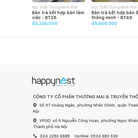
Nội Thất Thông Minh Phê
Nội Thất Thông Minh Phê
Bàn trà kết hợp bàn làm
Bàn trà kết hợp bàn 
Décor
Décor
việc - BT26
thông minh - BT49
đ3.200.000
đ5.900.000
CÔNG TY CỔ PHẦN THƯƠNG MẠI & TRUYỀN TH
Số 97 Hoàng Ngân, phường Nhân Chính, quận Than
Nội
VPGD: số 6 Nguyễn Công Hoan, phường Ngọc Khánh
Thành phố Hà Nội
024 2280 6688
Hotline: 0934 680 636