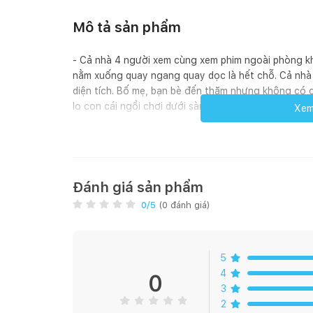
Mô tả sản phẩm
- Cả nhà 4 người xem cùng xem phim ngoài phòng kh
nằm xuống quay ngang quay dọc là hết chỗ. Cả nhà
diện tích. Bố mẹ, bạn bè đến thăm nhưng không có 
lo con cái ngồi chơi dưới sàn bị nhiễm lạnh nhưng s
Xem 
- Quá nhiều rắc rối, bức bối cản trở niềm vui quây q
vừa chật, vừa cứng để sở hữu ngay sofa giường SF
- Mã: SFG79
Đánh giá sản phẩm
0
/5
(
0
đánh giá)
- Chất liệu: Khung gỗ cao cấp, Tay sofa được làm b
hệ thống lò xo hiện đại và đệm bọt biển êm ái, đàn 
(Có lựa chọn chất liệu da bò thật +8.000.000đ)
5
4
- Màu sắc: Chi tiết trong ảnh
0
3
2
- Ứng dụng: Phù hợp sử dụng cho các căn hộ có diệ