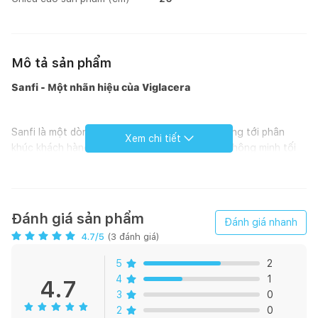
Mô tả sản phẩm
Sanfi - Một nhãn hiệu của Viglacera
Sanfi là một dòng sản phẩm của Viglacera, hướng tới phân
Xem chi tiết
khúc khách hàng trẻ, nhằm đem đến giải pháp thông minh tối
ưu cho không gian phòng tắm. Các thiết bị vệ sinh và sen vòi
của Sanfi sẽ tạo nên không gian phòng tắm nhỏ nhưng văn
minh, đầy cảm hứng cho những người dùng trẻ.
Đánh giá sản phẩm
Đánh giá nhanh
4.7
/5
(
3
đánh giá)
5
2
4
1
4.7
3
0
2
0