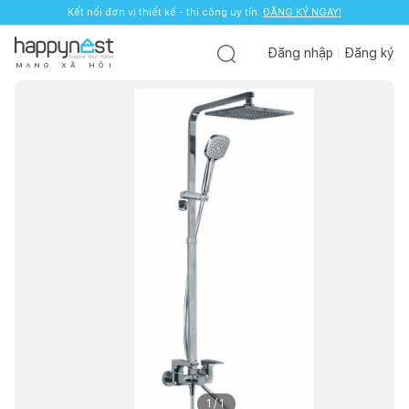
Kết nối đơn vị thiết kế - thi công uy tín.
ĐĂNG KÝ NGAY!
Đăng nhập
Đăng ký
M
Ạ
N
G
X
Ã
H
Ộ
I
1
/
1