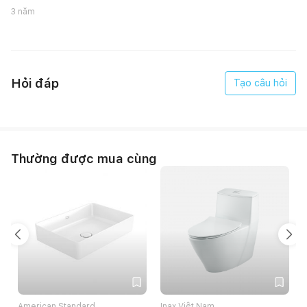
3 năm
Sen tắm cây nóng lạnh Sanfi SF593
Mã sản phẩm: SF593
Hỏi đáp
Tạo câu hỏi
Sử dụng bộ chia nước nhập khẩu từ Châu Âu, sen tắm Sanfi
SF593 có độ bền cao lên đến hơn 10 năm. Bát sen 3 chế độ
massage sử dụng công nghệ hòa trộn khí vào nước, cùng kết
Thường được mua cùng
cấu dạng tổ ong giúp ổn định lưu lượng, tạo ra dòng nước êm
ái, đem đến trải nghiệm thư giãn cho người dùng.
American Standard
Inax Việt Nam