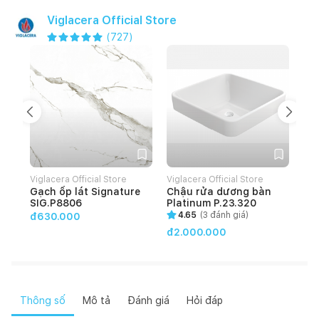
Viglacera Official Store
(
727
)
Viglacera Official Store
Viglacera Official Store
Vig
Gạch ốp lát Signature
Chậu rửa dương bàn
Gạ
SIG.P8806
Platinum P.23.320
HO
4.65
(
3
đánh giá)
đ630.000
đ2.000.000
đ4
Thông số
Mô tả
Đánh giá
Hỏi đáp