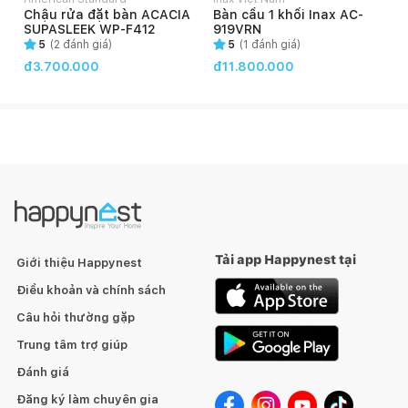
Chậu rửa đặt bàn ACACIA
Bàn cầu 1 khối Inax AC-
SUPASLEEK WP-F412
919VRN
5
(
2
đánh giá)
5
(
1
đánh giá)
đ3.700.000
đ11.800.000
Tải app Happynest tại
Giới thiệu Happynest
Điều khoản và chính sách
Những tính năng nổi bật
Câu hỏi thường gặp
Trung tâm trợ giúp
Đánh giá
Sen tắm cây nóng lạnh 2 bát sen.
Đăng ký làm chuyên gia