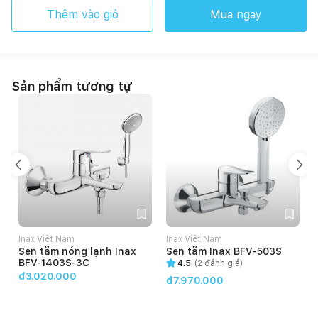
Thêm vào giỏ
Mua ngay
Sản phẩm tương tự
Inax Việt Nam
Inax Việt Nam
Sen tắm nóng lạnh Inax
Sen tắm Inax BFV-503S
BFV-1403S-3C
4.5
(
2
đánh giá)
đ3.020.000
đ7.970.000