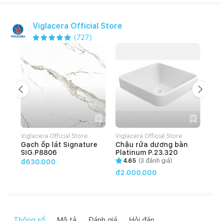
Viglacera Official Store
(
727
)
Viglacera Official Store
Viglacera Official Store
Vig
Gạch ốp lát Signature
Chậu rửa dương bàn
Gạ
SIG.P8806
Platinum P.23.320
HO
4.65
(
3
đánh giá)
đ630.000
đ2.000.000
đ4
Thông số
Mô tả
Đánh giá
Hỏi đáp