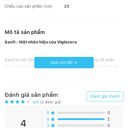
Chiều cao sản phẩm (cm)
25
Mô tả sản phẩm
Sanfi - Một nhãn hiệu của Viglacera
Sanfi là một dòng sản phẩm của Viglacera, hướng tới phân
Xem chi tiết
khúc khách hàng trẻ, nhằm đem đến giải pháp thông minh tối
ưu cho không gian phòng tắm. Các thiết bị vệ sinh và sen vòi
của Sanfi sẽ tạo nên không gian phòng tắm nhỏ nhưng văn
minh, đầy cảm hứng cho những người dùng trẻ.
Đánh giá sản phẩm
Đánh giá nhanh
4
/5
(
2
đánh giá)
5
0
4
2
4
3
0