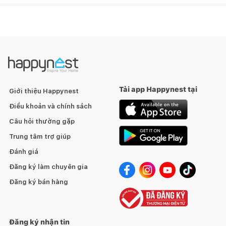
Tải app Happynest tại
Giới thiệu Happynest
Điều khoản và chính sách
Câu hỏi thường gặp
Trung tâm trợ giúp
Đánh giá
Đăng ký làm chuyên gia
Những tính năng nổi bật
Đăng ký bán hàng
Đăng ký nhận tin
Sen tắm nóng lạnh thanh trượt, bát sen 5 chế độ massage.