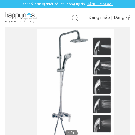
Kết nối đơn vị thiết kế - thi công uy tín.
ĐĂNG KÝ NGAY!
Đăng nhập
Đăng ký
M
Ạ
N
G
X
Ã
H
Ộ
I
1
/
1