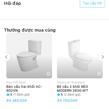
Hỏi đáp
Tạo câu hỏi
Sen tắm nóng lạnh thanh trượt Sanfi SF581
Thường được mua cùng
Mã sản phẩm: SF581
Sử dụng bộ chia nước nhập khẩu từ Châu Âu, sen tắm Sanfi
SF581 có độ bền cao lên đến hơn 10 năm. Bát sen 5 chế độ
massage sử dụng công nghệ hòa trộn khí vào nước, cùng kết
cấu dạng tổ ong giúp ổn định lưu lượng, tạo ra dòng nước êm
ái, đem đến trải nghiệm thư giãn cho người dùng.
Inax Việt Nam
American Standard
Bàn cầu hai khối AC-
Bộ cầu 2 khối NEO
602VN
MODERN 2630-WT
5
(
1
đánh giá)
5
(
2
đánh giá)
đ4.360.000
đ4.700.000