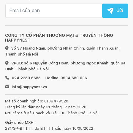
Email nhận tin
Gửi
Bộ chia nước được nhập khẩu từ Châu Âu với mặt trượt
bằng gốm ceramic.
Độ bền sử dụng trên 10 năm (tương đương với 500.000 lần
CÔNG TY CỔ PHẦN THƯƠNG MẠI & TRUYỀN THÔNG
đóng mở).
HAPPYNEST
Số 97 Hoàng Ngân, phường Nhân Chính, quận Thanh Xuân,
Đầu vòi được nhập khẩu từ Châu Âu với chất liệu nhựa cao
Thành phố Hà Nội
cấp chịu được nhiệt độ lên đến 140 độ C trong thời gian dài.
VPGD: số 6 Nguyễn Công Hoan, phường Ngọc Khánh, quận Ba
Đình, Thành phố Hà Nội
Kết cấu dạng tổ ong giúp ổn định lưu lượng, tạo ra dòng
nước êm, giảm tiếng ồn, tạo bọt, tiết kiệm nước.
024 2280 6688
Hotline: 0934 680 636
info@happynest.vn
Được đúc từ đồng nhập khẩu có độ nguyên chất cao, an
toàn cho sức khỏe người sử dụng.
Mã số doanh nghiệp: 0109479528
Đăng ký lần đầu: ngày 31 tháng 12 năm 2020
Được mạ bởi 2 lớp Niken, 1 lớp Crom giúp bề mặt sen vòi
Nơi cấp: Sở Kế Hoạch và Đầu Tư Thành Phố Hà Nội
luôn sáng bóng và bền bỉ với thời gian.
Giấy phép MXH:
231/GP-BTTTT do BTTTT cấp ngày 10/05/2022
Các chi tiết gioăng cao su có tính đàn hồi tốt, chịu mài