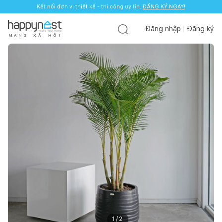
Kết nối đơn vị thiết kế - thi công uy tín.
ĐĂNG KÝ NGAY!
Đăng nhập
Đăng ký
M
Ạ
N
G
X
Ã
H
Ộ
I
1
/
2