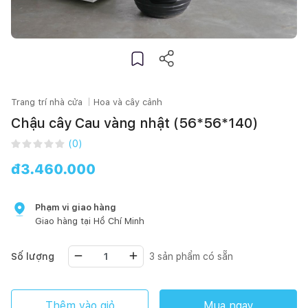
Trang trí nhà cửa
Hoa và cây cảnh
Chậu cây Cau vàng nhật (56*56*140)
(
0
)
đ
3.460.000
Phạm vi giao hàng
Giao hàng tại
Hồ Chí Minh
Số lượng
3
sản phẩm có sẵn
Thêm vào giỏ
Mua ngay