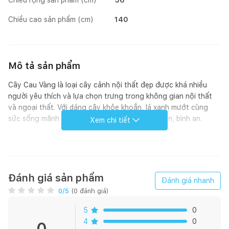
Chiều cao sản phẩm (cm)
140
Mô tả sản phẩm
Cây Cau Vàng là loại cây cảnh nội thất đẹp được khá nhiều
người yêu thích và lựa chọn trưng trong không gian nội thất
và ngoại thất. Với dáng cây khỏe khoắn, lá xanh mướt cùng
sức sống mãnh liệt tượng trưng cho sự may mắn, bình an.
Xem chi tiết
Cây Cau Vàng có tác dụng thanh lọc không khí bằng cách hấp
thụ các độc tố bằng lá và chuyển xuống rễ. Rễ cây Cau Vàng
có tác dụng biến các độc tố thành thức ăn cho cây. Chức
năng này đem lại không gian sống lành mạnh và gần gũi với
Đánh giá sản phẩm
Đánh giá nhanh
thiên nhiên.
0
/5
(
0
đánh giá)
Cách trồng cây :
5
0
4
0
0