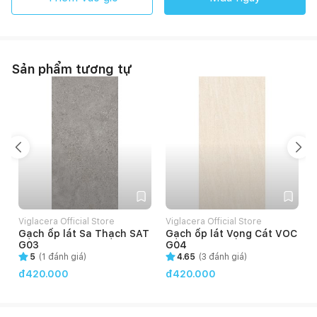
Sản phẩm tương tự
Viglacera Official Store
Viglacera Official Store
V
Gạch ốp lát Sa Thạch SAT
Gạch ốp lát Vọng Cát VOC
G03
G04
5
(
1
đánh giá)
4.65
(
3
đánh giá)
đ420.000
đ420.000