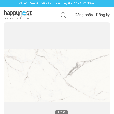
Kết nối đơn vị thiết kế - thi công uy tín.
ĐĂNG KÝ NGAY!
Đăng nhập
Đăng ký
M
Ạ
N
G
X
Ã
H
Ộ
I
1
/
10