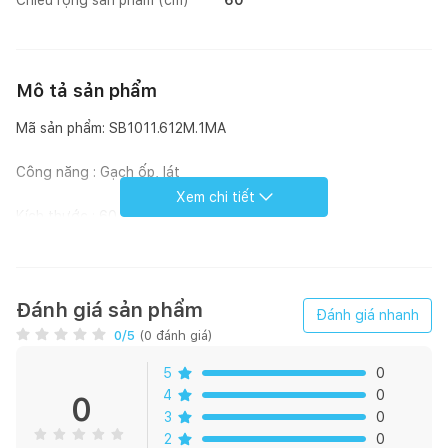
Mô tả sản phẩm
Mã sản phẩm: SB1011.612M.1MA
Công năng : Gạch ốp, lát
Xem chi tiết
Kích thước : 60 * 120 cm
Họa tiết : Vân Đá
Bề mặt : Satin
Đánh giá sản phẩm
Đánh giá nhanh
0
/5
(
0
đánh giá)
Loại men : Men matt
5
0
Xương gạch: Pocerlain
4
0
0
3
0
Quy cách đóng gói : 02 viên/hộp (1,44m2)
2
0