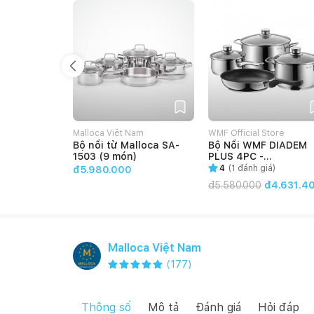
Malloca Việt Nam
WMF Official Store
Bộ nồi từ Malloca SA-
Bộ Nồi WMF DIADEM
1503 (9 món)
PLUS 4PC -
0730276040
4
(
1
đánh giá)
đ5.980.000
đ
5.580.000
đ4.631.4
Malloca Việt Nam
(
177
)
Thông số
Mô tả
Đánh giá
Hỏi đáp