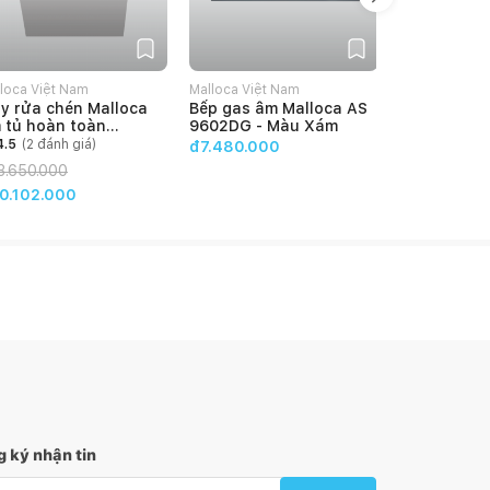
loca Việt Nam
Malloca Việt Nam
Malloca Việt
y rửa chén Malloca
Bếp gas âm Malloca AS
Máy rửa ch
 tủ hoàn toàn
9602DG - Màu Xám
WQP6-890
P12-J7713FB
4.5
(
2
đánh giá)
4.35
(
3
đán
đ7.480.000
3.650.000
đ24.200.0
0.102.000
 ký nhận tin
l nhận tin