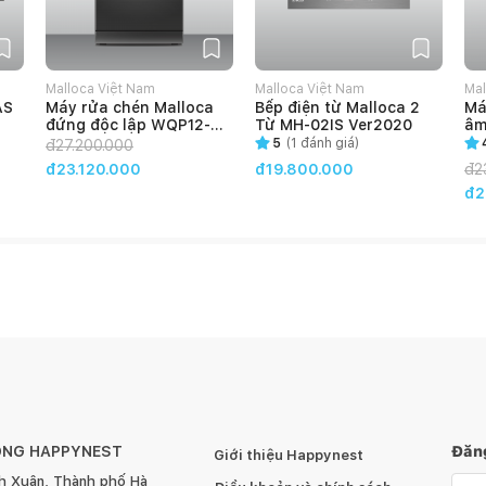
Malloca Việt Nam
Malloca Việt Nam
Mal
AS
Máy rửa chén Malloca
Bếp điện từ Malloca 2
Má
đứng độc lập WQP12-
Từ MH-02IS Ver2020
âm
7635BS
WQ
5
(
1
đánh giá)
đ
27.200.000
đ23.120.000
đ19.800.000
đ
2
đ2
ÔNG HAPPYNEST
Đăng
Giới thiệu Happynest
h Xuân, Thành phố Hà
Emai