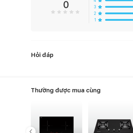
4
Xuất xứ : Trung Quốc (theo bản quyền Malloca)
0
3
2
1
Hỏi đáp
Thường được mua cùng