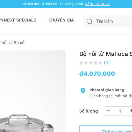
Kết nối đơn vị thiết kế - thi công uy tín.
ĐĂNG KÝ NGAY!
PYNEST SPECIALS
CHUYÊN GIA
Nồi và Bộ nồi
Bộ nồi từ Malloca
(
0
)
đ
4.070.000
Phạm vi giao hàng
Giao hàng tại một số đ
Số lượng