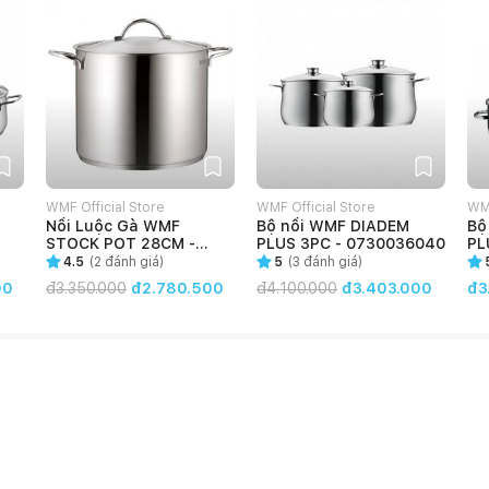
WMF Official Store
WMF Official Store
WMF
Nồi Luộc Gà WMF
Bộ nồi WMF DIADEM
Bộ nồ
STOCK POT 28CM -
PLUS 3PC - 0730036040
PL
0795386030
4.5
(
2
đánh giá)
5
(
3
đánh giá)
00
đ
3.350.000
đ2.780.500
đ
4.100.000
đ3.403.000
đ3