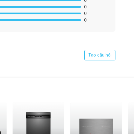
0
0
0
0
Tạo câu hỏi