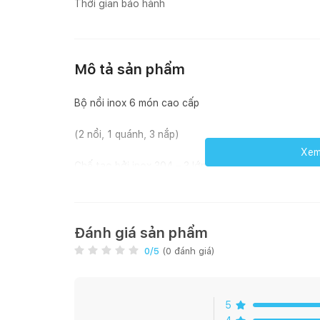
Thời gian bảo hành
Mô tả sản phẩm
Bộ nồi inox 6 món cao cấp
(2 nồi, 1 quánh, 3 nắp)
Xem 
Chế tạo bởi inox 304 – 3 lớp
Hiệu suất nấu cao nhất, tiết kiệm nhiên liệu
Sử dụng cho tất cá các loại bếp
Đánh giá sản phẩm
0
/5
(
0
đánh giá)
Kích thước :
Ø22cm, Ø20cm, Ø16cm (Quánh)
5