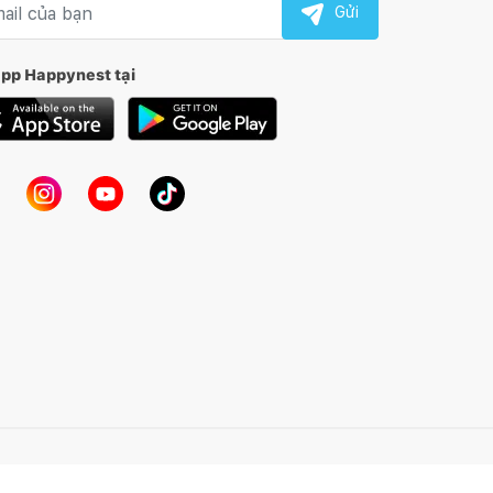
Gửi
app Happynest tại