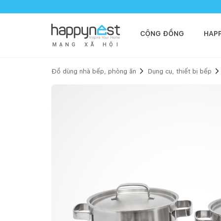
CỘNG ĐỒNG
HAP
M
Ạ
N
G
X
Ã
H
Ộ
I
Đồ dùng nhà bếp, phòng ăn
Dụng cụ, thiết bị bếp