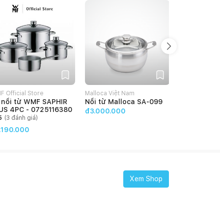
 Official Store
Malloca Việt Nam
WMF Official 
i từ WMF SAPHIR
Nồi từ Malloca SA-099
Bộ nồi WM
US 4PC - 0725116380
PLUS 5PC 
đ3.000.000
5
(
3
đánh giá)
4
(
2
đánh g
.190.000
đ
4.880.000
Xem Shop