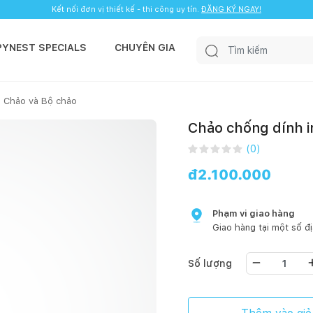
Kết nối đơn vị thiết kế - thi công uy tín.
ĐĂNG KÝ NGAY!
PYNEST SPECIALS
CHUYÊN GIA
Chảo và Bộ chảo
Chảo chống dính 
(
0
)
đ
2.100.000
Phạm vi giao hàng
Giao hàng tại một số đ
Số lượng