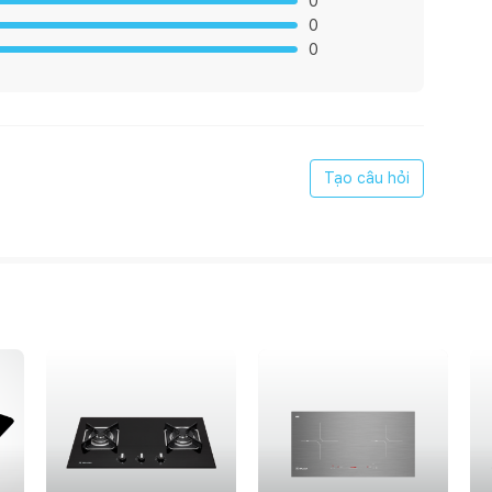
0
0
0
Tạo câu hỏi