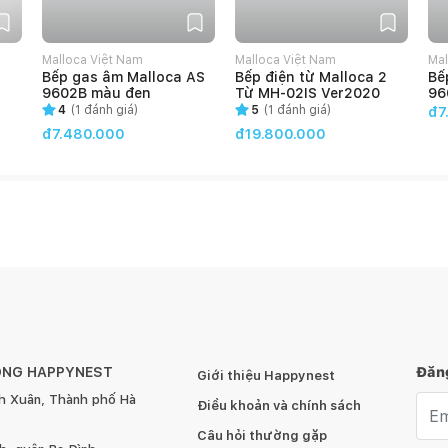
Malloca Việt Nam
Malloca Việt Nam
Mal
Bếp gas âm Malloca AS
Bếp điện từ Malloca 2
Bế
9602B màu đen
Từ MH-02IS Ver2020
96
4
(
1
đánh giá)
5
(
1
đánh giá)
đ7
đ7.480.000
đ19.800.000
ÔNG HAPPYNEST
Đăng
Giới thiệu Happynest
h Xuân, Thành phố Hà
Emai
Điều khoản và chính sách
Câu hỏi thường gặp