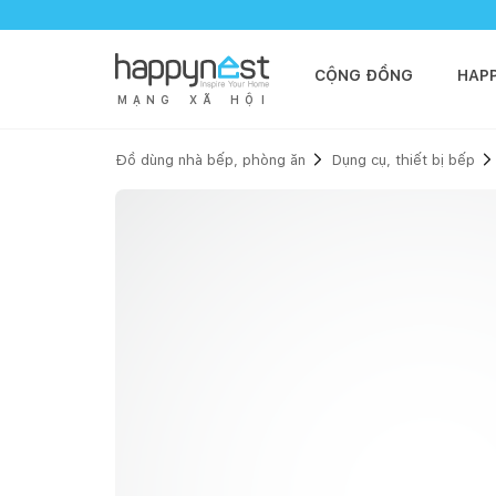
CỘNG ĐỒNG
HAP
M
Ạ
N
G
X
Ã
H
Ộ
I
Đồ dùng nhà bếp, phòng ăn
Dụng cụ, thiết bị bếp