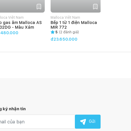
loca Việt Nam
Malloca Việt Nam
Malloca Việt
p gas âm Malloca AS
Bếp 1 từ 1 điện Malloca
Bếp 2 từ â
02DG - Màu Xám
MIR 772
732 SL
5
(
2
đánh giá)
4
(
2
đánh g
.480.000
đ23.650.000
đ22.550.0
 ký nhận tin
l nhận tin
Gửi