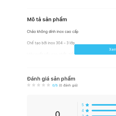
Mô tả sản phẩm
Chảo không dính inox cao cấp
Chế tạo bởi inox 304 – 3 lớp
Xem 
Hiệu suất nấu cao nhất, tiết kiệm nhiên liệu
Sử dụng cho tất cá các loại bếp
Kích thước: Ø26cm
Đánh giá sản phẩm
0
/5
(
0
đánh giá)
Xuất xứ : Trung Quốc (theo bản quyền Malloca)
5
4
0