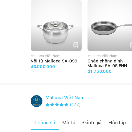
Malloca Việt Nam
Malloca Việt Nam
Nồi từ Malloca SA-099
Chảo chống dính
Malloca SA-05 EHN
đ3.000.000
đ1.760.000
Malloca Việt Nam
(
177
)
Thông số
Mô tả
Đánh giá
Hỏi đáp