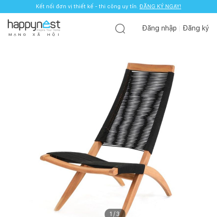
Kết nối đơn vị thiết kế - thi công uy tín.
ĐĂNG KÝ NGAY!
Đăng nhập
Đăng ký
M
Ạ
N
G
X
Ã
H
Ộ
I
1
/
3