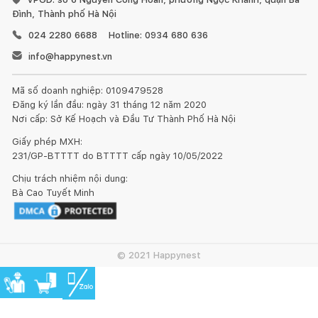
thước của sản phẩm. Ngoài ra, một số chi tiết có thể thay đổi
Đình, Thành phố Hà Nội
tùy thuộc vào nguồn cung cấp nguyên phụ liệu tại thời điểm
024 2280 6688
Hotline: 0934 680 636
đặt hàng.
info@happynest.vn
Hàng đặt đóng được làm thủ công nên mỗi sản phẩm được
coi là tác phẩm độc bản. Trân trọng cảm ơn Quý khách đã góp
Mã số doanh nghiệp: 0109479528
phần bảo tồn và phát huy nghề mộc truyền thống của Việt
Đăng ký lần đầu: ngày 31 tháng 12 năm 2020
Nam.
Nơi cấp: Sở Kế Hoạch và Đầu Tư Thành Phố Hà Nội
Giấy phép MXH:
HƯỚNG DẪN SỬ DỤNG, BẢO QUẢN:
231/GP-BTTTT do BTTTT cấp ngày 10/05/2022
1. Đối với đồ gỗ trong nhà:
Chịu trách nhiệm nội dung:
Bà Cao Tuyết Minh
© 2021 Happynest
Tránh để đồ quá nóng hoặc quá lạnh trực tiếp lên bề mặt
gỗ, hãy dùng miếng lót bên dưới.
Sử dụng vải khô để làm sạch bề mặt gỗ ngay khi bị bẩn.