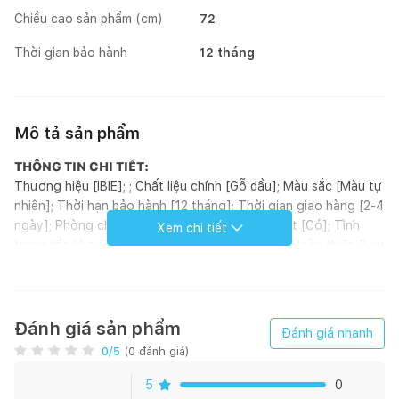
Chiều cao sản phẩm (cm)
72
Thời gian bảo hành
12 tháng
Mô tả sản phẩm
THÔNG TIN CHI TIẾT:
Thương hiệu [IBIE]; ; Chất liệu chính [Gỗ dầu]; Màu sắc [Màu tự
nhiên]; Thời hạn bảo hành [12 tháng]; Thời gian giao hàng [2-4
ngày]; Phòng chính [Ngoài trời]; Yêu cầu lắp đặt [Có]; Tình
Xem chi tiết
trạng tồn kho [Có sẵn]; Phong cách [Seaside]; Hoàn thiện [Lau
dầu]; Kích thước (mm) [1500 x 1500 x 720]; Loại sản phẩm
[Ghế]; Xuất xứ [Việt Nam]; ; Đơn vị tính [Cái]; Kiểu dáng [Ghế
thư giãn]
GIỚI THIỆU SẢN PHẨM:
Đánh giá sản phẩm
Đánh giá nhanh
Ghế thư giãn Lisa Lounge có kích thước
0
/5
(
0
đánh giá)
565x870x370/900mm, làm từ gỗ dầu Nam Phi nhập khẩu, đã
qua xử lý và lau dầu 2 nước nên có khả năng chịu mưa nắng
5
0