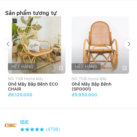
Sản phẩm tương tự
HẾT HÀNG
HẾT HÀNG
Nội Thất Home Mây
Nội Thất Home Mây
Ghế Mây Bập Bênh ECO
Ghế Mây Bập Bênh
CHAIR
(SPG001)
đ6.125.000
đ5.950.000
IBIE
(
4798
)