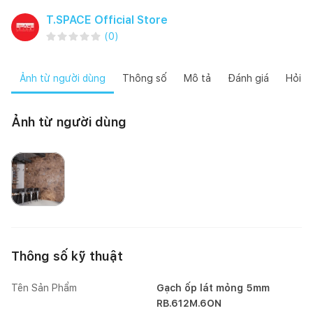
T.SPACE Official Store
(
0
)
Ảnh từ người dùng
Thông số
Mô tả
Đánh giá
Hỏi đ
Ảnh từ người dùng
T.SPACE Việt Nam
Thông số kỹ thuật
Tên Sản Phẩm
Gạch ốp lát mỏng 5mm
RB.612M.6ON