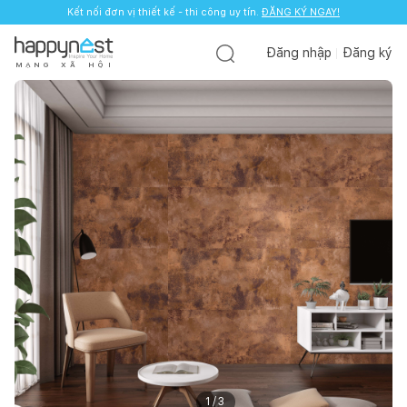
Kết nối đơn vị thiết kế - thi công uy tín.
ĐĂNG KÝ NGAY!
Đăng nhập
Đăng ký
M
Ạ
N
G
X
Ã
H
Ộ
I
1
/
3