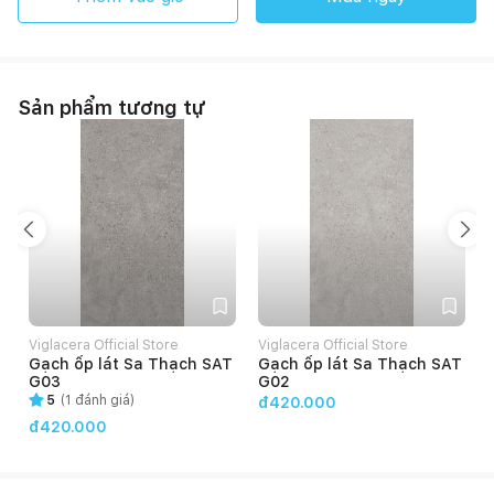
Sản phẩm tương tự
Viglacera Official Store
Viglacera Official Store
V
Gạch ốp lát Sa Thạch SAT
Gạch ốp lát Sa Thạch SAT
G03
G02
5
(
1
đánh giá)
đ420.000
đ420.000