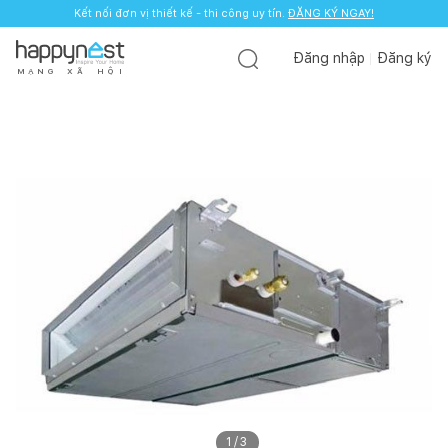
Kết nối đơn vị thiết kế - thi công uy tín.
ĐĂNG KÝ NGAY!
Đăng nhập
Đăng ký
M
Ạ
N
G
X
Ã
H
Ộ
I
1
/
3