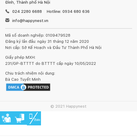
Đình, Thành phố Hà Nội
024 2280 6688
Hotline: 0934 680 636
2. Thông số kỹ thuật:
info@happynest.vn
Model: RAV-240ASP-V/RAV-240BSP-V
Công suất: 30000 Btu/h
Mã số doanh nghiệp: 0109479528
Loại: 1 chiều
Đăng ký lần đầu: ngày 31 tháng 12 năm 2020
Công nghệ inverter: Không
Nơi cấp: Sở Kế Hoạch và Đầu Tư Thành Phố Hà Nội
Nguồn Điên: 220V, 1 Pha – 50 Hz
Giấy phép MXH:
Môi chất lạnh: R410a
231/GP-BTTTT do BTTTT cấp ngày 10/05/2022
Kích thước dàn lạnh: 275x1400x750 mm
Khối lượng dàn lạnh: 40 kg
Chịu trách nhiệm nội dung:
Bà Cao Tuyết Minh
Kích thước dàn nóng: 630x800x300 mm
Khối lượng dàn nóng: 44 kg
Hãng sản xuất: Toshiba
Xuất xứ: Thái Lan
© 2021 Happynest
Bảo hành: 24 tháng
3. Lắp đặt và vận chuyển: