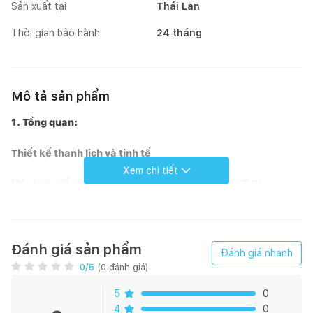
Sản xuất tại
Thái Lan
Thời gian bảo hành
24 tháng
Mô tả sản phẩm
1. Tổng quan:
Thiết kế thanh lịch và tinh tế
Xem chi tiết
Máy lạnh giấu trần nối ống gió Toshiba 24000Btu RAV-
240BSP-V/RAV-240ASP-V có thiết kế nhỏ gọn nhưng không
kém phần thanh lịch và tinh tế, hứa hẹn sẽ làm hài lòng bất kì vị
gia chủ khó tính nào. Bên cạnh đó, chiếc máy lạnh Toshiba 5.5
HP này còn là sự lựa chọn vô cùng lý tưởng cho những căn
Đánh giá sản phẩm
Đánh giá nhanh
phòng từ 20 – 40 m2.
0
/5
(
0
đánh giá)
5
0
4
0