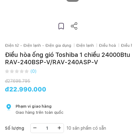
Điện tử - Điện lạnh - Điện gia dụng
Điện lạnh
Điều hoà
Điều hòa
Điều hòa ống gió Toshiba 1 chiều 24000Btu
RAV-240BSP-V/RAV-240ASP-V
(
0
)
đ
27.698.795
đ
22.990.000
Phạm vi giao hàng
Giao hàng trên toàn quốc
Số lượng
10
sản phẩm có sẵn