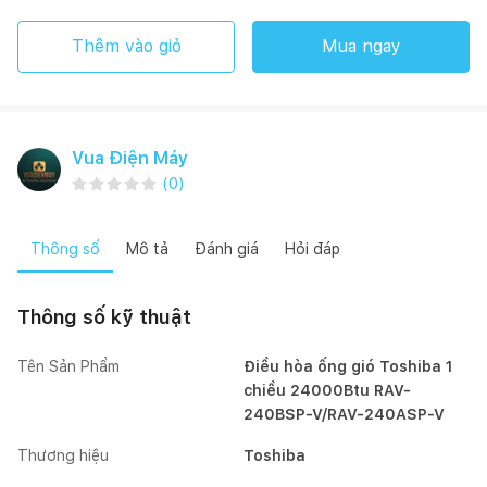
Thêm vào giỏ
Mua ngay
Vua Điện Máy
(
0
)
Thông số
Mô tả
Đánh giá
Hỏi đáp
Thông số kỹ thuật
Tên Sản Phẩm
Điều hòa ống gió Toshiba 1
chiều 24000Btu RAV-
240BSP-V/RAV-240ASP-V
Thương hiệu
Toshiba