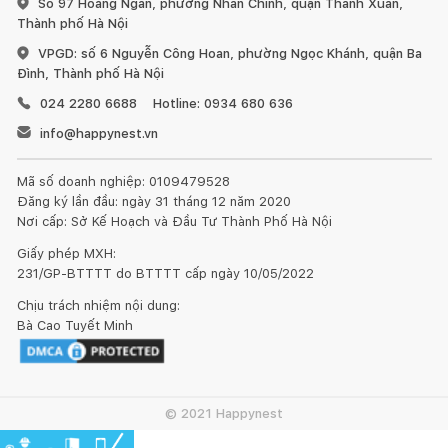
Số 97 Hoàng Ngân, phường Nhân Chính, quận Thanh Xuân,
Thành phố Hà Nội
VPGD: số 6 Nguyễn Công Hoan, phường Ngọc Khánh, quận Ba
Đình, Thành phố Hà Nội
024 2280 6688
Hotline: 0934 680 636
1. Đối với đồ gỗ ngoài trời:
info@happynest.vn
Mã số doanh nghiệp: 0109479528
Đăng ký lần đầu: ngày 31 tháng 12 năm 2020
Nơi cấp: Sở Kế Hoạch và Đầu Tư Thành Phố Hà Nội
Giấy phép MXH:
Đồ gỗ đặt ở ngoài trời như ban công, trong vườn hay bên
231/GP-BTTTT do BTTTT cấp ngày 10/05/2022
cạnh bể bơi, nên chọn những vị trí không có ánh nắng trực
tiếp, tốt nhất là dưới bóng râm và mái hiên. Khi trời quá nắng
Chịu trách nhiệm nội dung:
Bà Cao Tuyết Minh
hoặc quá lạnh cần một lớp vải bọc lên trên để tránh cho gỗ bị
nứt và bề mặt gỗ bị lão hóa.
Khoảng 3 - 6 tháng một lần nên làm mới bàn ghế với dầu
© 2021 Happynest
bảo quản gỗ chuyên dùng. Các loại dầu bảo quản này có các
khả năng thẩm thấu sâu vào các sợi gỗ, giúp tăng khả năng