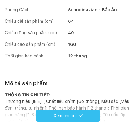
Phong Cách
Scandinavian - Bắc Âu
Chiều dài sản phẩm (cm)
64
Chiều rộng sản phẩm (cm)
40
Chiều cao sản phẩm (cm)
160
Thời gian bảo hành
12 tháng
Mô tả sản phẩm
THÔNG TIN CHI TIẾT:
Thương hiệu [IBIE]; ; Chất liệu chính [Gỗ thông]; Màu sắc [Màu
đen, trắng, tự nhiên]; Thời hạn bảo hành [12 tháng]; Thời gian
giao hàng [1-3 ngày]; Phòng chính [Phòng ngủ]; Yêu cầu lắp
Xem chi tiết
đặt [Có]; Tình trạng tồn kho [Có sẵn]; Phong cách
[Scandinavian]; Hoàn thiện [Sơn PU]; Kích thước (mm) [640 x
400 x 1600]; Loại sản phẩm [Kệ]; Xuất xứ [Việt Nam]; ; Đơn vị