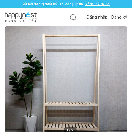
Kết nối đơn vị thiết kế - thi công uy tín.
ĐĂNG KÝ NGAY!
Đăng nhập
Đăng ký
M
Ạ
N
G
X
Ã
H
Ộ
I
1
/
5