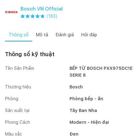
Bosch VN Official
(
163
)
Thông số
Mô tả
Đánh giá
Hỏi đáp
Thông số kỹ thuật
Tên Sản Phẩm
BẾP TỪ BOSCH PXX975DC1E
SERIE 8
Thương hiệu
Bosch
Phòng
Phòng bếp - ăn
Sản xuất tại
Tây Ban Nha
Phong Cách
Modern - Hiện đại
Màu sắc
Đen