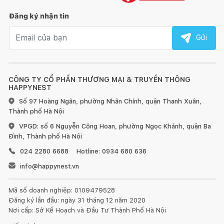
Đăng ký nhận tin
Email nhận tin
17 cấp độ gia nhiệt hoàn hảo của Bếp từ Bosch PXX975DC1E
Gửi
PowerBoost: Gia nhiệt nhanh
Chức năng Power Booster trên bếp từ
CÔNG TY CỔ PHẦN THƯƠNG MẠI & TRUYỀN THÔNG
Bosch PXX975DC1E giúp tăng thêm lượng nhiệt cho vùng nấu.
HAPPYNEST
Nhờ điều đó mà có thể đun sôi 2 lít nước nhanh hơn 3 lần so
Số 97 Hoàng Ngân, phường Nhân Chính, quận Thanh Xuân,
với nấu thông thường. Giúp phục vụ bữa ăn của bạn một cách
Thành phố Hà Nội
nhanh chóng và hoàn hảo hơn.
VPGD: số 6 Nguyễn Công Hoan, phường Ngọc Khánh, quận Ba
Đình, Thành phố Hà Nội
024 2280 6688
Hotline: 0934 680 636
info@happynest.vn
Mã số doanh nghiệp: 0109479528
Đăng ký lần đầu: ngày 31 tháng 12 năm 2020
Nơi cấp: Sở Kế Hoạch và Đầu Tư Thành Phố Hà Nội