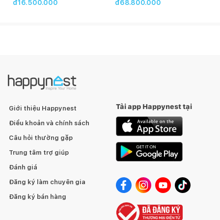
đ16.500.000
đ68.800.000
Bếp từ Bosch PXX975DC1E được trang bị tính năng Flexi –
zone
Tải app Happynest tại
Giới thiệu Happynest
17 Cấp độ gia nhiệt
Điều khoản và chính sách
Câu hỏi thường gặp
Bếp từ Bosch PXX975DC1E được trang bị dải 17 mức nhiệt,
cho phép người dùng dễ dàng chọn lựa được mức nhiệt như
Trung tâm trợ giúp
mong muốn, giúp món ăn trở nên ngon hơn, hoàn hảo hơn.
Đánh giá
Đăng ký làm chuyên gia
Đăng ký bán hàng