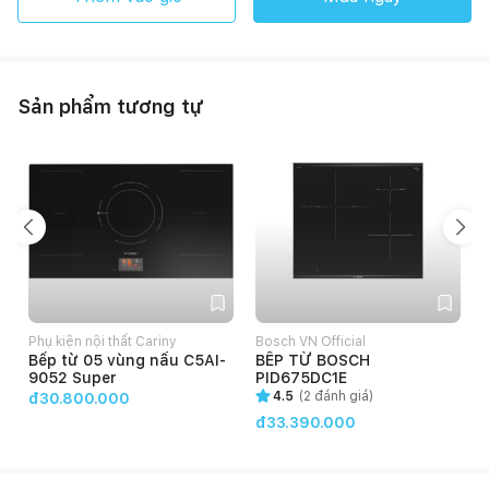
Sản phẩm tương tự
Phụ kiện nội thất Cariny
Bosch VN Official
Bếp từ 05 vùng nấu C5AI-
BẾP TỪ BOSCH
9052 Super
PID675DC1E
4.5
(
2
đánh giá)
đ30.800.000
đ33.390.000