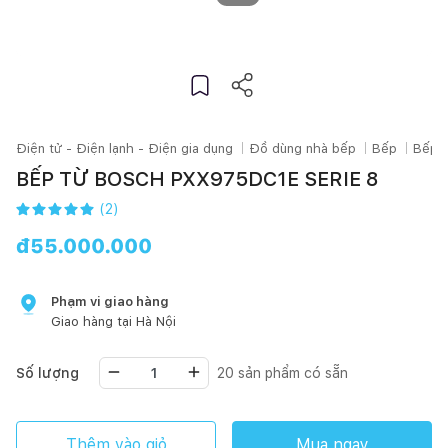
Điện tử - Điện lạnh - Điện gia dụng
Đồ dùng nhà bếp
Bếp
Bếp t
BẾP TỪ BOSCH PXX975DC1E SERIE 8
(
2
)
đ
55.000.000
Phạm vi giao hàng
Giao hàng tại
Hà Nội
Số lượng
20
sản phẩm có sẵn
Thêm vào giỏ
Mua ngay