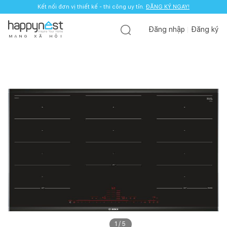
Kết nối đơn vị thiết kế - thi công uy tín.
ĐĂNG KÝ NGAY!
Đăng nhập
Đăng ký
M
Ạ
N
G
X
Ã
H
Ộ
I
1
/
5