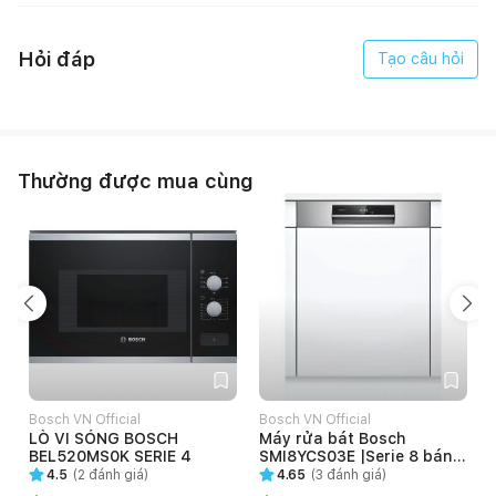
Hỏi đáp
Tạo câu hỏi
Thường được mua cùng
Mặt kính Schott Ceran của Bếp từ Bosch PXX975DC1E
Flex-zone: Vùng nấu linh hoạt
Với tính năng Flexi-zone trên bếp từ Bosch PXX975DC1E giúp
bạn đặt bếp ở bất kỳ vùng nào, nấu bất cứ đâu một cách dễ
dàng và thoải mái.
Bosch VN Official
Bosch VN Official
B
LÒ VI SÓNG BOSCH
Máy rửa bát Bosch
BEL520MS0K SERIE 4
SMI8YCS03E |Serie 8 bán
âm
4.5
(
2
đánh giá)
4.65
(
3
đánh giá)