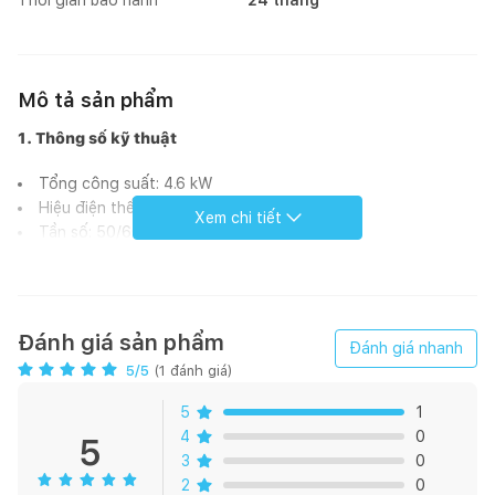
Mô tả sản phẩm
1. Thông số kỹ thuật
Tổng công suất: 4.6 kW
Hiệu điện thế: 220 – 240V
Xem chi tiết
Tần số: 50/60 Hz, 32 A
Chiều dài dây cáp: 1.1 m, không kèm đầu cắm
Kích thước sản phẩm: 592R x 522S x 51C mm
Kích thước hộc bếp:
560-562R x 490-500CS x 51C mm
Đánh giá sản phẩm
Đánh giá nhanh
5
/5
(
1
đánh giá)
Tính năng cơ bản
5
1
3 vùng nấu từ
4
0
5
17 cấp độ nhiệt cho mỗi vùng
3
0
Màn hình hiển thị điện tử
2
0
Chức tăng tự động khởi động AutoStart