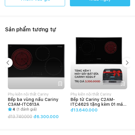
Sản phẩm tương tự
Phụ kiện nội thất Cariny
Phụ kiện nội thất Cariny
P
Bếp ba vùng nấu Cariny
Bếp từ Cariny C2AM-
C3AM-ITC613A
ITC462S tặng kèm 01 máy
sấy bát đĩa Cariny KD24-F
4
(
1
đánh giá)
đ13.640.000
đ
13.740.000
đ6.300.000