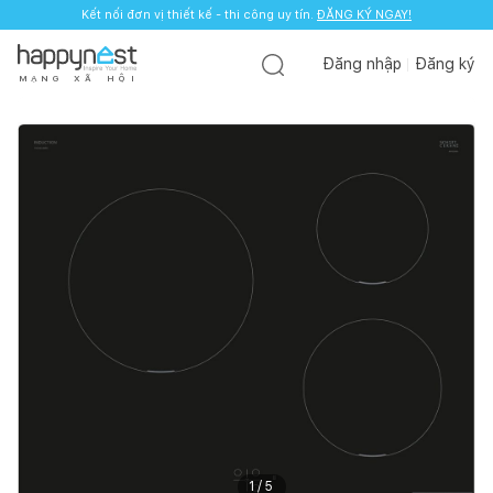
Kết nối đơn vị thiết kế - thi công uy tín.
ĐĂNG KÝ NGAY!
Đăng nhập
Đăng ký
M
Ạ
N
G
X
Ã
H
Ộ
I
1
/
5