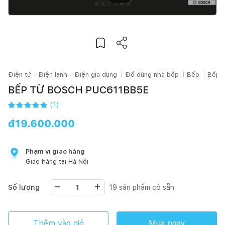
Điện tử - Điện lạnh - Điện gia dụng
Đồ dùng nhà bếp
Bếp
Bếp t
BẾP TỪ BOSCH PUC611BB5E
(
1
)
đ
19.600.000
Phạm vi giao hàng
Giao hàng tại
Hà Nội
Số lượng
19
sản phẩm có sẵn
Thêm vào giỏ
Mua ngay