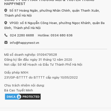
HAPPYNEST
Số 97 Hoàng Ngân, phường Nhân Chính, quận Thanh Xuân,
Bảng điều khiển cảm ứng chạm dạng cộng/trừ ( +/-) điều
Thành phố Hà Nội
chỉnh 17 mức gia nhiệt trên từng vùng nấu. Bao gồm cả chức
VPGD: số 6 Nguyễn Công Hoan, phường Ngọc Khánh, quận Ba
năng nấu nhanh powerbooster cho vùng nấu lớn nhất.
Đình, Thành phố Hà Nội
Bosch PUC611BB5E
có khả năng tự nhận diện vùng nấu
024 2280 6688
Hotline: 0934 680 636
thông minh; khởi động nhanh quick start
info@happynest.vn
Có chức năng hẹn giờ cho từng vùng nấu, bếp tự động tắt khi
Mã số doanh nghiệp: 0109479528
hết thời gian.
Đăng ký lần đầu: ngày 31 tháng 12 năm 2020
Nơi cấp: Sở Kế Hoạch và Đầu Tư Thành Phố Hà Nội
Giấy phép MXH:
231/GP-BTTTT do BTTTT cấp ngày 10/05/2022
Chịu trách nhiệm nội dung:
Bà Cao Tuyết Minh