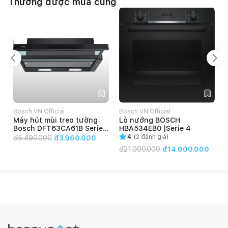
Thường được mua cùng
Bosch VN Official
Bosch VN Official
B
Máy hút mùi treo tường
Lò nướng BOSCH
Bosch DFT63CA61B Series
HBA534EB0 |Serie 4
2
4
(
2
đánh giá)
đ
5.490.000
đ3.960.000
đ
21.000.000
đ14.000.000
Bếp từ Bosch PUC611BB5E, Serie 4