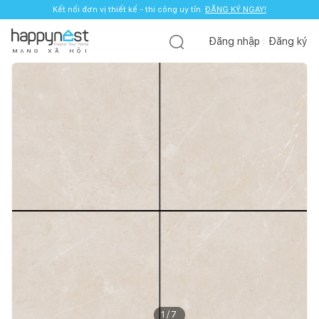
Kết nối đơn vị thiết kế - thi công uy tín.
ĐĂNG KÝ NGAY!
Đăng nhập
Đăng ký
M
Ạ
N
G
X
Ã
H
Ộ
I
1
/
7