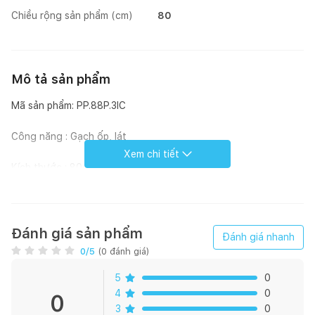
Chiều rộng sản phẩm (cm)
80
Mô tả sản phẩm
Mã sản phẩm: PP.88P.3IC
Công năng : Gạch ốp, lát
Xem chi tiết
Kích thước : 80 * 80 cm
Họa tiết : Vân Đá
Bề mặt : Bóng
Đánh giá sản phẩm
Đánh giá nhanh
0
/5
(
0
đánh giá)
Loại men : Men bóng
5
0
Xương gạch: Pocerlain
4
0
0
3
0