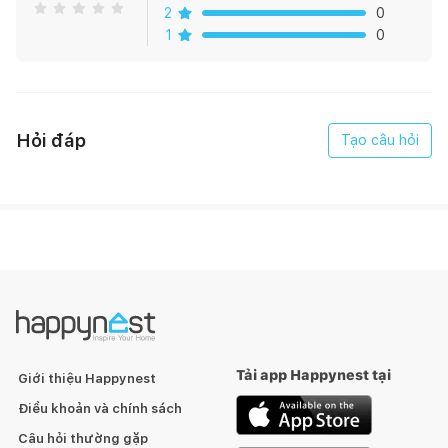
Quy cách đóng gói : 03 viên/hộp (1,92m2)
2
0
1
0
Giá hiển thị được tính theo m2
Hỏi đáp
Tạo câu hỏi
Tải app Happynest tại
Giới thiệu Happynest
Điều khoản và chính sách
Câu hỏi thường gặp