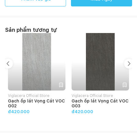
Sản phẩm tương tự
Viglacera Official Store
Viglacera Official Store
V
Gạch ốp lát Vọng Cát VOC
Gạch ốp lát Vọng Cát VOC
G02
G03
đ420.000
đ420.000