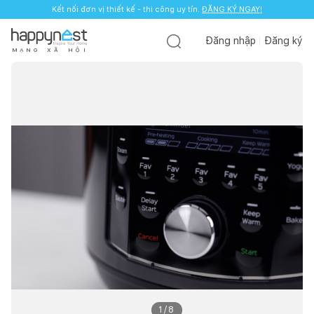
Kết nối đơn vị thiết kế - thi công uy tín.
ĐĂNG KÝ NGAY!
Đăng nhập
Đăng ký
M
Ạ
N
G
X
Ã
H
Ộ
I
1
/
8