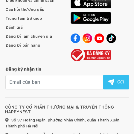
Điều khoản và chính sách
chú ý như tay cầm Easy Grip trên lòng nồi, giúp lấy lòng nồi dễ
dàng hơn, màn hình LCD lớn dễ đọc và nắp tự động khóa
Câu hỏi thường gặp
van.
Instant Pot Pro
mang đến chất lượng, sự tiện lợi và linh
Trung tâm trợ giúp
hoạt hơn trong quá trình nấu nướng. Tận hưởng sự tiện lợi của
Đánh giá
10 thiết bị trong một. Với Pro, bạn có thể dễ dàng, và thỏa sức
sáng tạo các bữa ăn lành mạnh, tiện lợi và ngon miệng trong
Đăng ký làm chuyên gia
thời gian ngắn với căn bếp gọn gàng hơn bao giờ hết.
Đăng ký bán hàng
Đăng ký nhận tin
Email nhận tin
Gửi
CÔNG TY CỔ PHẦN THƯƠNG MẠI & TRUYỀN THÔNG
HAPPYNEST
Số 97 Hoàng Ngân, phường Nhân Chính, quận Thanh Xuân,
Thành phố Hà Nội