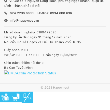
VPGD: số 6 Nguyễn Công Hoan, phường Ngọc Khánh, quận Ba
Đình, Thành phố Hà Nội
024 2280 6688
Hotline: 0934 680 636
THAY THẾ 10 THIẾT BỊ NHÀ BẾP CHỈ TRONG 1 CHIẾC NỒI
info@happynest.vn
INSTANT POT PRO
Nồi nấu chậm
Mã số doanh nghiệp: 0109479528
Nồi nấu áp suất
Đăng ký lần đầu: ngày 31 tháng 12 năm 2020
Nồi nấu chân không (Sous vide)
Nơi cấp: Sở Kế Hoạch và Đầu Tư Thành Phố Hà Nội
Chảo xào/áp chảo
Giấy phép MXH:
Máy tiệt trùng
231/GP-BTTTT do BTTTT cấp ngày 10/05/2022
Máy làm sữa chua
Chịu trách nhiệm nội dung:
Máy hâm nóng
Bà Cao Tuyết Minh
Máy làm bánh
Nồi hấp
CHƯƠNG TRÌNH NẤU ĂN CÀI ĐẶT SẴN
: 28 chương trình nấu
© 2021 Happynest
ăn cài đặt sẵn là những sự lựa chọn hảo cho mỗi bữa ăn của
bạn.
TÙY CHỌN FAV TIỆN LỢI:
5 nút Fav tùy chọn giúp lưu cài đặt