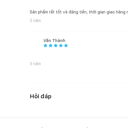
Sản phẩm rất tốt và đáng tiền, thời gian giao hàng n
2. Hướng dẫn kích thước rèm để tạo sóng đẹp
3 năm
Để chọn kích thước rèm đẹp nhất, khách hàng tham 
Văn Thành
- Chiều rộng rèm bằng chiều cao cửa nhân 2
3 năm
- Chiều cao rèm bằng chiều cao cửa cộng thêm 10c
Hỏi đáp