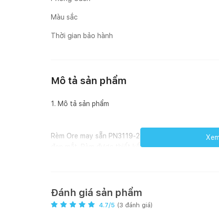
Màu sắc
Thời gian bảo hành
Mô tả sản phẩm
1. Mô tả sản phẩm
Rèm Ore may sẵn PN3119-2 màu xanh lá mạ, có độ ph
Xem 
đẹp mắt. Rèm được thiết kế kiểu ore nên lắp đặt dễ 
có tông màu sáng trẻ trung, năng động.
- Chất liệu: 100% polyester được chứng nhận hợp q
Đánh giá sản phẩm
4.7
/5
(
3
đánh giá)