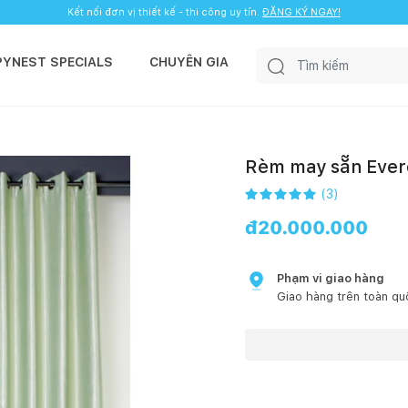
Kết nối đơn vị thiết kế - thi công uy tín.
ĐĂNG KÝ NGAY!
PYNEST SPECIALS
CHUYÊN GIA
Rèm may sẵn Ever
(
3
)
đ
20.000.000
Phạm vi giao hàng
Giao hàng trên toàn qu