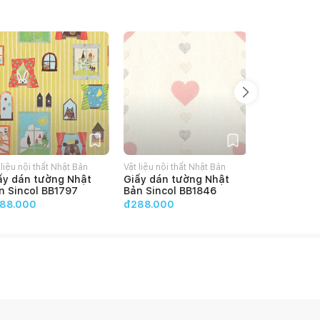
 liệu nội thất Nhật Bản
Vật liệu nội thất Nhật Bản
Vật liệu nội t
ấy dán tường Nhật
Giấy dán tường Nhật
Giấy dán t
n Sincol BB1797
Bản Sincol BB1846
Bản Sincol
88.000
đ288.000
đ288.000