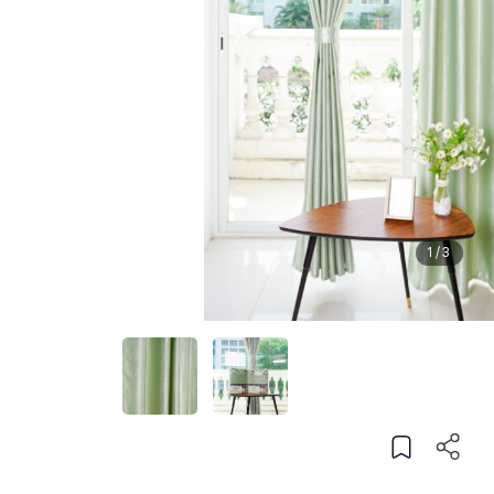
1
/
3