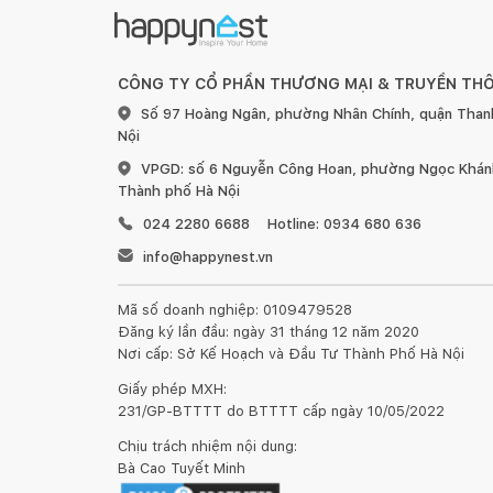
CÔNG TY CỔ PHẦN THƯƠNG MẠI & TRUYỀN TH
Số 97 Hoàng Ngân, phường Nhân Chính, quận Than
Nội
VPGD: số 6 Nguyễn Công Hoan, phường Ngọc Khánh
Thành phố Hà Nội
024 2280 6688
Hotline: 0934 680 636
info@happynest.vn
Mã số doanh nghiệp: 0109479528
Đăng ký lần đầu: ngày 31 tháng 12 năm 2020
Nơi cấp: Sở Kế Hoạch và Đầu Tư Thành Phố Hà Nội
Giấy phép MXH:
231/GP-BTTTT do BTTTT cấp ngày 10/05/2022
Chịu trách nhiệm nội dung:
Bà Cao Tuyết Minh