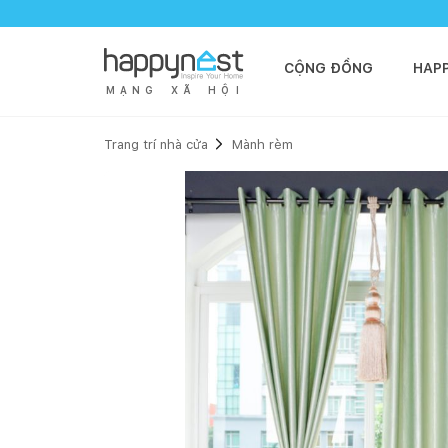
CỘNG ĐỒNG
HAP
M
Ạ
N
G
X
Ã
H
Ộ
I
Trang trí nhà cửa
Mành rèm