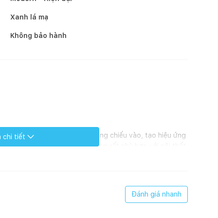
Xanh lá mạ
Không bảo hành
ản quang nhất định khi ánh sáng chiếu vào, tạo hiệu ứng
chi tiết
dàng, không tốn thời gian. Mã rèm rất phù hợp với nội thất
uy về tiêu chuẩn dệt may
Đánh giá nhanh