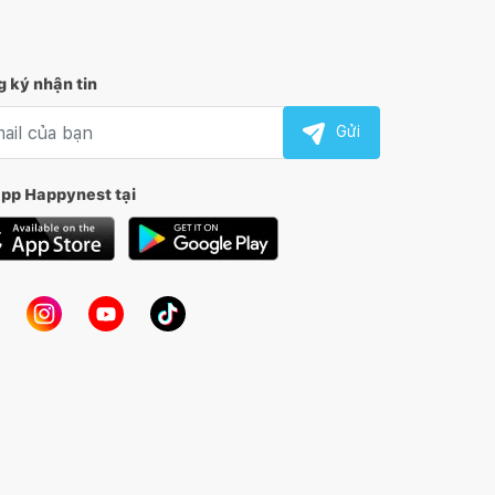
 ký nhận tin
l nhận tin
Gửi
app Happynest tại