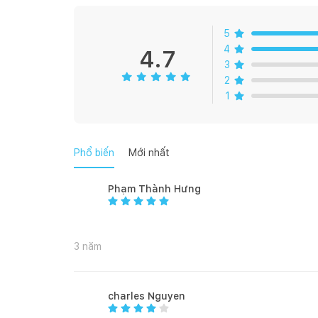
- Chức năng: cản nắng, bảo vệ sự riêng tư và trang t
5
4
- Vị trí lắp đặt: cửa sổ, cửa chính
4.7
3
2
1
- Rèm may hoàn thiện đã gắn vòng Ore đục lỗ inox 
treo
Phổ biến
Mới nhất
- Kích thước vòng Ore: Đường kính 40mm
Phạm Thành Hưng
- Đóng gói: 1 sản phẩm = 1 cánh rèm kích cỡ tương
3 năm
- Hướng dẫn vệ sinh: Giặt tay, giặt máy, vắt bằng má
charles Nguyen
- Lưu ý: Kích thước rèm trên shop đo căng thẳng, nên 
sóng đẹp