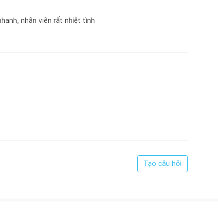
hanh, nhân viên rất nhiệt tình
khảo cách lấy số đo dưới đây:
m (hoặc tùy vào nhu cầu khách hàng)
Tạo câu hỏi