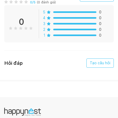
0
/5
(
0
đánh giá)
Đèn Bàn Pixar Đen là mẫu đèn bàn cá tính độc đáo cho không
5
0
gian học tập làm việc. Thân đèn phân đốt gấp khúc, được làm
4
0
0
từ chất liệu thép ống sơn tĩnh điện đen tinh tế. Đèn không có
3
0
chân cố định mà có hệ thống chốt bám, giúp người dùng thoải
2
0
mái gắn đèn ở bất cứ vị trí nào trên bàn làm việc. Cầu đèn nón
1
0
chụp đơn giản, ánh sáng phù hợp cho không gian học tập làm
việc. Kiểu dáng của đèn làm ta liên tưởng đến chiếc đèn biểu
tượng của hãng phim hoạt hình nổi tiếng - Pixar.
Hỏi đáp
Tạo câu hỏi