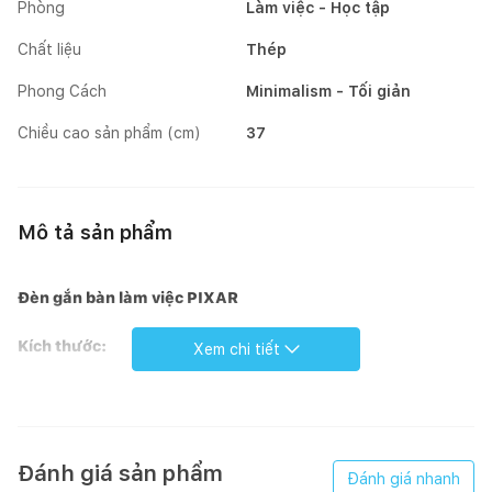
Phòng
Làm việc - Học tập
Chất liệu
Thép
Phong Cách
Minimalism - Tối giản
Chiều cao sản phẩm (cm)
37
Mô tả sản phẩm
Đèn gắn bàn làm việc PIXAR
Kích thước:
Xem chi tiết
Chụp đèn: D=15.5 cm
Thân đèn: 37cm + 37cm
Đánh giá sản phẩm
Đánh giá nhanh
Chất liệu:
Thép ống cứng được sơn tĩnh điện.