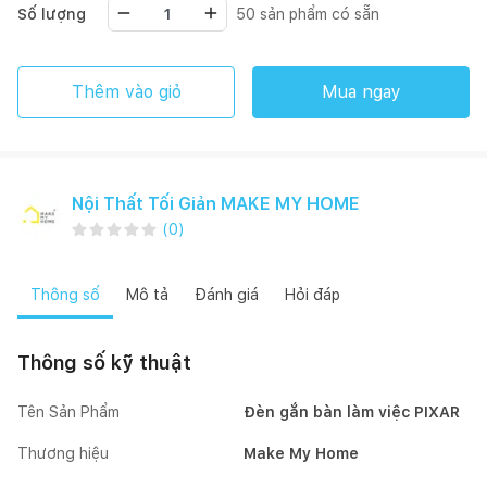
Số lượng
50
sản phẩm có sẵn
Thêm vào giỏ
Mua ngay
Nội Thất Tối Giản MAKE MY HOME
(
0
)
Thông số
Mô tả
Đánh giá
Hỏi đáp
Thông số kỹ thuật
Tên Sản Phẩm
Đèn gắn bàn làm việc PIXAR
Thương hiệu
Make My Home