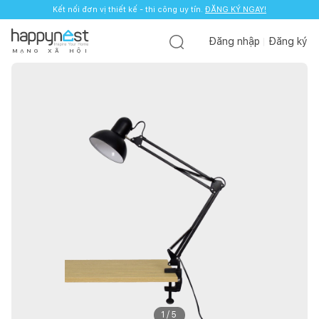
Kết nối đơn vị thiết kế - thi công uy tín.
ĐĂNG KÝ NGAY!
Đăng nhập
Đăng ký
M
Ạ
N
G
X
Ã
H
Ộ
I
1
/
5