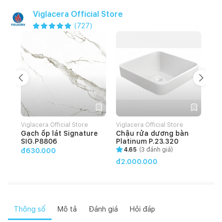
Viglacera Official Store
(
727
)
Viglacera Official Store
Viglacera Official Store
Vig
Gạch ốp lát Signature
Chậu rửa dương bàn
Gạ
SIG.P8806
Platinum P.23.320
HO
4.65
(
3
đánh giá)
đ630.000
đ2.000.000
đ4
Thông số
Mô tả
Đánh giá
Hỏi đáp