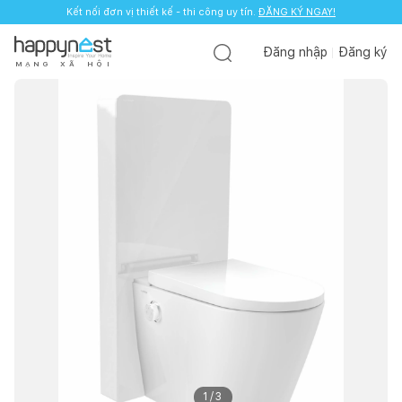
Kết nối đơn vị thiết kế - thi công uy tín.
ĐĂNG KÝ NGAY!
Đăng nhập
Đăng ký
M
Ạ
N
G
X
Ã
H
Ộ
I
1
/
3