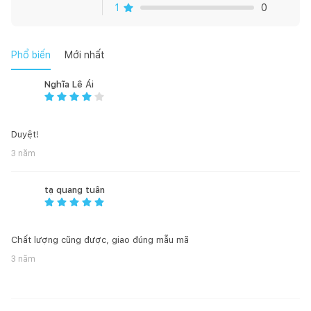
Bàn cầu thông minh G-Smart là đại diện tiêu biểu cho những
1
0
cải tiến vượt trội về công nghệ hiện đại của dòng sản phẩm
này.
Phổ biến
Mới nhất
Nghĩa Lê Ái
Duyệt!
3 năm
tạ quang tuân
Chất lượng cũng được, giao đúng mẫu mã
3 năm