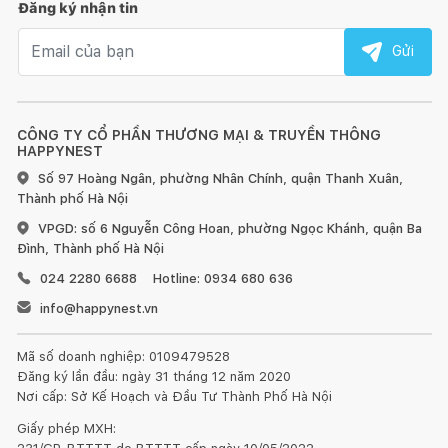
Đăng ký nhận tin
Thông tin chi tiết về bàn cầu thông minh G-Smart
Email nhận tin
Gửi
Bàn cầu điện tử kèm két nước cảm ứng đặt sàn
CÔNG TY CỔ PHẦN THƯƠNG MẠI & TRUYỀN THÔNG
Mặt kính trắng hoặc đen
HAPPYNEST
Số 97 Hoàng Ngân, phường Nhân Chính, quận Thanh Xuân,
Công nghệ xả thẳng washdown 4.5L/3L
Thành phố Hà Nội
VPGD: số 6 Nguyễn Công Hoan, phường Ngọc Khánh, quận Ba
Phun rửa tự động, đầu phun kim loại kháng khuẩn
Đình, Thành phố Hà Nội
Hút khử mùi tự động
024 2280 6688
Hotline: 0934 680 636
info@happynest.vn
Kích thước: 698 x 480 x 1000mm (Dài x Rộng x Cao)
Mã số doanh nghiệp: 0109479528
Bảo hành trên 12 năm cho phần sứ & trên 2 năm cho phụ
Đăng ký lần đầu: ngày 31 tháng 12 năm 2020
kiện kể từ ngày sản xuất
Nơi cấp: Sở Kế Hoạch và Đầu Tư Thành Phố Hà Nội
Giấy phép MXH: