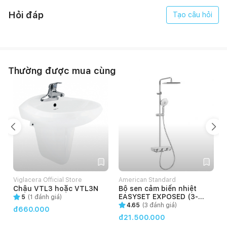
Hỏi đáp
Tạo câu hỏi
Thường được mua cùng
Với phong cách Cosmopolitan sang trọng và đường nét lịch
lãm, bàn cầu thông minh đã hoàn toàn thuyết phục người dùng
bởi các tính năng cao cấp, đáng tin cậy và thấu hiểu mọi nhu
cầu.
Két nước âm giúp giảm tiếng ồn, xả nước cảm ứng hạn chế
việc tiếp xúc với các thiết bị vệ sinh, các chế độ phun rửa điện
Viglacera Official Store
American Standard
tử linh hoạt theo tùy chọn, tính năng sấy khô bằng khí ấm đem
Chậu VTL3 hoặc VTL3N
Bộ sen cảm biến nhiệt
đến sự thoải mái trong quá trình sử dụng,...
EASYSET EXPOSED (3-
5
(
1
đánh giá)
WAY)
4.65
(
3
đánh giá)
đ660.000
đ21.500.000