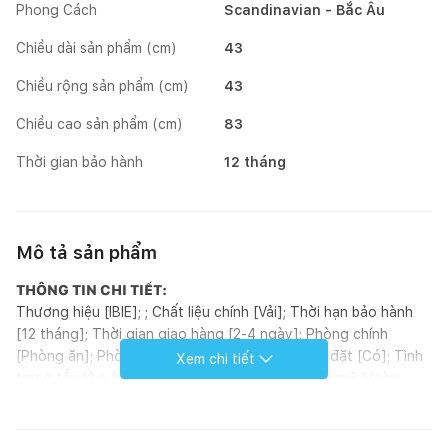
Phong Cách
Scandinavian - Bắc Âu
Chiều dài sản phẩm (cm)
43
Chiều rộng sản phẩm (cm)
43
Chiều cao sản phẩm (cm)
83
Thời gian bảo hành
12 tháng
Mô tả sản phẩm
THÔNG TIN CHI TIẾT:
Thương hiệu [IBIE]; ; Chất liệu chính [Vải]; Thời hạn bảo hành
[12 tháng]; Thời gian giao hàng [2-4 ngày]; Phòng chính
[Phòng ăn]; Phòng khác [Nhà bếp]; Yêu cầu lắp đặt [Có]; Tình
Xem chi tiết
trạng tồn kho [Có sẵn]; Phong cách [Scandinavian]; Hoàn
thiện [Bọc nệm]; Kích thước (mm) [430 x 430 x 830]; Loại sản
phẩm [Ghế]; Xuất xứ [Trung Quốc]; Thương hiệu [Nhập khẩu];
Đơn vị tính [Cái]; Kiểu dáng [Chân cố định]