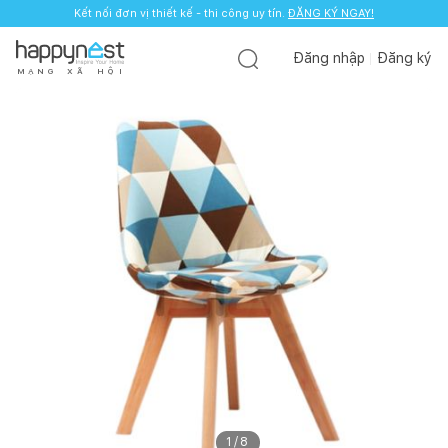
Kết nối đơn vị thiết kế - thi công uy tín.
ĐĂNG KÝ NGAY!
Đăng nhập
Đăng ký
M
Ạ
N
G
X
Ã
H
Ộ
I
1
/
8