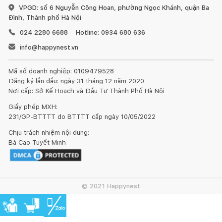
VPGD: số 6 Nguyễn Công Hoan, phường Ngọc Khánh, quận Ba
Đình, Thành phố Hà Nội
HƯỚNG DẪN SỬ DỤNG, BẢO QUẢN:
1. Đối với đồ gỗ trong nhà:
024 2280 6688
Hotline: 0934 680 636
info@happynest.vn
Mã số doanh nghiệp: 0109479528
Đăng ký lần đầu: ngày 31 tháng 12 năm 2020
Nơi cấp: Sở Kế Hoạch và Đầu Tư Thành Phố Hà Nội
Tránh để đồ quá nóng hoặc quá lạnh trực tiếp lên bề mặt
Giấy phép MXH:
gỗ, hãy dùng miếng lót bên dưới.
231/GP-BTTTT do BTTTT cấp ngày 10/05/2022
Sử dụng vải khô để làm sạch bề mặt gỗ ngay khi bị bẩn.
Chịu trách nhiệm nội dung:
Bà Cao Tuyết Minh
Đối với đồ nội thất làm từ gỗ, chúng tôi khuyến nghị nên
dùng sáp và xi bóng gỗ để chà sạch và làm mới ít nhất 6 tháng
một lần.
© 2021 Happynest
Đồ nội thất bằng gỗ sẽ có sự khác nhau về vân gỗ hoặc
những tì vết tự nhiên mà không làm ảnh hưởng đến chất lượng
và tính thẩm mỹ của sản phẩm.