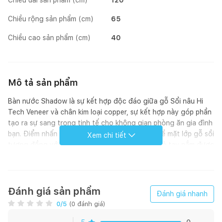
Chiều rộng sản phẩm (cm)
65
Chiều cao sản phẩm (cm)
40
Mô tả sản phẩm
Bàn nước Shadow là sự kết hợp độc đáo giữa gỗ Sổi nâu Hi
Tech Veneer và chân kim loại copper, sự kết hợp này góp phần
tạo ra sự sang trọng tinh tế cho không gian phòng ăn gia đình
bạn. Điểm nhấn là những vân gỗ đặc sắc trên bề mặt lớp gỗ sồi
Xem chi tiết
tương đồng với các vết xước trên sắt ở chân và tay nắm được
tạo ra bằng tay từ các thợ thủ công.
- Giao hàng tại HN và HCM: miễn phí vận chuyển
Đánh giá sản phẩm
Đánh giá nhanh
- Giao hàng tại các khu vực khác: Nhà Xinh sẽ liên hệ Khách
0
/5
(
0
đánh giá)
hàng để thỏa thuận về phí vận chuyển & lắp đặt (nếu có) sau
khi nhận được đơn hàng từ Khách hàng.