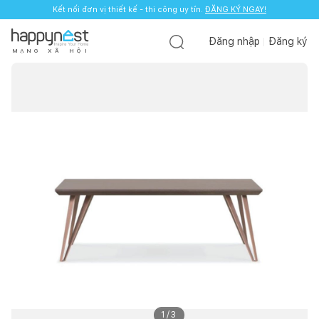
Kết nối đơn vị thiết kế - thi công uy tín.
ĐĂNG KÝ NGAY!
Đăng nhập
Đăng ký
M
Ạ
N
G
X
Ã
H
Ộ
I
1
/
3