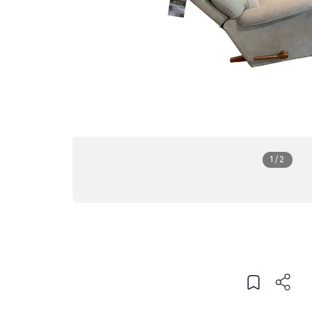
1
/
2