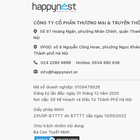
CÔNG TY CỔ PHẦN THƯƠNG MẠI & TRUYỀN TH
Số 97 Hoàng Ngân, phường Nhân Chính, quận Than
Nội
VPGD: số 6 Nguyễn Công Hoan, phường Ngọc Khánh
Thành phố Hà Nội
024 2280 6688
Hotline: 0934 680 636
info@happynest.vn
Mã số doanh nghiệp: 0109479528
Đăng ký lần đầu: ngày 31 tháng 12 năm 2020
Nơi cấp: Sở Kế Hoạch và Đầu Tư Thành Phố Hà Nội
Giấy phép MXH:
231/GP-BTTTT do BTTTT cấp ngày 10/05/2022
Chịu trách nhiệm nội dung:
Bà Cao Tuyết Minh