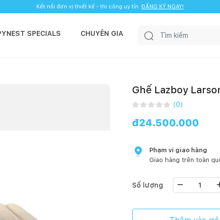
Kết nối đơn vị thiết kế - thi công uy tín.
ĐĂNG KÝ NGAY!
PYNEST SPECIALS
CHUYÊN GIA
Ghế Lazboy Larso
(
0
)
đ
24.500.000
Phạm vi giao hàng
Giao hàng trên toàn qu
Số lượng