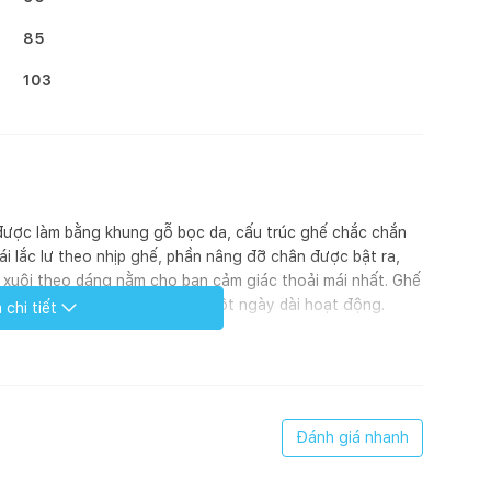
85
103
được làm bằng khung gỗ bọc da, cấu trúc ghế chắc chắn
ái lắc lư theo nhịp ghế, phần nâng đỡ chân được bật ra,
 xuôi theo dáng nằm cho bạn cảm giác thoải mái nhất. Ghế
những phút giây thư giãn sau một ngày dài hoạt động.
chi tiết
 hệ Khách hàng để thỏa thuận về phí vận chuyển & lắp đặt
g.
Đánh giá nhanh