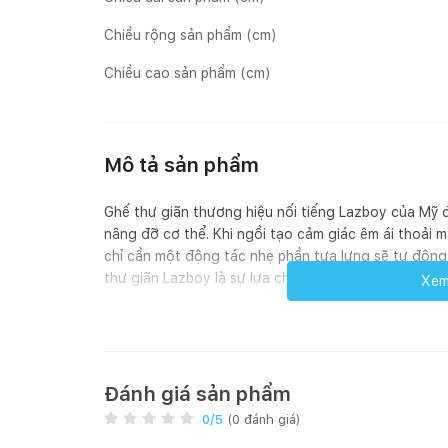
Chiều rộng sản phẩm (cm)
Chiều cao sản phẩm (cm)
Mô tả sản phẩm
Ghế thư giãn thương hiệu nối tiếng Lazboy của Mỹ 
nâng đỡ cơ thể. Khi ngồi tạo cảm giác êm ái thoải m
chỉ cần một động tác nhẹ phần tựa lưng sẽ tự động
thư giãn Lazboy là sự lựa chọn tuyệt vời nhất cho 
Xem 
- Giao hàng tại HN và HCM: miễn phí vận chuyển
- Giao hàng tại các khu vực khác: Nhà Xinh sẽ liên
(nếu có) sau khi nhận được đơn hàng từ Khách hàn
Đánh giá sản phẩm
0
/5
(
0
đánh giá)