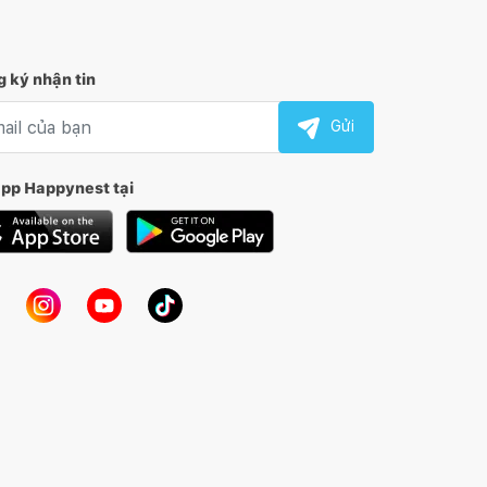
 ký nhận tin
l nhận tin
Gửi
app Happynest tại