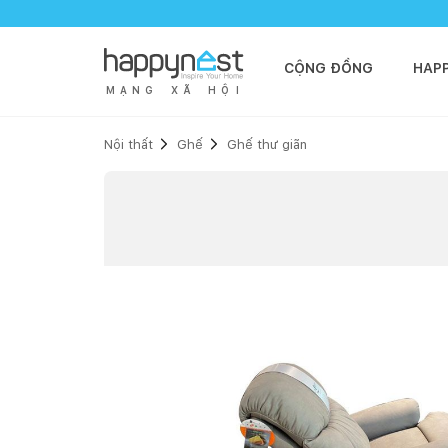
CỘNG ĐỒNG
HAP
M
Ạ
N
G
X
Ã
H
Ộ
I
Nội thất
Ghế
Ghế thư giãn