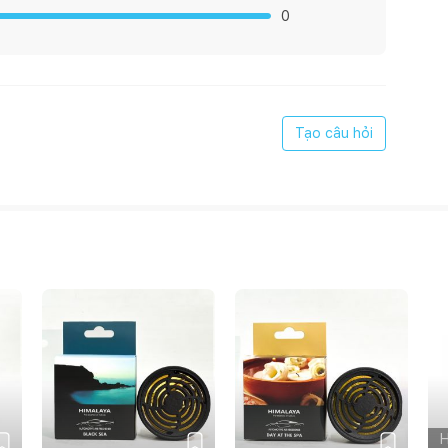
0
Tạo câu hỏi
)
ng để trên bề mặt nội thất có sơn, nên sử dụng đĩa lót
, vật nuôi