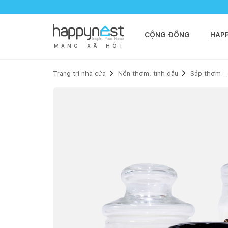
CỘNG ĐỒNG
HAP
M
Ạ
N
G
X
Ã
H
Ộ
I
Trang trí nhà cửa
Nến thơm, tinh dầu
Sáp thơm -