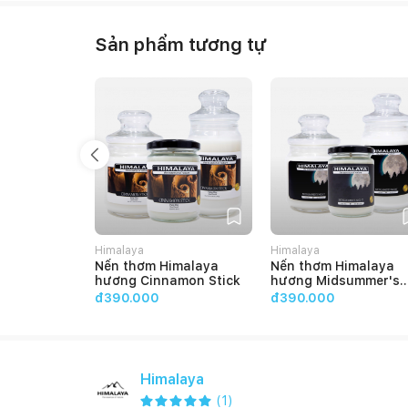
Sản phẩm tương tự
Himalaya
Himalaya
Nến thơm Himalaya
Nến thơm Himalaya
hương Cinnamon Stick
hương Midsummer's
Night
đ390.000
đ390.000
Himalaya
(
1
)