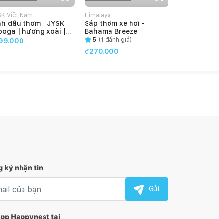
SK Việt Nam
Himalaya
JYSK Việt Na
nh dầu thơm | JYSK
Sáp thơm xe hơi -
Tinh dầu t
boga | hương xoài |
Bahama Breeze
Myckle | hư
0ml
75ml
5
(
1
đánh giá)
99.000
đ149.000
đ270.000
 ký nhận tin
l nhận tin
Gửi
app Happynest tại