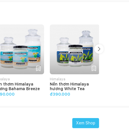
malaya
Himalaya
Himalaya
n thơm Himalaya
Nến thơm Himalaya
Nến thơm H
ơng Bahama Breeze
hương White Tea
hương Ton
90.000
đ390.000
đ390.000
Xem Shop