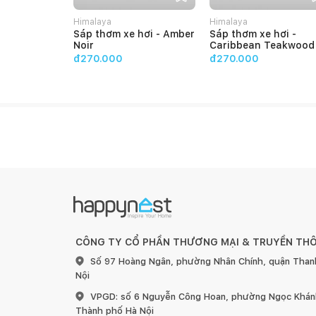
** Hướng dẫn sử dụng: Cắt bớt còn 0.5cm trước khi đ
Himalaya
Himalaya
còn 1 cm dưới đáy
Sáp thơm xe hơi - Amber
Sáp thơm xe hơi -
Noir
Caribbean Teakwood
** Chính sách đổi trả: "KHÔNG THÍCH LÀ ĐỔI" trong
đ270.000
đ270.000
Himalaya hỗ trợ đổi sản phẩm mới cùng loại nếu quý
CÔNG TY CỔ PHẦN THƯƠNG MẠI & TRUYỀN TH
Số 97 Hoàng Ngân, phường Nhân Chính, quận Than
Nội
VPGD: số 6 Nguyễn Công Hoan, phường Ngọc Khánh
Thành phố Hà Nội