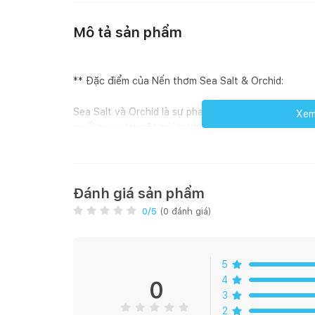
Mô tả sản phẩm
** Đặc điểm của
Nến thơm Sea Salt & Orchid
:
Sea Salt và Orchid là sự pha trộn mượt mà và tao n
Xem 
muối mang lại một mùi hương tinh tế và thanh lịch.
lũng và đậu tonka sẽ được lưu giữ. Mùi hương này 
cấp hay dòng trị liệu bằng hương thơm.
Với mùi hương đầu của muối biển và ozon sẽ khiến 
Đánh giá sản phẩm
mộng.
0
/5
(
0
đánh giá)
Hương giữa tụ hội của những loài hoa như hoa nhài,
hoa nhẹ nhàng, dịu êm. Cuối cùng là hương Gỗ kết 
5
4
Hương đầu: Muối biển, Ozone
0
3
2
Hương giữa: Hoa nhài, Hoa lily, Lá xanh