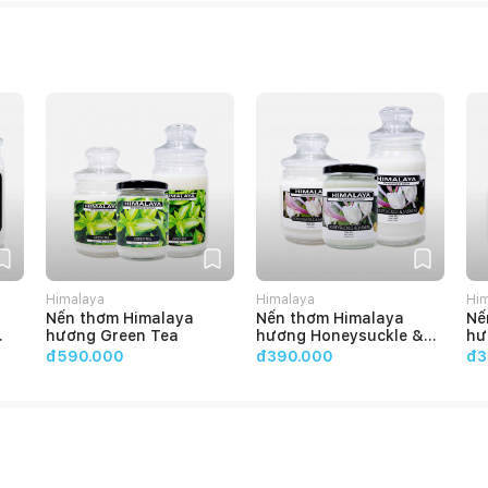
Himalaya
Himalaya
Hi
Nến thơm Himalaya
Nến thơm Himalaya
Nế
hương Green Tea
hương Honeysuckle &
hư
Jasmine
đ590.000
đ390.000
đ3