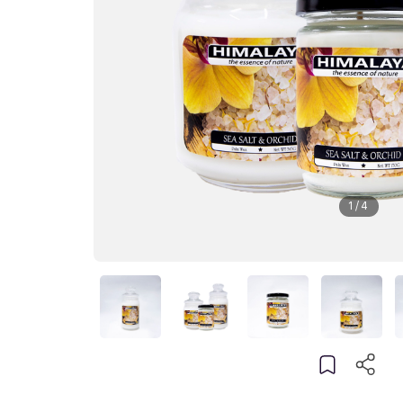
1
/
4