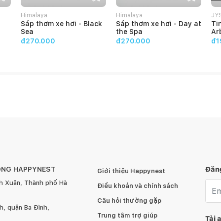
ốt, lần đầu đốt liên tục trong 2h, ngưng đốt khi sáp chỉ
Himalaya
Himalaya
JY
Sáp thơm xe hơi - Black
Sáp thơm xe hơi - Day at
Ti
Sea
the Spa
Ar
 vòng 7 ngày đầu tiên đối với sản phẩm Nến thơm:
10
đ270.000
đ270.000
đ1
 khách không hài lòng về mùi hương của nến (chưa đốt) .
ÔNG HAPPYNEST
Đăng
Giới thiệu Happynest
h Xuân, Thành phố Hà
Emai
Điều khoản và chính sách
Câu hỏi thường gặp
, quận Ba Đình,
Trung tâm trợ giúp
Tải 