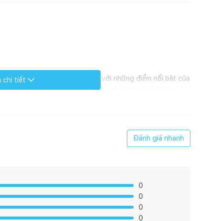
hã giữa hương hoa lan mềm mại với những điểm nổi bật của
chi tiết
 Các nốt hương nhẹ nhàng của hoa nhài, hoa huệ thung
có sức hấp dẫn quanh năm và lý tưởng cho một spa cao
bạn tưởng tượng mình đang nằm trên một bãi biển đầy thơ
Đánh giá nhanh
 hoa lily và lá xanh làm cho bạn chìm đắm giữa một rừng
hợp với đậu Tonka khiến bạn cảm thấy bình yên
0
0
0
0