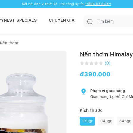
Kết nối đơn vị thiết kế - thi công uy tín.
ĐĂNG KÝ NGAY!
PYNEST SPECIALS
CHUYÊN GIA
 Nến thơm
Nến thơm Himalay
(
0
)
đ
390.000
Phạm vi giao hàng
Giao hàng tại
Hồ Chí M
Kích thước
170gr
343gr
545gr