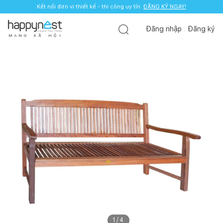
Kết nối đơn vị thiết kế - thi công uy tín.
ĐĂNG KÝ NGAY!
Đăng nhập
Đăng ký
M
Ạ
N
G
X
Ã
H
Ộ
I
1
/
4