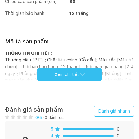
Chiều cao sản phẩm (cm)
88
Thời gian bảo hành
12 tháng
Mô tả sản phẩm
THÔNG TIN CHI TIẾT:
Thương hiệu [IBIE]; ; Chất liệu chính [Gỗ dầu]; Màu sắc [Màu tự
nhiên]; Thời hạn bảo hành [12 tháng]; Thời gian giao hàng [2-4
ngày]; Phòng chính [Ngoài trời]; Yêu cầu lắp đặt [Không]; Tình
Xem chi tiết
trạng tồn kho [Có sẵn]; Phong cách [Seaside]; Hoàn thiện [Lau
dầu]; Kích thước (mm) [1500 x 630 x 880]; Loại sản phẩm
[Ghế]; Xuất xứ [Việt Nam]; ; Đơn vị tính [Cái]; Kiểu dáng [Ghế
băng]
GIỚI THIỆU SẢN PHẨM:
Đánh giá sản phẩm
Đánh giá nhanh
Giới thiệu ghế băng Tikus
0
/5
(
0
đánh giá)
Kích thước ghế băng Tikus
.
Ghế băng Tikus có kích thước 1500x630x430/880 mm, được
5
0
làm từ gỗ dầu Nam Phi nhập khẩu nên có khả năng chịu mưa
4
0