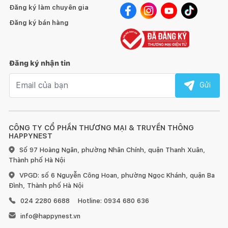
Đăng ký làm chuyên gia
HƯỚNG DẪN SỬ DỤNG, BẢO QUẢN:
1. Đối với đồ gỗ trong nhà:
Đăng ký bán hàng
Đăng ký nhận tin
Email nhận tin
Gửi
Tránh để đồ quá nóng hoặc quá lạnh trực tiếp lên bề mặt
gỗ, hãy dùng miếng lót bên dưới.
Sử dụng vải khô để làm sạch bề mặt gỗ ngay khi bị bẩn.
CÔNG TY CỔ PHẦN THƯƠNG MẠI & TRUYỀN THÔNG
HAPPYNEST
Đối với đồ nội thất làm từ gỗ, chúng tôi khuyến nghị nên
Số 97 Hoàng Ngân, phường Nhân Chính, quận Thanh Xuân,
dùng sáp và xi bóng gỗ để chà sạch và làm mới ít nhất 6 tháng
Thành phố Hà Nội
một lần.
VPGD: số 6 Nguyễn Công Hoan, phường Ngọc Khánh, quận Ba
Đình, Thành phố Hà Nội
Đồ nội thất bằng gỗ sẽ có sự khác nhau về vân gỗ hoặc
những tì vết tự nhiên mà không làm ảnh hưởng đến chất lượng
024 2280 6688
Hotline: 0934 680 636
và tính thẩm mỹ của sản phẩm.
info@happynest.vn