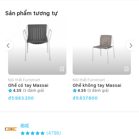
Sản phẩm tương tự
Nội thất Furnimart
Nội thất Furnimart
N
Ghế có tay Massai
Ghế không tay Massai
4.35
(
3
đánh giá)
4.35
(
3
đánh giá)
đ5.983.200
đ5.637.600
IBIE
(
4798
)