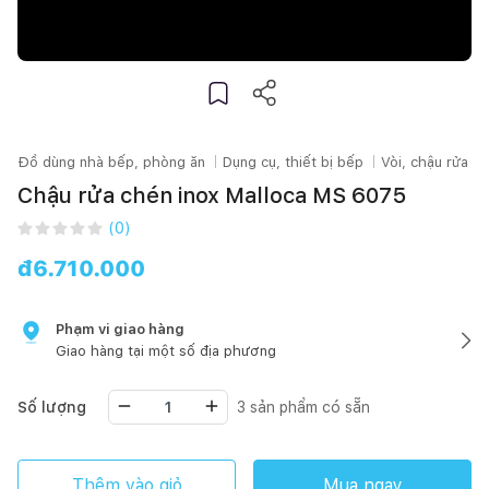
Đồ dùng nhà bếp, phòng ăn
Dụng cụ, thiết bị bếp
Vòi, chậu rửa bá
Chậu rửa chén inox Malloca MS 6075
(
0
)
đ
6.710.000
Phạm vi giao hàng
Giao hàng tại một số địa phương
Số lượng
3
sản phẩm có sẵn
Thêm vào giỏ
Mua ngay