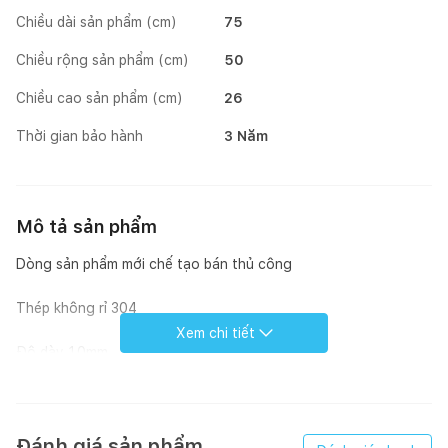
Chiều dài sản phẩm (cm)
75
Chiều rộng sản phẩm (cm)
50
Chiều cao sản phẩm (cm)
26
Thời gian bảo hành
3 Năm
Mô tả sản phẩm
Dòng sản phẩm mới chế tạo bán thủ công
Thép không rỉ 304
Xem chi tiết
Độ dày 1.0mm
Có thể lắp âm
Rổ lọc rác bằng inox tiện lợi
Đánh giá sản phẩm