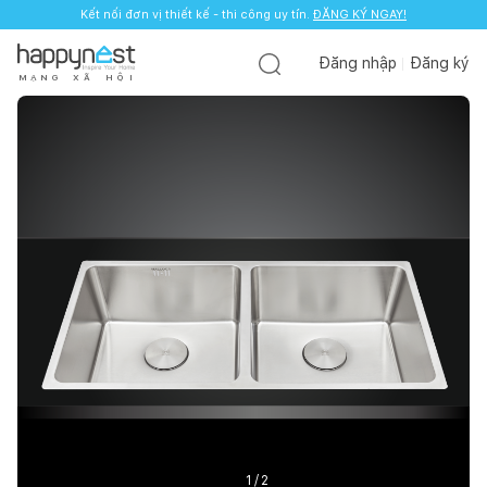
Kết nối đơn vị thiết kế - thi công uy tín.
ĐĂNG KÝ NGAY!
Đăng nhập
Đăng ký
M
Ạ
N
G
X
Ã
H
Ộ
I
1
/
2