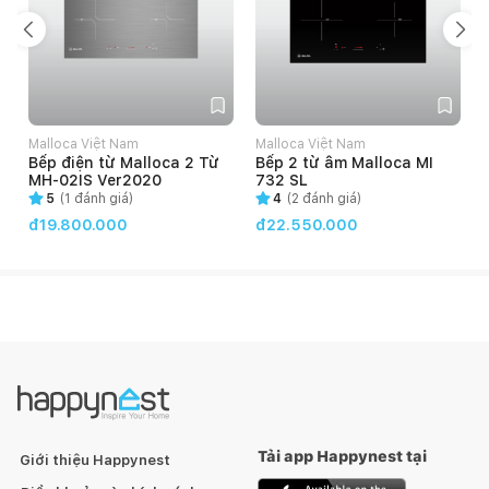
Malloca Việt Nam
Malloca Việt Nam
Bếp điện từ Malloca 2 Từ
Bếp 2 từ âm Malloca MI
MH-02IS Ver2020
732 SL
5
(
1
đánh giá)
4
(
2
đánh giá)
đ19.800.000
đ22.550.000
Tải app Happynest tại
Giới thiệu Happynest