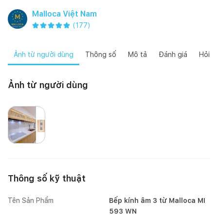
Malloca Việt Nam
(
177
)
Ảnh từ người dùng
Thông số
Mô tả
Đánh giá
Hỏi đ
Ảnh từ người dùng
Happynest
Thông số kỹ thuật
Tên Sản Phẩm
Bếp kính âm 3 từ Malloca MI
593 WN