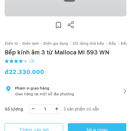
Điện tử - Điện lạnh - Điện gia dụng
Đồ dùng nhà bếp
Bếp
Bếp t
Bếp kính âm 3 từ Malloca MI 593 WN
(
3
)
đ
22.330.000
Phạm vi giao hàng
Giao hàng tại một số địa phương
Số lượng
3
sản phẩm có sẵn
Thêm vào giỏ
Mua ngay