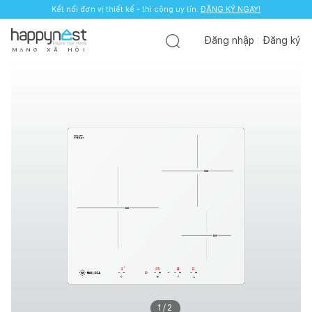
Kết nối đơn vị thiết kế - thi công uy tín.
ĐĂNG KÝ NGAY!
Đăng nhập
Đăng ký
M
Ạ
N
G
X
Ã
H
Ộ
I
1
/
2