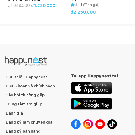
4
(
1
đánh giá)
đ
1.649.000
đ1.220.000
Dung tích - Công suất
đ2.250.000
- Mẫu nồi chiên không dầu Mutosi này có dung tích sử dụng 7
lít, nướng gà nguyên con khoảng 1.2 - 1.5 kg.
- Công suất hoạt động 1700W, đáp ứng nhu cầu chiên,
nướng, hấp thực phẩm nhanh chóng, tiết kiệm điện năng và
thời gian tối ưu.
Tải app Happynest tại
Giới thiệu Happynest
Điều khoản và chính sách
Câu hỏi thường gặp
Trung tâm trợ giúp
Đánh giá
Đăng ký làm chuyên gia
Đăng ký bán hàng