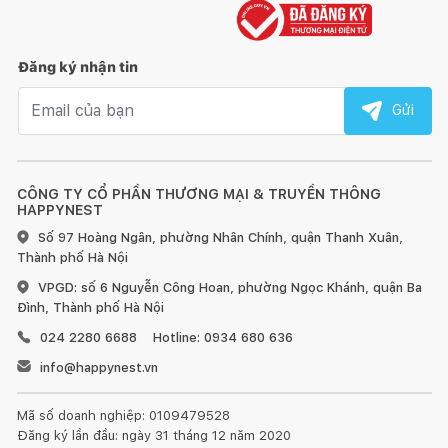
Đăng ký nhận tin
Công nghệ chiên, nướng - Nhiệt độ, thời gian
Email nhận tin
Gửi
- Công nghệ làm nóng Rapid Air giúp thực phẩm chín đồng
đều, bên trong mềm ngon, bên ngoài giòn vàng hấp dẫn, giảm
lượng chất béo, tốt cho sức khỏe của gia đình bạn.
CÔNG TY CỔ PHẦN THƯƠNG MẠI & TRUYỀN THÔNG
- Nồi còn trang bị công nghệ hấp siêu nhiệt Steam Active giúp
HAPPYNEST
hấp chín thức ăn hiệu quả.
Số 97 Hoàng Ngân, phường Nhân Chính, quận Thanh Xuân,
Thành phố Hà Nội
- Nhiệt độ điều chỉnh từ 80 - 200°C, thời gian hẹn giờ đến 60
VPGD: số 6 Nguyễn Công Hoan, phường Ngọc Khánh, quận Ba
phút cho bạn tùy chỉnh linh hoạt, đảm bảo món ăn chín chuẩn
Đình, Thành phố Hà Nội
vị, không bị cháy khét.
024 2280 6688
Hotline: 0934 680 636
info@happynest.vn
Mã số doanh nghiệp: 0109479528
Đăng ký lần đầu: ngày 31 tháng 12 năm 2020