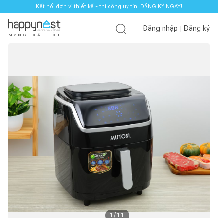
Kết nối đơn vị thiết kế - thi công uy tín.
ĐĂNG KÝ NGAY!
Đăng nhập
Đăng ký
M
Ạ
N
G
X
Ã
H
Ộ
I
1
/
11