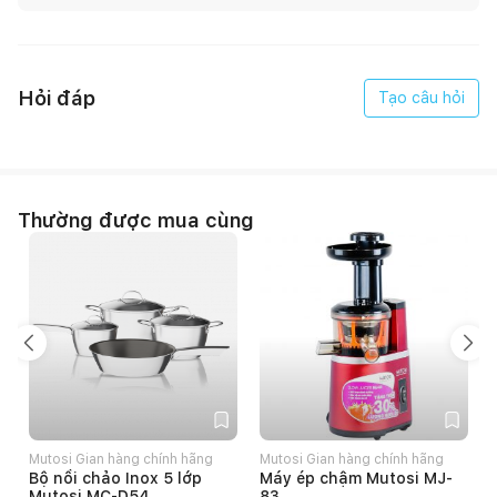
Hỏi đáp
Tạo câu hỏi
Thường được mua cùng
Thông tin sản phẩm
Nồi chiên không dầu kiêm hấp Mutosi MF-S102 7 lít tích hợp
công nghệ làm nóng Rapid Air - Steam Active giúp chiên,
nướng, hấp thực phẩm chín ngon, bổ dưỡng, hạn chế chất
béo, nấu ăn nhanh với công suất mạnh mẽ 1700W, thiết lập
Mutosi Gian hàng chính hãng
Mutosi Gian hàng chính hãng
nhiều chương trình cài đặt sẵn tùy chọn theo nhu cầu của bạn.
Bộ nồi chảo Inox 5 lớp
Máy ép chậm Mutosi MJ-
Mutosi MC-D54
83