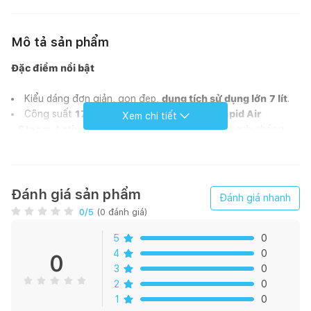
Mô tả sản phẩm
Đặc điểm nổi bật
Kiểu dáng đơn giản, gọn đẹp,
dung tích sử dụng lớn
7 lít
.
Công suất
1700W, công nghệ làm nóng Rapid Air​
Xem chi tiết
- Steam
Active
chiên, nướng, hấp thực phẩm nhanh chóng.
Nhiệt độ điều chỉnh từ
80 - 200°C
, hẹn giờ tối đa
60 phút.
Bảng điều khiển
cảm ứng
,
6 chương trình cài đặt sẵn
.
Chế độ tự vệ sinh
giúp loại bỏ mùi thực phẩm
dễ dàng.
Thương hiệu Mutosi - Việt Nam, sản xuất tại Trung Quốc.
Đánh giá sản phẩm
Đánh giá nhanh
0
/5
(
0
đánh giá)
5
0
4
0
0
3
0
2
0
1
0