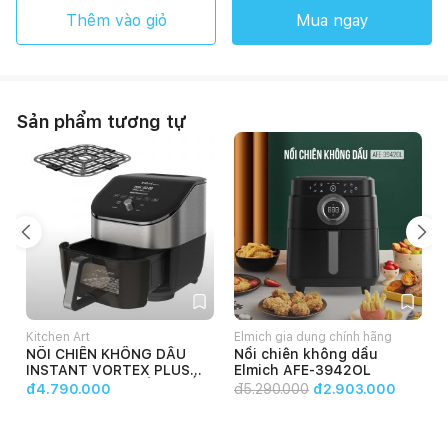
Thêm vào giỏ
Mua ngay
Sản phẩm tương tự
Kitchen Art
Elmich gia dụng chính hãng
NỒI CHIÊN KHÔNG DẦU
Nồi chiên không dầu
INSTANT VORTEX PLUS
Elmich AFE-3942OL
CLEARCOOK XUYÊN THẤU
đ4.790.000
đ
5.290.000
đ2.903.000