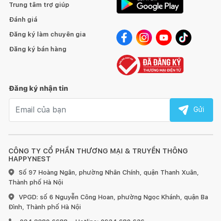
Trung tâm trợ giúp
Đánh giá
Đăng ký làm chuyên gia
Đăng ký bán hàng
Đăng ký nhận tin
Email nhận tin
Gửi
Máy rửa chén Malloca MDW14-S08SI
được thiết kế 8 chương
CÔNG TY CỔ PHẦN THƯƠNG MẠI & TRUYỀN THÔNG
trình rửa đa dạng.
HAPPYNEST
Số 97 Hoàng Ngân, phường Nhân Chính, quận Thanh Xuân,
Chương trình Tối thiểu 14 phút: Chương trình nhanh nhất
Thành phố Hà Nội
dành cho chén đĩa ít bẩn, mới được sử dụng gần đây và phù
VPGD: số 6 Nguyễn Công Hoan, phường Ngọc Khánh, quận Ba
hợp với cài đặt 4 vị trí.
Đình, Thành phố Hà Nội
Chương trình Nhanh 30 phút: Thích hợp cho chén đĩa ít bẩn
và rửa nhanh.