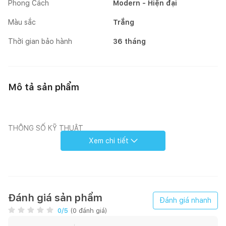
Phong Cách
Modern - Hiện đại
Màu sắc
Trắng
Thời gian bảo hành
36 tháng
Mô tả sản phẩm
THÔNG SỐ KỸ THUẬT
Xem chi tiết
Thương hiệu: Malloca.
Mã sản phẩm: MDW14-S08SI
Máy rửa chén bán âm tủ
Màu sắc: Inox
Đánh giá sản phẩm
Đánh giá nhanh
8 chương trình rửa
0
/5
(
0
đánh giá)
Độ ồn: 44 dB