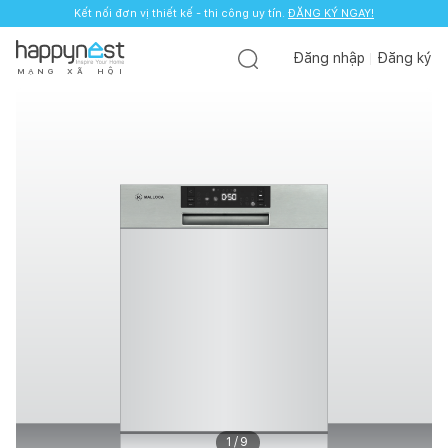
Kết nối đơn vị thiết kế - thi công uy tín.
ĐĂNG KÝ NGAY!
Đăng nhập
Đăng ký
M
Ạ
N
G
X
Ã
H
Ộ
I
1
/
9