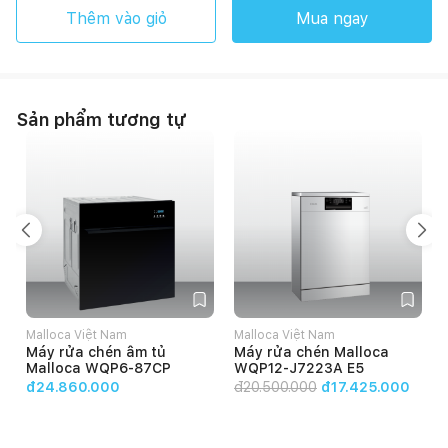
Thêm vào giỏ
Mua ngay
Sản phẩm tương tự
Malloca Việt Nam
Malloca Việt Nam
Máy rửa chén âm tủ
Máy rửa chén Malloca
Malloca WQP6-87CP
WQP12-J7223A E5
đ24.860.000
đ
20.500.000
đ17.425.000