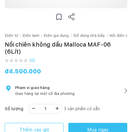
Điện tử - Điện lạnh - Điện gia dụng
Đồ dùng nhà bếp
Nồi điện các
Nồi chiên không dầu Malloca MAF-06
(6Lít)
(
0
)
đ
4.500.000
Phạm vi giao hàng
Giao hàng tại một số địa phương
Số lượng
3
sản phẩm có sẵn
Thêm vào giỏ
Mua ngay