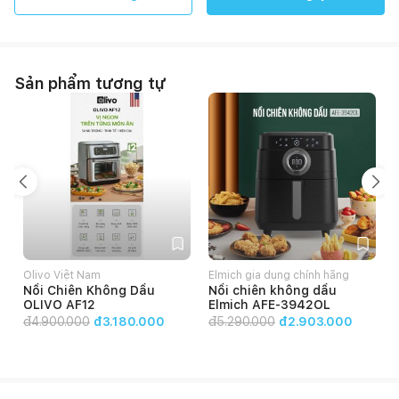
Sản phẩm tương tự
Olivo Việt Nam
Elmich gia dụng chính hãng
Nồi Chiên Không Dầu
Nồi chiên không dầu
OLIVO AF12
Elmich AFE-3942OL
đ
4.900.000
đ3.180.000
đ
5.290.000
đ2.903.000