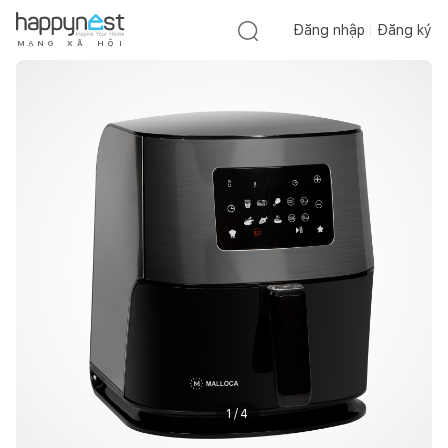
Đăng nhập
Đăng ký
M
Ạ
N
G
X
Ã
H
Ộ
I
1
/
4