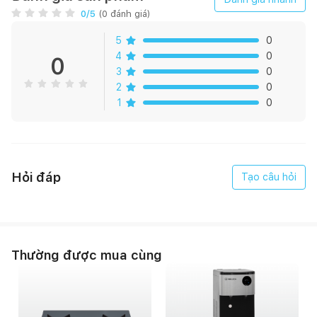
Hiển thị thông số trên màn hình LED
0
/5
(
0
đánh giá)
Báo hiệu bằng âm thanh khi hoàn thành quá trình nấu
5
0
4
0
0
Dễ dàng vệ sinh, thực phẩm không bị ám mùi
3
0
2
0
Giảm 80% lượng dầu ăn thông thường
1
0
Công suất: 1700W
Thể tích: 6L
Hỏi đáp
Tạo câu hỏi
Xuất xứ : Trung Quốc (theo bản quyền Malloca)
Thường được mua cùng