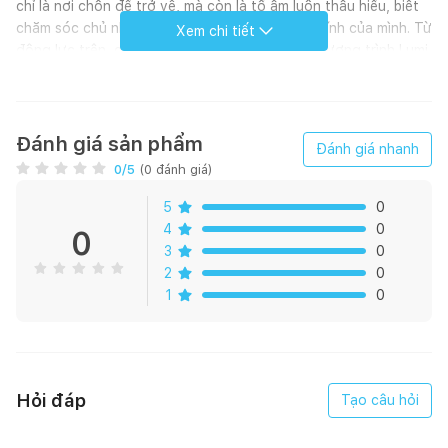
chỉ là nơi chốn để trở về, mà còn là tổ ấm luôn thấu hiểu, biết
chăm sóc chủ nhân và cũng là nơi thể hiện cá tính của mình. Từ
Xem chi tiết
động lực trên, chúng tôi hân hạnh giới thiệu chương trình Lumi
x Happynest. Từ nay, sở hữu ngôi nhà đẳng cấp hơn, thông
minh hơn, biết “hiểu ý” cả gia đình không còn là ước muốn xa
vời. Cụ thể:
Đánh giá sản phẩm
Đánh giá nhanh
CHƯƠNG TRÌNH “TẬU NHÀ THÔNG MINH - RINH NGÀN ƯU
0
/5
(
0
đánh giá)
ĐÃI” áp dụng khi thành viên Happynest đăng ký gói Nhà thông
minh Lumi:
5
0
4
0
0
- Tặng ngay 3.000.000 VNĐ khi đăng ký sử dụng giải pháp
3
0
Smarthome Lumi cho CHUNG CƯ 3 PHÒNG NGỦ trị giá từ
2
0
29.900.000 VNĐ
1
0
Khách hàng được đội ngũ nhân viên tư vấn theo các phong
cách thiết kế thịnh hành đảm bảo mang lại không gian sống
sang trọng, tinh tế với những tiện ích của ngôi nhà tương lai:
Hỏi đáp
Tạo câu hỏi
- Chăm sóc sức khỏe, thấu hiểu mọi thành viên trong gia đình
- Tiết kiệm năng lượng tối đa