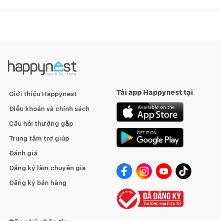
- Tiện nghi và bắt kịp xu hướng
- Đảm bảo an toàn, an ninh vượt trội cho mọi khoảnh khắc
Bạn là thành viên Happynest? Nhận voucher ưu đãi để tận
hưởng cuộc sống xứng tầm đẳng cấp của công dân thời 4.0
NGAY HÔM NAY.
- Phạm vi áp dụng: Tất cả các khách hàng là thành viên của
Tải app Happynest tại
Giới thiệu Happynest
Happynest
Điều khoản và chính sách
Câu hỏi thường gặp
Trung tâm trợ giúp
Đánh giá
Đăng ký làm chuyên gia
Đăng ký bán hàng