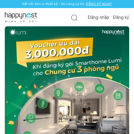
Kết nối đơn vị thiết kế - thi công uy tín.
ĐĂNG KÝ NGAY!
Đăng nhập
Đăng ký
M
Ạ
N
G
X
Ã
H
Ộ
I
1
/
1