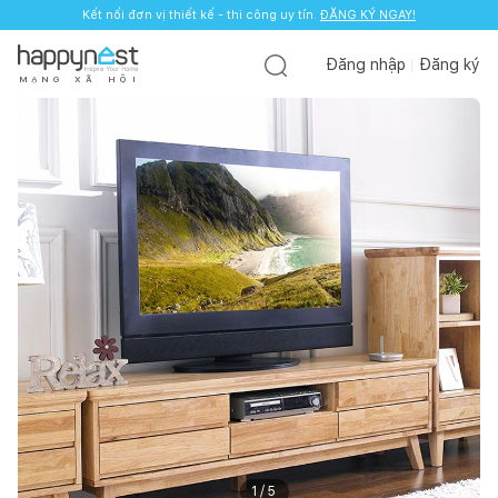
Kết nối đơn vị thiết kế - thi công uy tín.
ĐĂNG KÝ NGAY!
Đăng nhập
Đăng ký
M
Ạ
N
G
X
Ã
H
Ộ
I
1
/
5