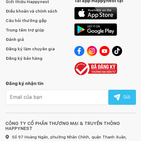
Tải app Happynest tại
Giới thiệu Happynest
đặt hàng.
Điều khoản và chính sách
Hàng đặt đóng được làm thủ công nên mỗi sản phẩm được
Câu hỏi thường gặp
coi là tác phẩm độc bản. Trân trọng cảm ơn Quý khách đã góp
Trung tâm trợ giúp
phần bảo tồn và phát huy nghề mộc truyền thống của Việt
Nam.
Đánh giá
Đăng ký làm chuyên gia
HƯỚNG DẪN SỬ DỤNG, BẢO QUẢN:
Đăng ký bán hàng
1. Đối với đồ gỗ trong nhà:
Đăng ký nhận tin
Email nhận tin
Gửi
Tránh để đồ quá nóng hoặc quá lạnh trực tiếp lên bề mặt
gỗ, hãy dùng miếng lót bên dưới.
Sử dụng vải khô để làm sạch bề mặt gỗ ngay khi bị bẩn.
CÔNG TY CỔ PHẦN THƯƠNG MẠI & TRUYỀN THÔNG
HAPPYNEST
Đối với đồ nội thất làm từ gỗ, chúng tôi khuyến nghị nên
Số 97 Hoàng Ngân, phường Nhân Chính, quận Thanh Xuân,