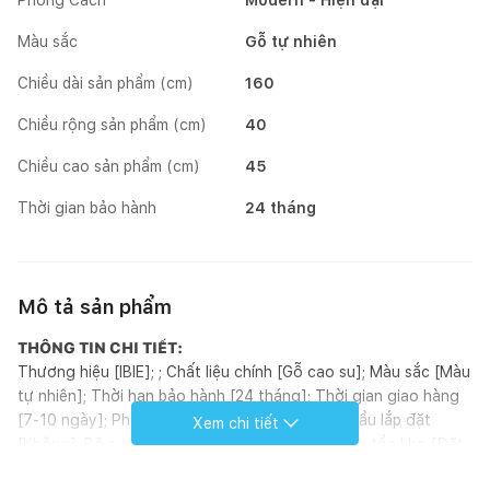
Màu sắc
Gỗ tự nhiên
Chiều dài sản phẩm (cm)
160
Chiều rộng sản phẩm (cm)
40
Chiều cao sản phẩm (cm)
45
Thời gian bảo hành
24 tháng
Mô tả sản phẩm
THÔNG TIN CHI TIẾT:
Thương hiệu [IBIE]; ; Chất liệu chính [Gỗ cao su]; Màu sắc [Màu
tự nhiên]; Thời hạn bảo hành [24 tháng]; Thời gian giao hàng
[7-10 ngày]; Phòng chính [Phòng khách]; Yêu cầu lắp đặt
Xem chi tiết
[Không]; Bộ sưu tập [Bộ NB-Natural]; Tình trạng tồn kho [Đặt
đóng]; Phong cách [Modern]; Hoàn thiện [Sơn PU]; Kích thước