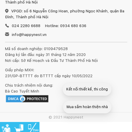
dùng sáp và xi bóng gỗ để chà sạch và làm mới ít nhất 6 tháng
Thành phố Hà Nội
một lần.
VPGD: số 6 Nguyễn Công Hoan, phường Ngọc Khánh, quận Ba
Đình, Thành phố Hà Nội
Đồ nội thất bằng gỗ sẽ có sự khác nhau về vân gỗ hoặc
024 2280 6688
Hotline: 0934 680 636
những tì vết tự nhiên mà không làm ảnh hưởng đến chất lượng
và tính thẩm mỹ của sản phẩm.
info@happynest.vn
Mã số doanh nghiệp: 0109479528
Đăng ký lần đầu: ngày 31 tháng 12 năm 2020
Nơi cấp: Sở Kế Hoạch và Đầu Tư Thành Phố Hà Nội
Giấy phép MXH:
1. Đối với đồ gỗ ngoài trời:
231/GP-BTTTT do BTTTT cấp ngày 10/05/2022
Chịu trách nhiệm nội dung:
Kết nối thiết kế, thi công
Bà Cao Tuyết Minh
Mua sắm hoàn thiện nhà
Đồ gỗ đặt ở ngoài trời như ban công, trong vườn hay bên
© 2021 Happynest
cạnh bể bơi, nên chọn những vị trí không có ánh nắng trực
tiếp, tốt nhất là dưới bóng râm và mái hiên. Khi trời quá nắng
hoặc quá lạnh cần một lớp vải bọc lên trên để tránh cho gỗ bị