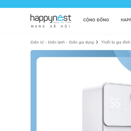
CỘNG ĐỒNG
HAP
M
Ạ
N
G
X
Ã
H
Ộ
I
Điện tử - Điện lạnh - Điện gia dụng
Thiết bị gia đình