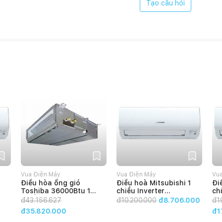
Tạo câu hỏi
Vua Điện Máy
Vua Điện Máy
Vua
Điều hòa ống gió
Điều hoà Mitsubishi 1
Đi
Toshiba 36000Btu 1
chiều Inverter
ch
00
Chiều Inverter RAV-
SRK10YXP-
SR
đ
43.156.627
đ
10.200.000
đ8.706.000
đ
1
GE3601BP-V/RAV-
W5/SRC10YXP-W5
W5
đ35.820.000
đ1
GV3601A8P-V
9000BTU
18