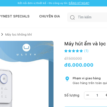
Kết nối đơn vị thiết kế - thi công uy tín.
ĐĂNG KÝ NGAY!
PYNEST SPECIALS
CHUYÊN GIA
Máy lọc không khí
Máy hút ẩm và lọc
(
1
)
đ
7.500.000
đ
6.000.000
Phạm vi giao hàng
Giao hàng trên toàn qu
Số lượng