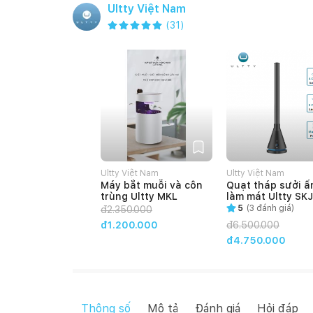
Ultty Việt Nam
(
31
)
Ultty Việt Nam
Ultty Việt Nam
Máy bắt muỗi và côn
Quạt tháp sưởi ấ
trùng Ultty MKL
làm mát Ultty SKJ
CR018H - Đen
5
(
3
đánh giá)
đ
2.350.000
đ1.200.000
đ
6.500.000
đ4.750.000
Thông số
Mô tả
Đánh giá
Hỏi đáp