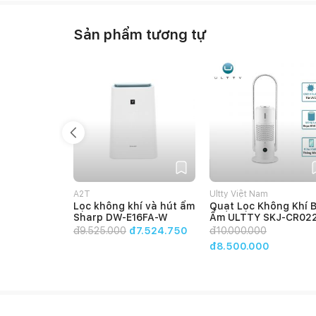
Sản phẩm tương tự
A2T
Ultty Việt Nam
Lọc không khí và hút ẩm
Quạt Lọc Không Khí 
Sharp DW-E16FA-W
Ẩm ULTTY SKJ-CR02
đ
9.525.000
đ7.524.750
đ
10.000.000
đ8.500.000