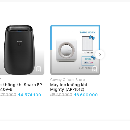
T
Coway Official Store
A2T
c không khí Sharp FP-
Máy lọc không khí
Lọc không k
40V-B
Mighty (AP-1512)
GM50E-B
.790.000
đ4.574.100
đ
8.800.000
đ6.600.000
đ
5.610.000