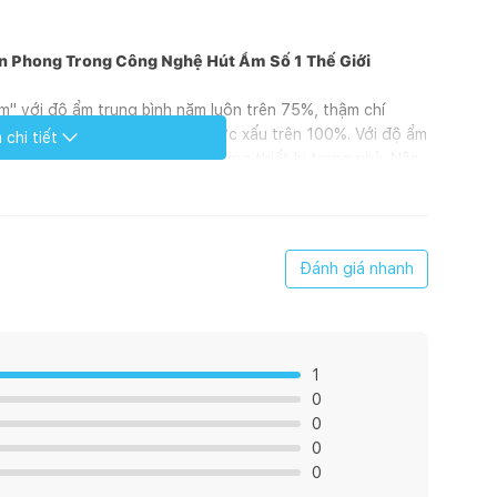
 Phong Trong Công Nghệ Hút Ẩm Số 1 Thế Giới
ẩm" với độ ẩm trung bình năm luôn trên 75%, thậm chí
rung còn đối diện với độ ẩm cực xấu trên 100%. Với độ ẩm
chi tiết
, còn ảnh hưởng tuổi thọ đồ dùng thiết bị trong nhà. Nên
h là 1 điều cần thiết. ULTTY
LUK016
được thiết kế phù
Đánh giá nhanh
1
0
0
0
0