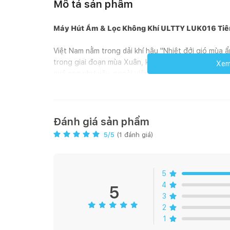
Mô tả sản phẩm
Máy Hút Ẩm & Lọc Không Khí ULTTY LUK016 Tiên
Việt Nam nằm trong dải khí hậu "Nhiệt đới gió mùa 
trong giai đoạn mùa Xuân, khu vực miền Bắc, miền T
Xem 
quá cao như vậy, ngoài việc ảnh hưởng tới sức khỏe
việc sử dụng máy hút ẩm thường xuyên trong gia đìn
hợp với thời tiết đa dạng và phức tạp của Việt Nam.
Đánh giá sản phẩm
5
/5
(
1
đánh giá)
5
4
5
3
2
1