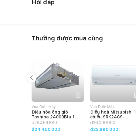
Hỏi đáp
Thường được mua cùng
Vua Điện Máy
Vua Điện Máy
Điều hòa ống gió
Điều hoà Mitsubishi 1
Toshiba 24000Btu 1
chiều SRK24CS-
Chiều Inverter RAV-
S5/SRC24CS-S5 240
đ
29.469.880
đ
26.000.000
GE2401BP-V/RAV-
BTU
đ24.460.000
đ22.880.000
GV2401AP-V