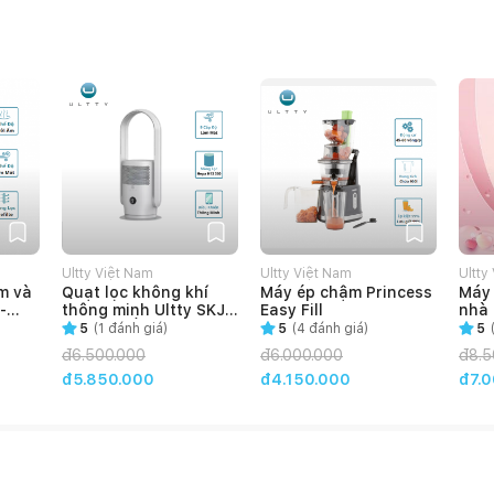
Ultty Việt Nam
Ultty Việt Nam
Ultty
m và
Quạt lọc không khí
Máy ép chậm Princess
Máy 
-
thông minh Ultty SKJ-
Easy Fill
nhà 
CR021 Trắng
(Tặn
5
(
1
đánh giá)
5
(
4
đánh giá)
5
sàn 
đ
6.500.000
đ
6.000.000
đ
8.5
bán 
đ5.850.000
đ4.150.000
đ7.