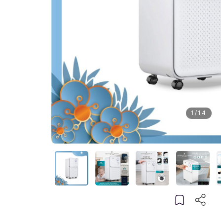
1
/
14