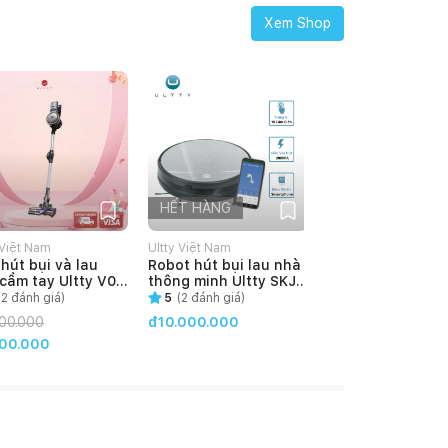
Xem Shop
HẾT HÀNG
 Việt Nam
Ultty Việt Nam
hút bụi và lau
Robot hút bụi lau nhà
cầm tay Ultty V08
thông minh Ultty SKJ-
g kèm 01 nước lau
RB01X (Tặng nước lau
(
2
đánh giá)
5
(
2
đánh giá)
cho mỗi Robot
sàn khử khuẩn chuyên
00.000
đ10.000.000
ra)
dụng cho Robot U
000.000
Ultty)