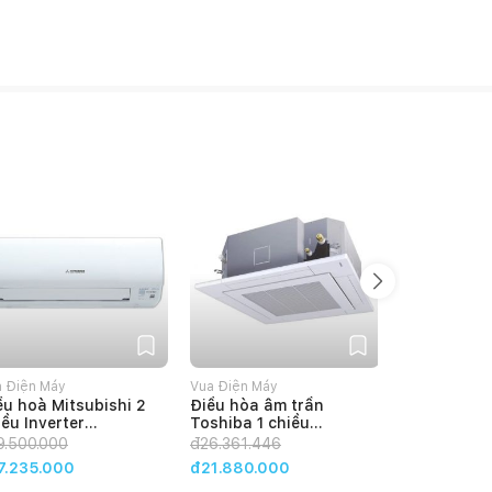
 Điện Máy
Vua Điện Máy
Vua Điện Máy
ều hoà Mitsubishi 2
Điều hòa âm trần
Điều hòa â
iều Inverter
Toshiba 1 chiều
Toshiba 1 C
K50ZSPS-
18000BTU RAV-180ASP-
24000BTU 
9.500.000
đ
26.361.446
đ
32.144.57
/SRC50ZSPS-W5
V/RAV-180USP-V Gas
240ASP-V/
7.235.000
đ21.880.000
đ26.680.0
000 BTU
R410A
V Gas R410