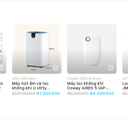
Ultty Việt Nam
Coway Official Store
A2
Bù
Máy hút ẩm và lọc
Máy lọc không khí
Lọ
2
không khí U Ultty
Coway AIRES 5 (AP-
JM
Hercules
0509DH)
đ
10.000.000
đ7.500.000
đ
6.000.000
đ4.500.000
đ
5