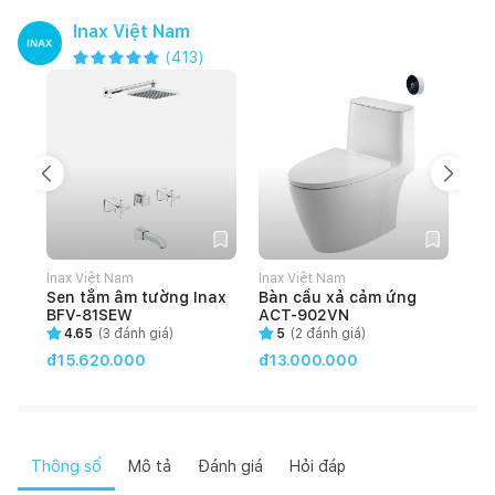
Inax Việt Nam
(
413
)
Inax Việt Nam
Inax Việt Nam
Ina
Sen tắm âm tường Inax
Bàn cầu xả cảm ứng
Bà
BFV-81SEW
ACT-902VN
rử
83
4.65
(
3
đánh giá)
5
(
2
đánh giá)
đ1
đ15.620.000
đ13.000.000
Thông số
Mô tả
Đánh giá
Hỏi đáp