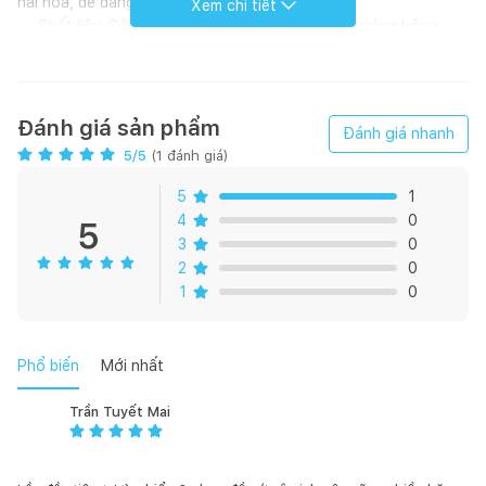
hài hòa, dễ dàng thi công.
Xem chi tiết
Chất liệu: Sứ cao cấp chuẩn Nhật với men sứ sáng bóng,
bền bỉ.
Lỗ thoát tràn tiện lợi
Kích thước: 561x190x411 mm
Không bao gồm bộ giá đỡ A-L2298V-1 giá 350.000VNĐ
Đánh giá sản phẩm
Đánh giá nhanh
Không bao gồm phụ kiện (vòi, bộ xả...)
5
/5
(
1
đánh giá)
Lavabo có men chống bám bẩn AquaCeramic chọn AL-
2298V
5
1
Bản vẽ kỹ thuật
4
0
5
3
0
2
0
1
0
Phổ biến
Mới nhất
Trần Tuyết Mai