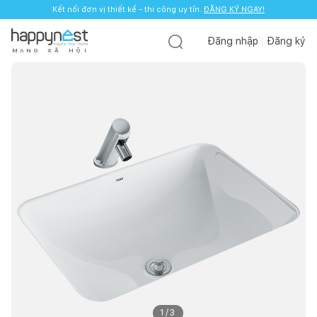
Kết nối đơn vị thiết kế - thi công uy tín.
ĐĂNG KÝ NGAY!
Đăng nhập
Đăng ký
M
Ạ
N
G
X
Ã
H
Ộ
I
1
/
3