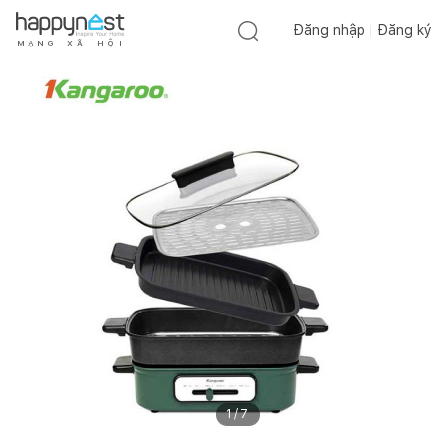
Đăng nhập
Đăng ký
M
Ạ
N
G
X
Ã
H
Ộ
I
1
/
7