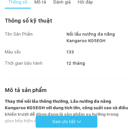
Thông số
Mô tả
Đánh giá
Hỏi đáp
Thông số kỹ thuật
Tên Sản Phẩm
Nồi lẩu nướng đa năng
Kangaroo KG5EGH
Màu sắc
133
Thời gian bảo hành
12 tháng
Mô tả sản phẩm
Thay thế nồi lẩu thông thường, Lẩu nướng đa năng
Kangaroo KG5EGH với dung tích lớn, công suất cao và điều
khiển trượt dễ dàng đang là sản phẩm xu hướng trong
gian bếp hiện đại.
Xem chi tiết