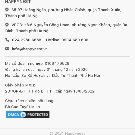
HAPPYNEST
Số 97 Hoàng Ngân, phường Nhân Chính, quận Thanh Xuân,
Thành phố Hà Nội
VPGD: số 6 Nguyễn Công Hoan, phường Ngọc Khánh, quận Ba
Đình, Thành phố Hà Nội
024 2280 6688
Hotline: 0934 680 636
info@happynest.vn
Công suất 1400W, mâm nhiệt lớn – làm nóng nhanh
Mã số doanh nghiệp: 0109479528
Khay nấu tiếp xúc với mâm nhiệt lớn, bề mặt gia nhiệt đồng
Đăng ký lần đầu: ngày 31 tháng 12 năm 2020
đều, làm nóng nhanh giúp thực phẩm chín đều, không cần chờ
Nơi cấp: Sở Kế Hoạch và Đầu Tư Thành Phố Hà Nội
đợi lâu.
Giấy phép MXH:
231/GP-BTTTT do BTTTT cấp ngày 10/05/2022
Thiết kế cao cấp, tiện dụng
Chịu trách nhiệm nội dung:
Thân nồi lẩu Kangaroo KG5EGH được sơn tĩnh điện có khả
Kết nối thiết kế, thi công
Bà Cao Tuyết Minh
năng chịu nhiệt cao, không bám bẩn, dễ vệ sinh. Nắp kính
cường lực, dễ dàng quan sát thực phẩm bên trong.
Mua sắm hoàn thiện nhà
© 2021 Happynest