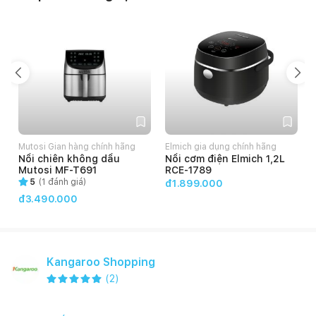
Mutosi Gian hàng chính hãng
Elmich gia dụng chính hãng
Nồi chiên không dầu
Nồi cơm điện Elmich 1,2L
Mutosi MF-T691
RCE-1789
5
(
1
đánh giá)
đ1.899.000
đ3.490.000
Kangaroo Shopping
(
2
)