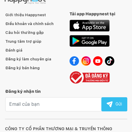
Tải app Happynest tại
Giới thiệu Happynest
Điều khoản và chính sách
Câu hỏi thường gặp
Trung tâm trợ giúp
Đánh giá
Đăng ký làm chuyên gia
Đăng ký bán hàng
Thiết kế 2 tầng – đế rời
Nồi lẩu nướng Kangaroo KG5EGH có thiết kế khay rời an toàn,
tiện lợi, dễ dàng vệ sinh. Thiết kế 2 tầng có thể tháo rời – dễ
Đăng ký nhận tin
dàng sử dụng với các thiết bị khác. 3 phụ kiện đi kèm – thay
Email nhận tin
thế nhanh chóng: khay nướng xào, khay lẩu, vỉ hấp.
Gửi
CÔNG TY CỔ PHẦN THƯƠNG MẠI & TRUYỀN THÔNG