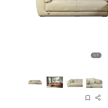
1
/
7