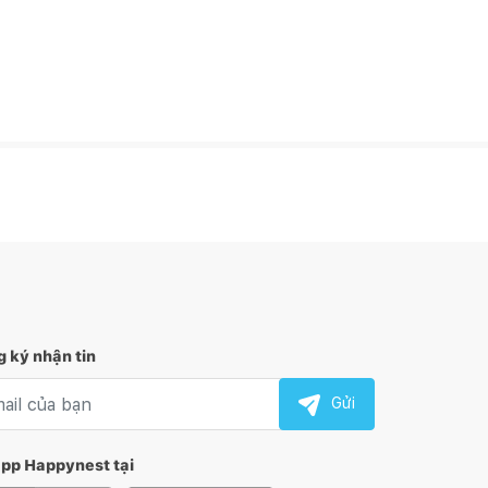
 ký nhận tin
l nhận tin
Gửi
app Happynest tại