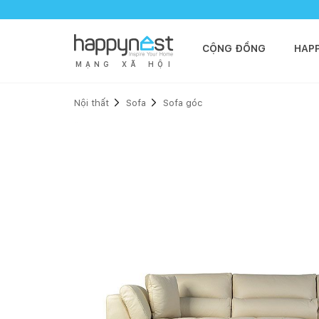
CỘNG ĐỒNG
HAP
M
Ạ
N
G
X
Ã
H
Ộ
I
Nội thất
Sofa
Sofa góc