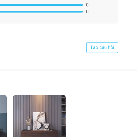
0
0
Tạo câu hỏi