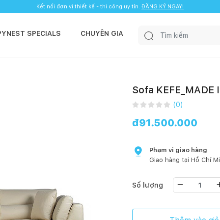
Kết nối đơn vị thiết kế - thi công uy tín.
ĐĂNG KÝ NGAY!
PYNEST SPECIALS
CHUYÊN GIA
Sofa KEFE_MADE 
(
0
)
đ
91.500.000
Phạm vi giao hàng
Giao hàng tại
Hồ Chí M
Số lượng