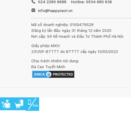
024 2280 6688
Hotline: 0934 680 636
info@happynest.vn
Mã số doanh nghiệp: 0109479528
Đăng ký lần đầu: ngày 31 tháng 12 năm 2020
Nơi cấp: Sở Kế Hoạch và Đầu Tư Thành Phố Hà Nội
Giấy phép MXH:
231/GP-BTTTT do BTTTT cấp ngày 10/05/2022
Chịu trách nhiệm nội dung:
Kiểu dáng sofa góc Kefe có nét mềm mại, uyển chuy
Bà Cao Tuyết Minh