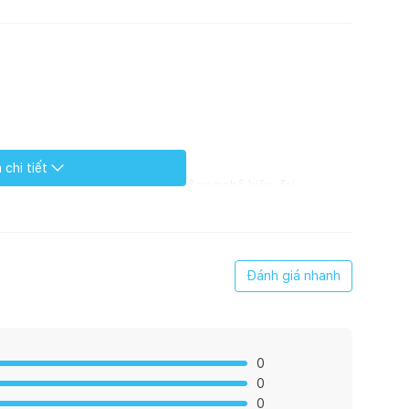
chi tiết
ỗ Nawang, bông mút Hàn Quốc, công nghệ hiện đại
ại và sang trọng
Đánh giá nhanh
0
0
0