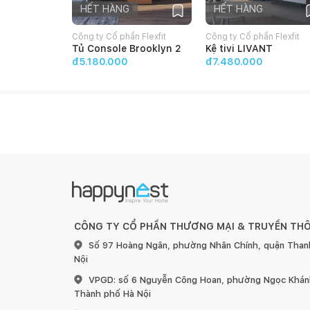
HẾT HÀNG
HẾT HÀNG
Công ty Cổ phần Flexfit
Công ty Cổ phần Flexfit
Tủ Console Brooklyn 2
Kệ tivi LIVANT
đ5.180.000
đ7.480.000
Sofa góc Kefe
Nữ Hoàng RUCHE kiêu sa và lộng lẫ
RUCHE bởi nó thoát lên thần thái nổi bật không thể
CÔNG TY CỔ PHẦN THƯƠNG MẠI & TRUYỀN TH
Số 97 Hoàng Ngân, phường Nhân Chính, quận Than
Nội
VPGD: số 6 Nguyễn Công Hoan, phường Ngọc Khánh
Thành phố Hà Nội