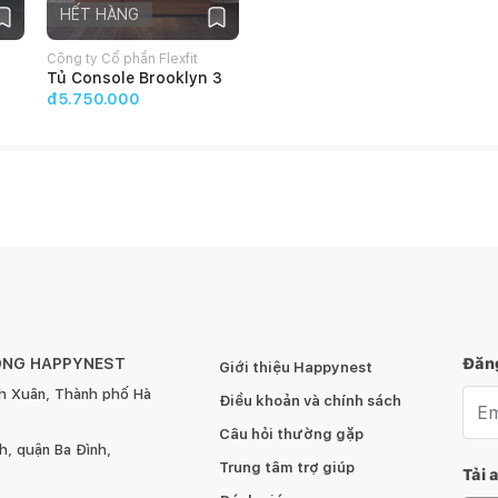
HẾT HÀNG
Công ty Cổ phần Flexfit
Tủ Console Brooklyn 3
đ5.750.000
y.Đây mà mẫu sofa được mệnh danh là Nữ Hoàng của
 so sánh được.
ÔNG HAPPYNEST
Đăng
Giới thiệu Happynest
h Xuân, Thành phố Hà
Emai
Điều khoản và chính sách
Câu hỏi thường gặp
, quận Ba Đình,
Trung tâm trợ giúp
Tải 