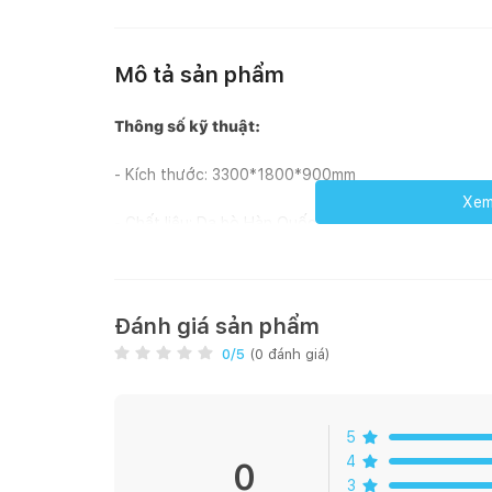
Mô tả sản phẩm
Thông số kỹ thuật:
- Kích thước: 3300*1800*900mm
Xem 
- Chất liệu: Da bò Hàn Quốc/ Da bò Italy. Khung g
- Mã màu: 24 màu da thật
- Ứng dụng: Phù hợp sử dụng cho các căn hộ hiện đ
Đánh giá sản phẩm
0
/5
(
0
đánh giá)
- Phong cách: Hàn Quốc - Hiện đại và sang trọng
- Xuất xứ: RUCHE Hàn Quốc (có CO/CQ)
5
4
Thông tin chi tiết:
0
3