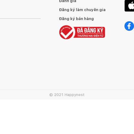
Đánh giá
Đăng ký làm chuyên gia
Đăng ký bán hàng
ển rất tự nhiên nhưng lại có những nét khỏe khoắn.
© 2021 Happynest