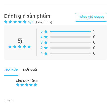
cao nên rất bền, không bị giãn sau nhiều lần giặt.
Đánh giá sản phẩm
Đánh giá nhanh
- Chất liệu: 100% polyester được chứng nhận hợp quy về tiêu
5
/5
(
1
đánh giá)
chuẩn dệt may
5
1
4
0
5
- Chức năng: cản nắng, bảo vệ sự riêng tư và trang trí nhà cửa
3
0
2
0
1
0
- Vị trí lắp đặt: cửa sổ, cửa chính
Phổ biến
Mới nhất
- Rèm may hoàn thiện đã gắn vòng Ore đục lỗ inox chống gỉ ,
tặng kèm tay vén rèm, không bao gồm thanh treo
Chu Duy Tùng
- Kích thước vòng Ore: Đường kính 40mm
3 năm