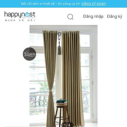
Kết nối đơn vị thiết kế - thi công uy tín.
ĐĂNG KÝ NGAY!
Đăng nhập
Đăng ký
M
Ạ
N
G
X
Ã
H
Ộ
I
1
/
4