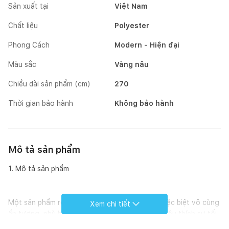
Sản xuất tại
Việt Nam
Chất liệu
Polyester
Phong Cách
Modern - Hiện đại
Màu sắc
Vàng nâu
Chiều dài sản phẩm (cm)
270
Thời gian bảo hành
Không bảo hành
Mô tả sản phẩm
1. Mô tả sản phẩm
Một sản phẩm rèm màu nâu vàng với họa tiết đặc biệt vô cùng
Xem chi tiết
ấn tượng, phù hợp với khách hàng hướng nội, yêu thích sự tối
giản. Vải rèm được dệt từ 100% sợi polyester, mật độ sợi dệt